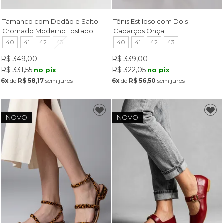
Tamanco com Dedão e Salto
Tênis Estiloso com Dois
Cromado Moderno Tostado
Cadarços Onça
40
41
42
43
40
41
42
43
R$ 349,00
R$ 339,00
R$ 331,55
R$ 322,05
no pix
no pix
6x
de
R$ 58,17
sem juros
6x
de
R$ 56,50
sem juros
NOVO
NOVO