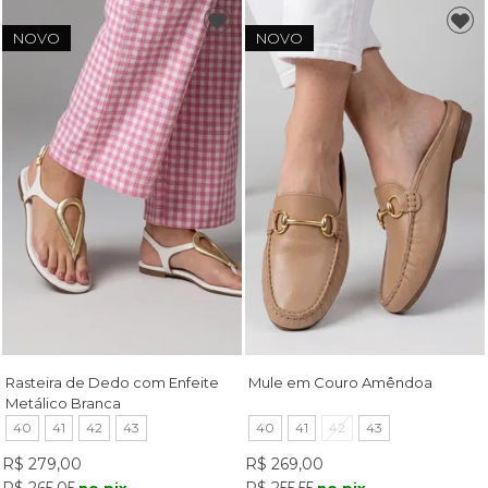
NOVO
NOVO
Rasteira de Dedo com Enfeite
Mule em Couro Amêndoa
Metálico Branca
40
41
42
43
40
41
42
43
R$ 279,00
R$ 269,00
R$ 265,05
R$ 255,55
no pix
no pix