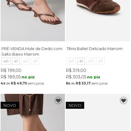
PRÉ-VENDA Mule de Dedo com
Tênis Ballet Delicado Marrom
Salto Baixo Marrom
40
41
42
43
40
41
42
43
R$ 199,00
R$ 319,00
R$ 189,05
R$ 303,05
no pix
no pix
4x
de
R$ 49,75
sem juros
6x
de
R$ 53,17
sem juros
NOVO
NOVO