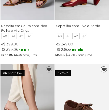
Rasteira em Couro com Bico
Sapatilha com Fivela Bordo
Folha e Vira Onça
40
41
42
43
40
41
42
43
R$ 399,00
R$ 249,00
R$ 379,05
R$ 236,55
no pix
no pix
6x
de
R$ 66,50
sem juros
5x
de
R$ 49,80
sem juros
PRÉ-VENDA
NOVO