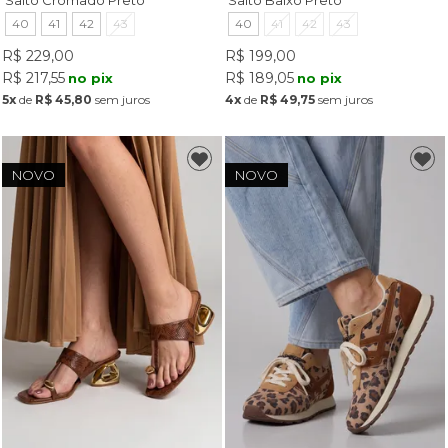
Salto Cromado Preto
Salto Baixo Preto
40
41
42
43
40
41
42
43
R$ 229,00
R$ 199,00
R$ 217,55
R$ 189,05
no pix
no pix
5x
de
R$ 45,80
sem juros
4x
de
R$ 49,75
sem juros
NOVO
NOVO