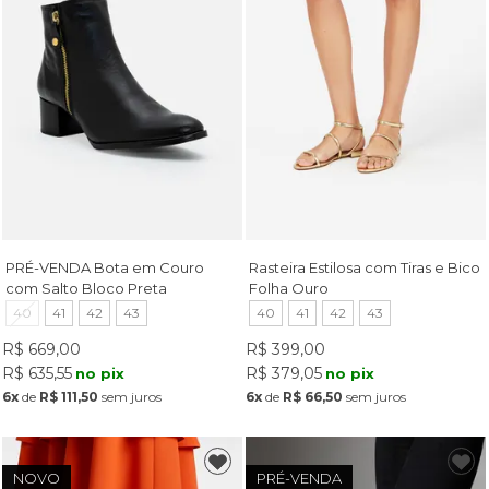
PRÉ-VENDA Bota em Couro
Rasteira Estilosa com Tiras e Bico
com Salto Bloco Preta
Folha Ouro
40
41
42
43
40
41
42
43
R$ 669,00
R$ 399,00
R$ 635,55
R$ 379,05
no pix
no pix
6x
de
R$ 111,50
sem juros
6x
de
R$ 66,50
sem juros
NOVO
PRÉ-VENDA