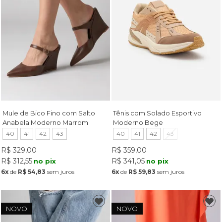
Mule de Bico Fino com Salto
Tênis com Solado Esportivo
Anabela Moderno Marrom
Moderno Bege
40
41
42
43
40
41
42
43
R$ 329,00
R$ 359,00
R$ 312,55
R$ 341,05
no pix
no pix
6x
de
R$ 54,83
sem juros
6x
de
R$ 59,83
sem juros
NOVO
NOVO