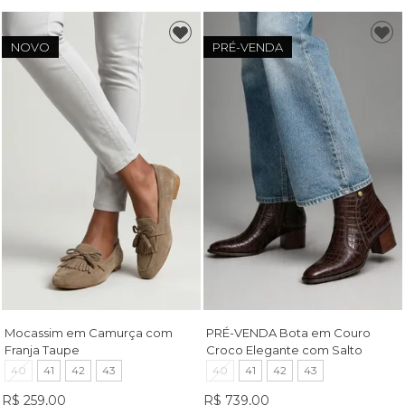
NOVO
PRÉ-VENDA
Mocassim em Camurça com
PRÉ-VENDA Bota em Couro
Franja Taupe
Croco Elegante com Salto
Bloco Café
40
41
42
43
40
41
42
43
R$ 259,00
R$ 739,00