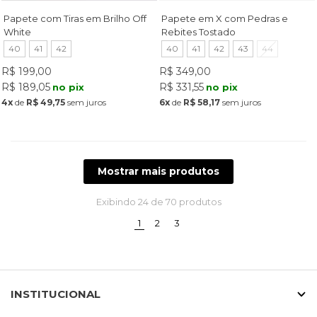
Papete com Tiras em Brilho Off
Papete em X com Pedras e
White
Rebites Tostado
40
41
42
40
41
42
43
44
R$ 199,00
R$ 349,00
R$ 189,05
R$ 331,55
no pix
no pix
4x
de
R$ 49,75
sem juros
6x
de
R$ 58,17
sem juros
Mostrar mais produtos
Exibindo
24
de 70 produtos
(current)
1
2
3
INSTITUCIONAL