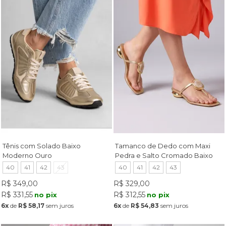
Tênis com Solado Baixo
Tamanco de Dedo com Maxi
Moderno Ouro
Pedra e Salto Cromado Baixo
Ouro Light
40
41
42
43
40
41
42
43
R$ 349,00
R$ 329,00
R$ 331,55
R$ 312,55
no pix
no pix
6x
de
R$ 58,17
sem juros
6x
de
R$ 54,83
sem juros