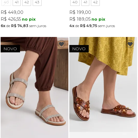
40
41
42
43
40
41
42
R$ 449,00
R$ 199,00
R$ 426,55
R$ 189,05
no pix
no pix
6x
de
R$ 74,83
sem juros
4x
de
R$ 49,75
sem juros
NOVO
NOVO