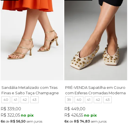
Sandália Metalizado com Tiras
PRÉ-VENDA Sapatilha em Couro
Finas e Salto Taça Champagne
com Esferas Cromadas Moderna
Off White
40
41
42
43
39
40
41
42
43
R$ 339,00
R$ 449,00
R$ 322,05
R$ 426,55
no pix
no pix
6x
de
R$ 56,50
sem juros
6x
de
R$ 74,83
sem juros