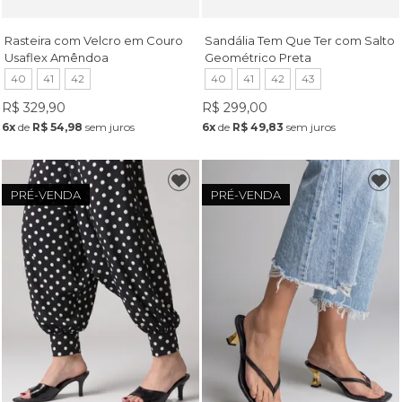
Rasteira com Velcro em Couro
Sandália Tem Que Ter com Salto
Usaflex Amêndoa
Geométrico Preta
40
41
42
40
41
42
43
R$ 329,90
R$ 299,00
6x
de
R$ 54,98
sem juros
6x
de
R$ 49,83
sem juros
PRÉ-VENDA
PRÉ-VENDA