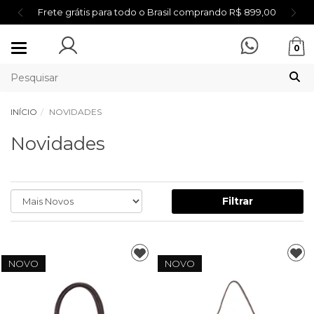
Frete grátis para todo o Brasil comprando R$ 899,00
Mudar
0
navegação
INÍCIO
NOVIDADES
Novidades
Filtrar
NOVO
NOVO