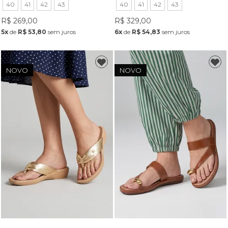
40
41
42
43
40
41
42
43
R$ 269,00
R$ 329,00
5x
de
R$ 53,80
sem juros
6x
de
R$ 54,83
sem juros
NOVO
NOVO