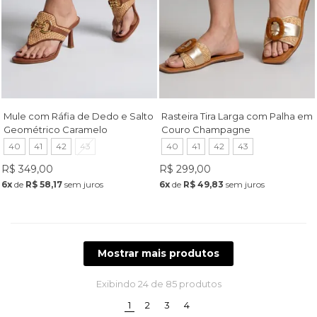
Mule com Ráfia de Dedo e Salto
Rasteira Tira Larga com Palha em
Geométrico Caramelo
Couro Champagne
40
41
42
43
40
41
42
43
R$ 349,00
R$ 299,00
6x
de
R$ 58,17
sem juros
6x
de
R$ 49,83
sem juros
Mostrar mais produtos
Exibindo
24
de 85 produtos
(current)
1
2
3
4