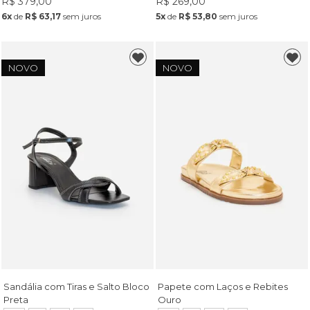
R$ 379,00
R$ 269,00
6x
de
R$ 63,17
sem juros
5x
de
R$ 53,80
sem juros
NOVO
NOVO
Sandália com Tiras e Salto Bloco
Papete com Laços e Rebites
Preta
Ouro