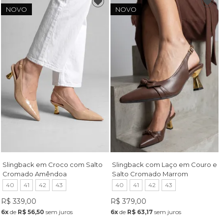
NOVO
NOVO
Slingback em Croco com Salto
Slingback com Laço em Couro e
Cromado Amêndoa
Salto Cromado Marrom
40
41
42
43
40
41
42
43
R$ 339,00
R$ 379,00
6x
de
R$ 56,50
sem juros
6x
de
R$ 63,17
sem juros