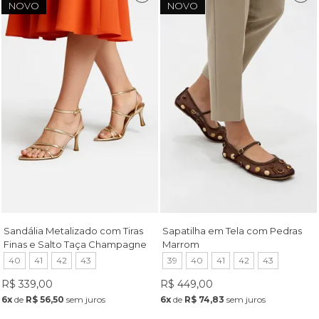
NOVO
NOVO
Sandália Metalizado com Tiras
Sapatilha em Tela com Pedras
Finas e Salto Taça Champagne
Marrom
40
41
42
43
39
40
41
42
43
R$ 339,00
R$ 449,00
6x
de
R$ 56,50
sem juros
6x
de
R$ 74,83
sem juros