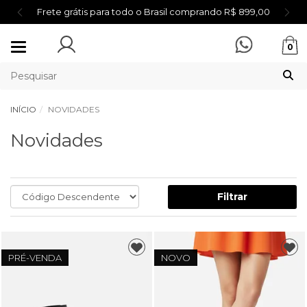
Frete grátis para todo o Brasil comprando R$ 899,00
Mudar
0
navegação
INÍCIO
NOVIDADES
Novidades
Filtrar
PRÉ-VENDA
NOVO