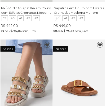
PRÉ-VENDA Sapatilha em Couro
Sapatilha em Couro com Esferas
com Esferas Cromadas Moderna
Cromadas Moderna Marrom
Off White
39
40
41
42
43
40
41
42
43
R$ 449,00
R$ 449,00
6x
de
R$ 74,83
sem juros
6x
de
R$ 74,83
sem juros
NOVO
NOVO