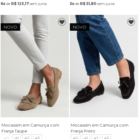
6x
de
R$ 123,17
sem juros
5x
de
R$ 51,80
sem juros
NOVO
NOVO
Mocassim em Camurça com
Mocassim em Camurça com
Franja Taupe
Franja Preto
40
41
42
43
40
41
42
43