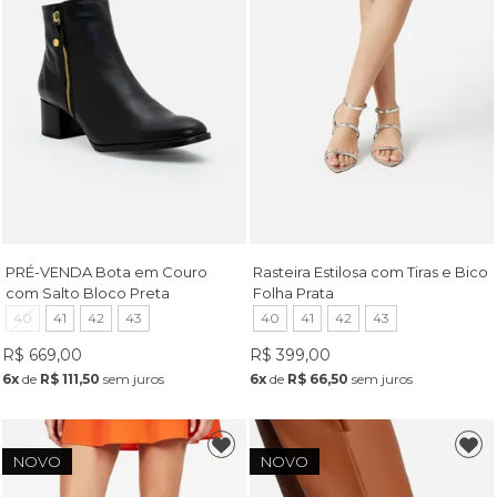
PRÉ-VENDA Bota em Couro
Rasteira Estilosa com Tiras e Bico
com Salto Bloco Preta
Folha Prata
40
41
42
43
40
41
42
43
R$ 669,00
R$ 399,00
6x
de
R$ 111,50
sem juros
6x
de
R$ 66,50
sem juros
NOVO
NOVO