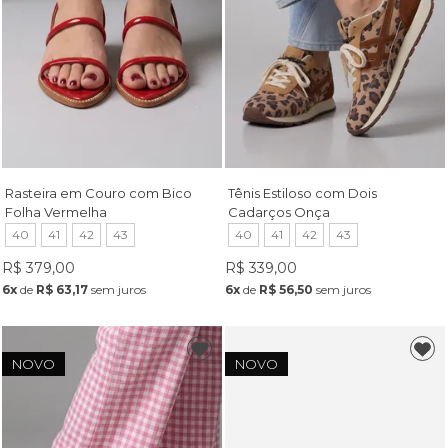
Rasteira em Couro com Bico
Tênis Estiloso com Dois
Folha Vermelha
Cadarços Onça
40
41
42
43
40
41
42
43
R$ 379,00
R$ 339,00
6x
de
R$ 63,17
sem juros
6x
de
R$ 56,50
sem juros
NOVO
NOVO