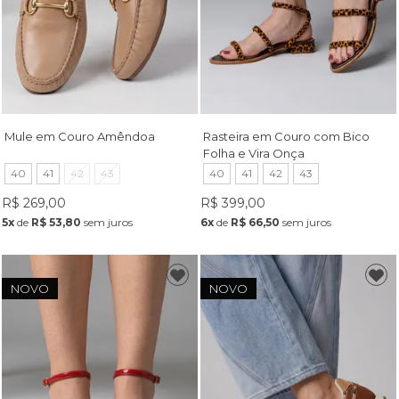
Mule em Couro Amêndoa
Rasteira em Couro com Bico
Folha e Vira Onça
40
41
42
43
40
41
42
43
R$ 269,00
R$ 399,00
5x
de
R$ 53,80
sem juros
6x
de
R$ 66,50
sem juros
NOVO
NOVO