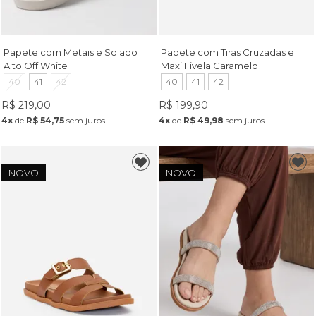
Papete com Metais e Solado
Papete com Tiras Cruzadas e
Alto Off White
Maxi Fivela Caramelo
40
41
42
40
41
42
R$ 219,00
R$ 199,90
4x
de
R$ 54,75
sem juros
4x
de
R$ 49,98
sem juros
NOVO
NOVO