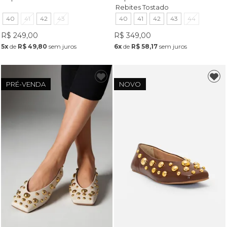
Rebites Tostado
40
41
42
43
40
41
42
43
44
R$ 249,00
R$ 349,00
5x
de
R$ 49,80
sem juros
6x
de
R$ 58,17
sem juros
PRÉ-VENDA
NOVO