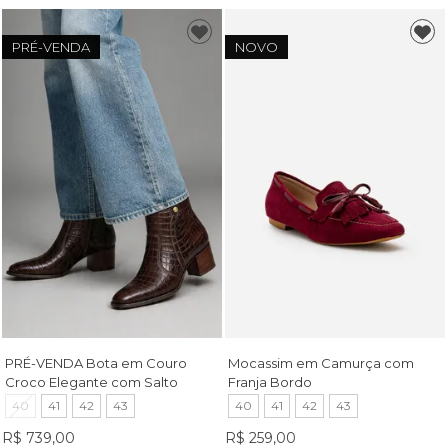
PRÉ-VENDA
NOVO
PRÉ-VENDA Bota em Couro
Mocassim em Camurça com
Croco Elegante com Salto
Franja Bordo
Bloco Café
40
41
42
43
40
41
42
43
R$ 739,00
R$ 259,00