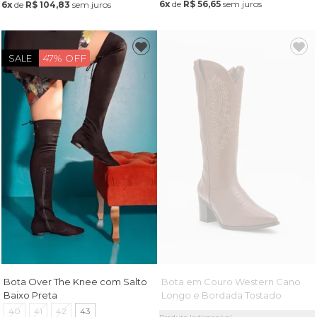
6x
de
R$ 56,65
sem juros
6x
de
R$ 104,83
sem juros
47% OFF
SALE
Bota Over The Knee com Salto
Bota em Couro Western Cano
Baixo Preta
Longo e Bordada Tostado
40
41
42
43