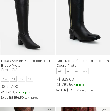
Bota Over em Couro com Salto
Bota Montaria com Extensor em
Bloco Preta
Couro Preta
Frete Grátis
40
41
42
43
40
41
42
43
R$ 829,00
R$ 787,55
no pix
R$ 927,00
6x
de
R$ 138,17
sem juros
R$ 880,65
no pix
6x
de
R$ 154,50
sem juros