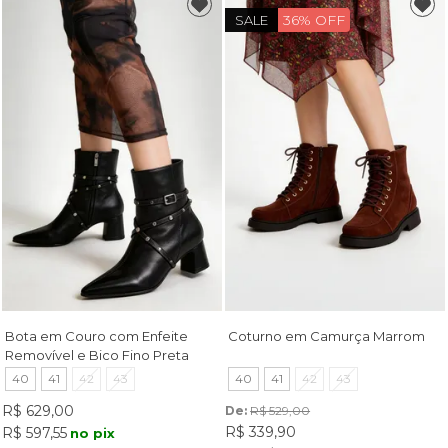
36% OFF
SALE
Bota em Couro com Enfeite
Coturno em Camurça Marrom
Removível e Bico Fino Preta
40
41
42
43
40
41
42
43
R$ 629,00
De: 
R$ 529,00
R$ 339,90
R$ 597,55
no pix