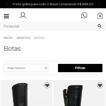
Frete grátis para todo o Brasil comprando R$ 899,00
Mudar
0
navegação
INÍCIO
SAPATOS
BOTAS
Botas
Filtrar