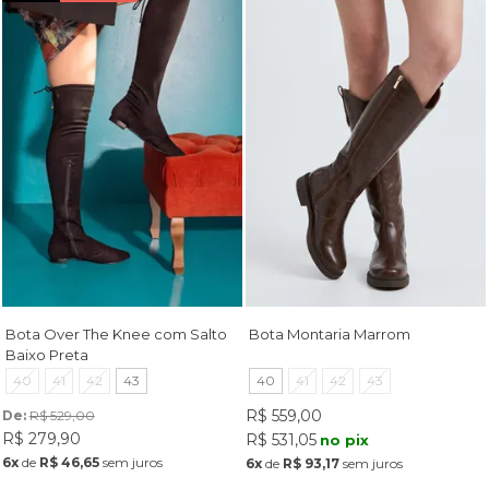
Bota Over The Knee com Salto
Bota Montaria Marrom
Baixo Preta
40
41
42
43
40
41
42
43
R$ 559,00
De: 
R$ 529,00
R$ 279,90
R$ 531,05
no pix
6x
de
R$ 46,65
sem juros
6x
de
R$ 93,17
sem juros