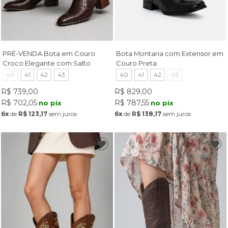
PRÉ-VENDA Bota em Couro
Bota Montaria com Extensor em
Croco Elegante com Salto
Couro Preta
Bloco Café
40
41
42
43
40
41
42
43
R$ 739,00
R$ 829,00
R$ 702,05
R$ 787,55
no pix
no pix
6x
de
R$ 123,17
sem juros
6x
de
R$ 138,17
sem juros