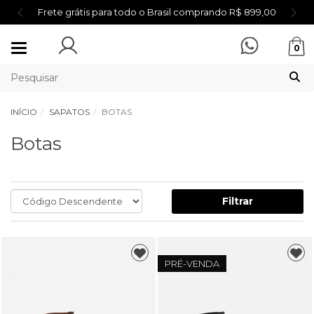
Frete grátis para todo o Brasil comprando R$ 899,00
Mudar
0
navegação
INÍCIO
SAPATOS
BOTAS
Botas
Filtrar
PRÉ-VENDA