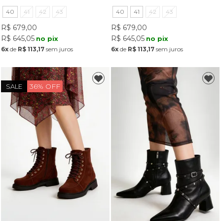
40
41
42
43
40
41
42
43
R$ 679,00
R$ 679,00
R$ 645,05
R$ 645,05
no pix
no pix
6x
de
R$ 113,17
sem juros
6x
de
R$ 113,17
sem juros
36% OFF
SALE