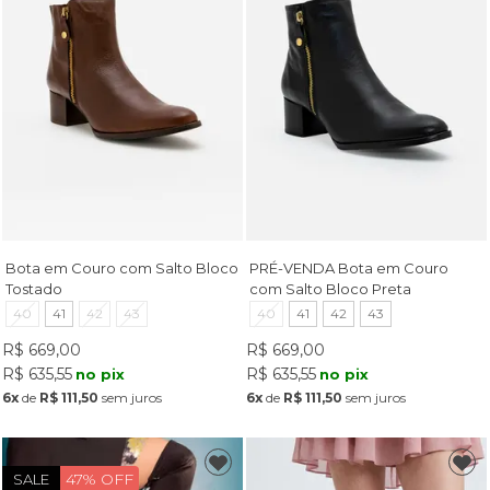
Bota em Couro com Salto Bloco
PRÉ-VENDA Bota em Couro
Tostado
com Salto Bloco Preta
40
41
42
43
40
41
42
43
R$ 669,00
R$ 669,00
R$ 635,55
R$ 635,55
no pix
no pix
6x
de
R$ 111,50
sem juros
6x
de
R$ 111,50
sem juros
47% OFF
SALE