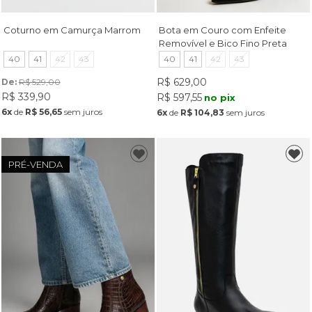
Coturno em Camurça Marrom
Bota em Couro com Enfeite
Removível e Bico Fino Preta
40
41
42
43
40
41
42
43
R$ 629,00
De: 
R$ 529,00
R$ 339,90
R$ 597,55
no pix
6x
de
R$ 56,65
sem juros
6x
de
R$ 104,83
sem juros
PRÉ-VENDA