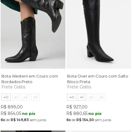
Bota Western em Couro com
Bota Over em Couro com Salto
Bordados Preto
Bloco Preta
Frete Grátis
Frete Grátis
40
41
42
43
40
41
42
43
R$ 899,00
R$ 927,00
R$ 854,05
R$ 880,65
no pix
no pix
6x
de
R$ 149,83
sem juros
6x
de
R$ 154,50
sem juros