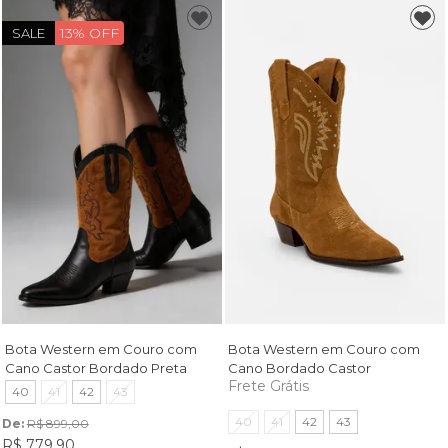
13% OFF
SALE
Bota Western em Couro com
Bota Western em Couro com
Cano Castor Bordado Preta
Cano Bordado Castor
Frete Grátis
40
41
42
43
40
41
42
43
De: 
R$ 899,00
R$ 779,90