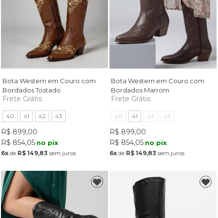
Bota Western em Couro com
Bota Western em Couro com
Bordados Tostado
Bordados Marrom
Frete Grátis
Frete Grátis
40
41
42
43
40
41
42
43
R$ 899,00
R$ 899,00
R$ 854,05
R$ 854,05
no pix
no pix
6x
de
R$ 149,83
sem juros
6x
de
R$ 149,83
sem juros