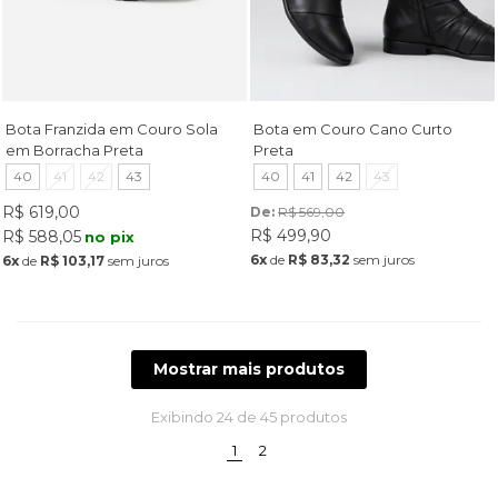
Bota Franzida em Couro Sola
Bota em Couro Cano Curto
em Borracha Preta
Preta
40
41
42
43
40
41
42
43
R$ 619,00
De: 
R$ 569,00
R$ 499,90
R$ 588,05
no pix
6x
de
R$ 83,32
sem juros
6x
de
R$ 103,17
sem juros
Mostrar mais produtos
Exibindo
24
de 45 produtos
(current)
1
2