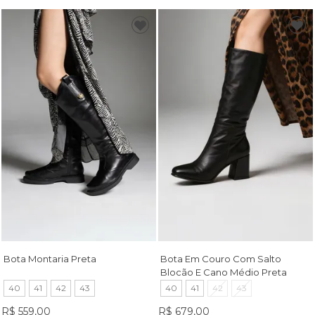
Bota Montaria Preta
Bota Em Couro Com Salto
Blocão E Cano Médio Preta
40
41
42
43
40
41
42
43
R$ 559,00
R$ 679,00