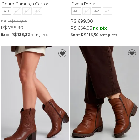
Couro Camurça Castor
Fivela Preta
40
41
42
43
40
41
42
43
R$ 699,00
De: 
R$ 939,00
R$ 799,90
R$ 664,05
no pix
6x
de
R$ 133,32
sem juros
6x
de
R$ 116,50
sem juros