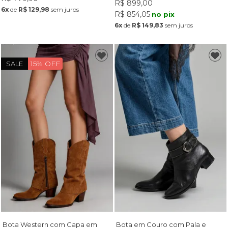
R$ 899,00
6x
de
R$ 129,98
sem juros
R$ 854,05
no pix
6x
de
R$ 149,83
sem juros
15% OFF
SALE
Bota Western com Capa em
Bota em Couro com Pala e