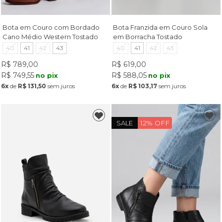
Bota em Couro com Bordado
Bota Franzida em Couro Sola
Cano Médio Western Tostado
em Borracha Tostado
40
41
42
43
40
41
42
43
R$ 789,00
R$ 619,00
R$ 749,55
R$ 588,05
no pix
no pix
6x
de
R$ 131,50
sem juros
6x
de
R$ 103,17
sem juros
12% OFF
SALE