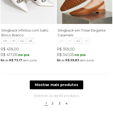
Slingback Infinitus com Salto
Slingback em Trisse Elegante
Bloco Branco
Caramelo
40
41
42
43
40
41
42
43
R$ 439,00
R$ 359,00
R$ 417,05
R$ 341,05
no pix
no pix
6x
de
R$ 73,17
sem juros
6x
de
R$ 59,83
sem juros
Mostrar mais produtos
Exibindo
24
de 83 produtos
(current)
1
2
3
4