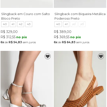
Slingback em Couro com Salto
Slingback com Biqueira Metálica
Bloco Preto
Poderoso Preto
40
41
42
43
40
41
42
43
R$ 329,00
R$ 389,00
R$ 312,55
R$ 369,55
no pix
no pix
6x
de
R$ 54,83
sem juros
6x
de
R$ 64,83
sem juros