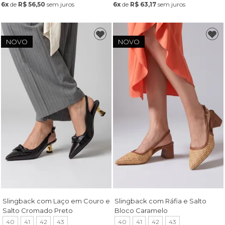
6x
de
R$ 56,50
sem juros
6x
de
R$ 63,17
sem juros
NOVO
NOVO
Slingback com Laço em Couro e
Slingback com Ráfia e Salto
Salto Cromado Preto
Bloco Caramelo
40
41
42
43
40
41
42
43