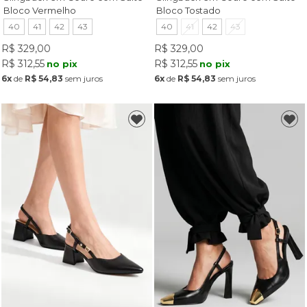
Bloco Vermelho
Bloco Tostado
40
41
42
43
40
41
42
43
R$ 329,00
R$ 329,00
R$ 312,55
R$ 312,55
no pix
no pix
6x
de
R$ 54,83
sem juros
6x
de
R$ 54,83
sem juros