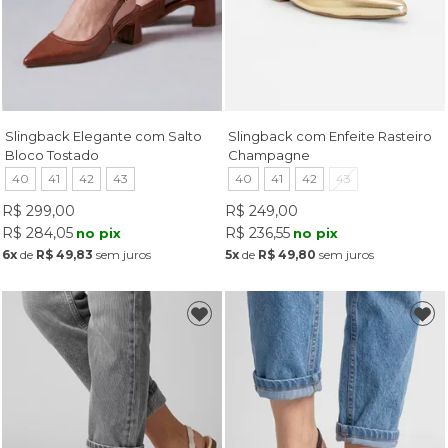
Slingback Elegante com Salto
Slingback com Enfeite Rasteiro
Bloco Tostado
Champagne
40
41
42
43
40
41
42
43
R$ 299,00
R$ 249,00
R$ 284,05
R$ 236,55
no pix
no pix
6x
de
R$ 49,83
sem juros
5x
de
R$ 49,80
sem juros