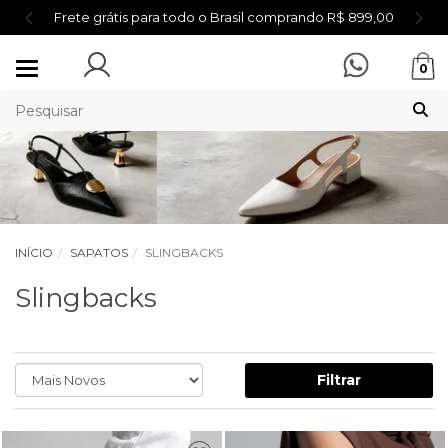
Frete grátis para todo o Brasil comprando R$ 899,00
Mudar
0
navegação
INÍCIO
SAPATOS
SLINGBACKS
Slingbacks
Filtrar