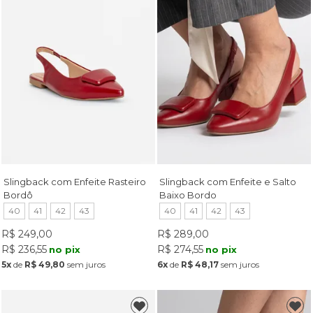
Slingback com Enfeite Rasteiro
Slingback com Enfeite e Salto
Bordô
Baixo Bordo
40
41
42
43
40
41
42
43
R$ 249,00
R$ 289,00
R$ 236,55
R$ 274,55
no pix
no pix
5x
de
R$ 49,80
sem juros
6x
de
R$ 48,17
sem juros