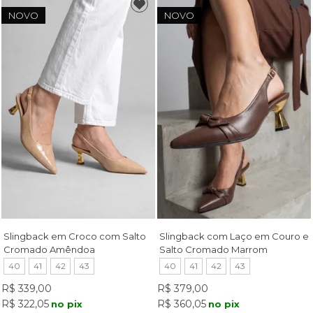
NOVO
NOVO
Slingback em Croco com Salto
Slingback com Laço em Couro e
Cromado Amêndoa
Salto Cromado Marrom
40
41
42
43
40
41
42
43
R$ 339,00
R$ 379,00
R$ 322,05
R$ 360,05
no pix
no pix