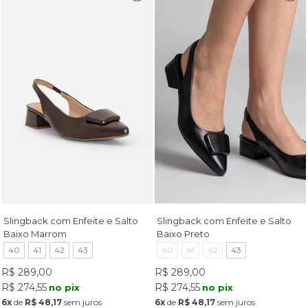
Slingback com Enfeite e Salto
Slingback com Enfeite e Salto
Baixo Marrom
Baixo Preto
40
41
42
43
40
41
42
43
R$ 289,00
R$ 289,00
R$ 274,55
R$ 274,55
no pix
no pix
6x
de
R$ 48,17
sem juros
6x
de
R$ 48,17
sem juros