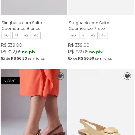
Slingback com Salto
Slingback com Salto
Geométrico Branco
Geométrico Preto
40
41
42
43
40
41
42
43
R$ 339,00
R$ 339,00
R$ 322,05
R$ 322,05
no pix
no pix
6x
de
R$ 56,50
sem juros
6x
de
R$ 56,50
sem juros
NOVO