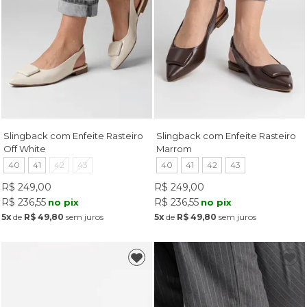
Slingback com Enfeite Rasteiro
Slingback com Enfeite Rasteiro
Off White
Marrom
40
41
42
43
40
41
42
43
R$ 249,00
R$ 249,00
R$ 236,55
R$ 236,55
no pix
no pix
5x
de
R$ 49,80
sem juros
5x
de
R$ 49,80
sem juros