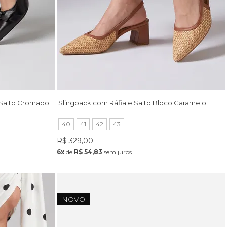
 Salto Cromado
Slingback com Ráfia e Salto Bloco Caramelo
40
41
42
43
R$ 329,00
6x
de
R$ 54,83
sem juros
NOVO