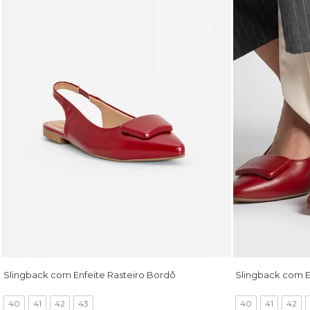
Slingback com Enfeite Rasteiro Bordô
Slingback com E
40
41
42
43
40
41
42