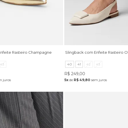
Enfeite Rasteiro Champagne
Slingback com Enfeite Rasteiro O
43
40
41
42
43
R$ 249,00
 juros
5x
de
R$ 49,80
sem juros