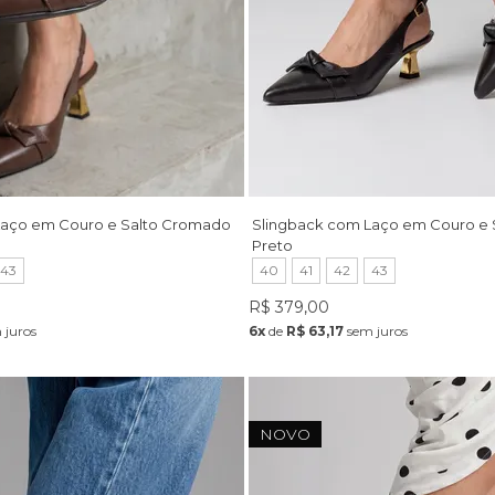
Laço em Couro e Salto Cromado
Slingback com Laço em Couro e
Preto
43
40
41
42
43
R$ 379,00
 juros
6x
de
R$ 63,17
sem juros
NOVO