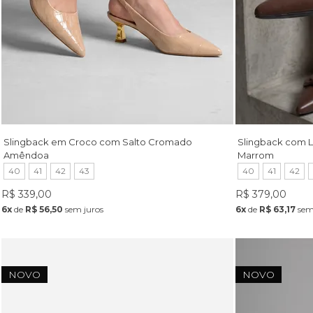
Slingback em Croco com Salto Cromado
Slingback com 
Amêndoa
Marrom
40
41
42
43
40
41
42
R$ 339,00
R$ 379,00
6x
de
R$ 56,50
sem juros
6x
de
R$ 63,17
sem
NOVO
NOVO