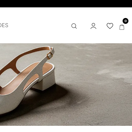
0
DES