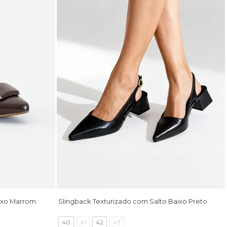
aixo Marrom
Slingback Texturizado com Salto Baixo Preto
40
41
42
43