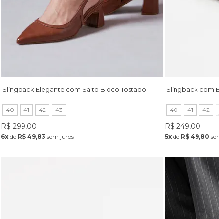
Slingback Elegante com Salto Bloco Tostado
Slingback com 
40
41
42
43
40
41
42
R$ 299,00
R$ 249,00
6x
de
R$ 49,83
sem juros
5x
de
R$ 49,80
sem