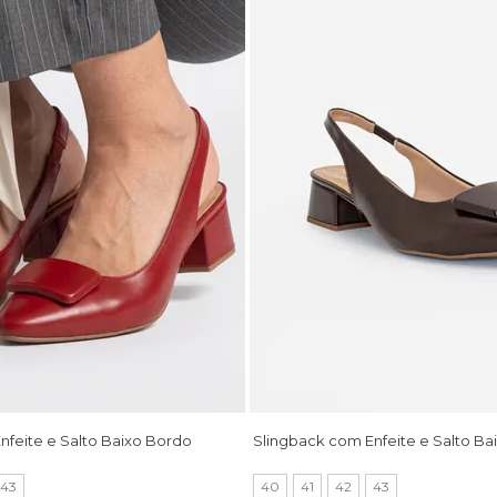
nfeite e Salto Baixo Bordo
Slingback com Enfeite e Salto B
43
40
41
42
43