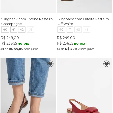
Slingback com Enfeite Rasteiro
Slingback com Enfeite Rasteiro
Champagne
Off White
40
41
42
43
40
41
42
43
R$ 249,00
R$ 249,00
R$ 236,55
R$ 236,55
no pix
no pix
5x
de
R$ 49,80
sem juros
5x
de
R$ 49,80
sem juros