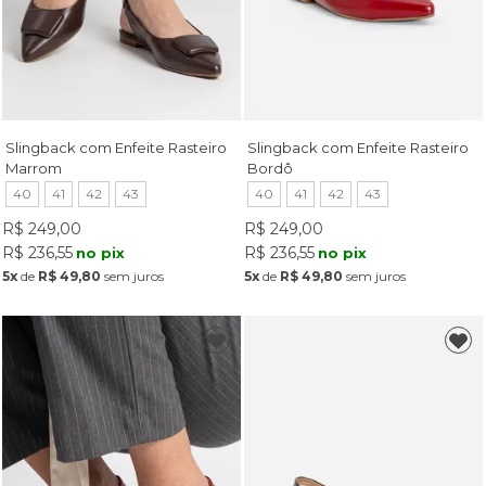
Slingback com Enfeite Rasteiro
Slingback com Enfeite Rasteiro
Marrom
Bordô
40
41
42
43
40
41
42
43
R$ 249,00
R$ 249,00
R$ 236,55
R$ 236,55
no pix
no pix
5x
de
R$ 49,80
sem juros
5x
de
R$ 49,80
sem juros