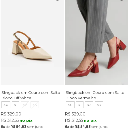
Slingback em Couro com Salto
Slingback em Couro com Salto
Bloco Off White
Bloco Vermelho
40
41
42
43
40
41
42
43
R$ 329,00
R$ 329,00
R$ 312,55
R$ 312,55
no pix
no pix
6x
de
R$ 54,83
sem juros
6x
de
R$ 54,83
sem juros