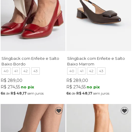
Slingback com Enfeite e Salto
Slingback com Enfeite e Salto
Baixo Bordo
Baixo Marrom
40
41
42
43
40
41
42
43
R$ 289,00
R$ 289,00
R$ 274,55
R$ 274,55
no pix
no pix
6x
de
R$ 48,17
sem juros
6x
de
R$ 48,17
sem juros