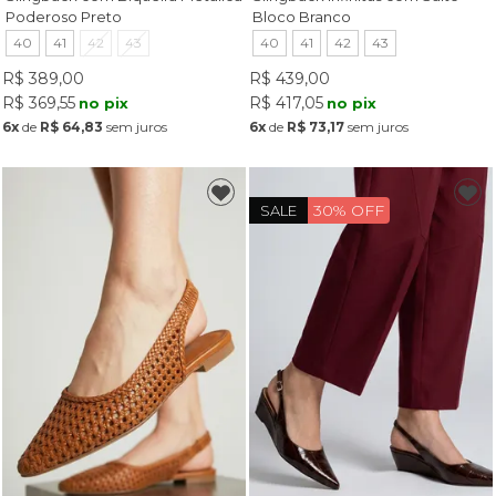
Poderoso Preto
Bloco Branco
40
41
42
43
40
41
42
43
R$ 389,00
R$ 439,00
R$ 369,55
R$ 417,05
no pix
no pix
6x
de
R$ 64,83
sem juros
6x
de
R$ 73,17
sem juros
30% OFF
SALE