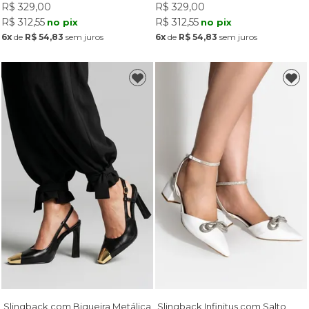
R$ 329,00
R$ 329,00
R$ 312,55
R$ 312,55
no pix
no pix
6x
de
R$ 54,83
sem juros
6x
de
R$ 54,83
sem juros
Slingback com Biqueira Metálica
Slingback Infinitus com Salto