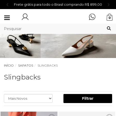
Frete grátis para todo o Brasil comprando R$ 899,00
Mudar
0
navegação
INÍCIO
SAPATOS
SLINGBACKS
Slingbacks
Filtrar