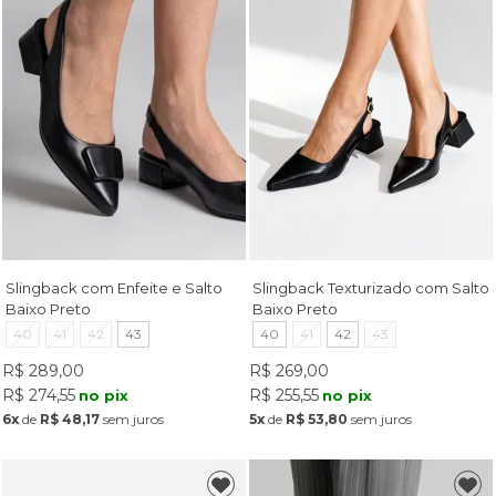
Slingback com Enfeite e Salto
Slingback Texturizado com Salto
Baixo Preto
Baixo Preto
40
41
42
43
40
41
42
43
R$ 289,00
R$ 269,00
R$ 274,55
R$ 255,55
no pix
no pix
6x
de
R$ 48,17
sem juros
5x
de
R$ 53,80
sem juros