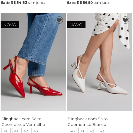
6x
de
R$ 54,83
sem juros
6x
de
R$ 56,50
sem juros
NOVO
NOVO
Slingback com Salto
Slingback com Salto
Geométrico Vermelho
Geométrico Branco
40
41
42
43
40
41
42
43