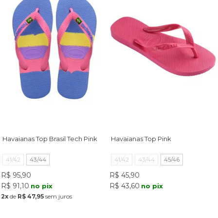
Havaianas Top Brasil Tech Pink
Havaianas Top Pink
41/42
43/44
41/42
43/44
45/46
R$ 95,90
R$ 45,90
R$ 91,10
R$ 43,60
no pix
no pix
2x
de
R$ 47,95
sem juros