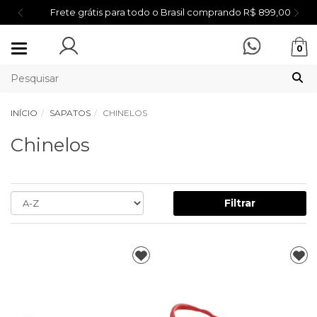
Frete grátis para todo o Brasil comprando R$ 899,00
Mudar
0
navegação
INÍCIO
SAPATOS
CHINELOS
Chinelos
Filtrar