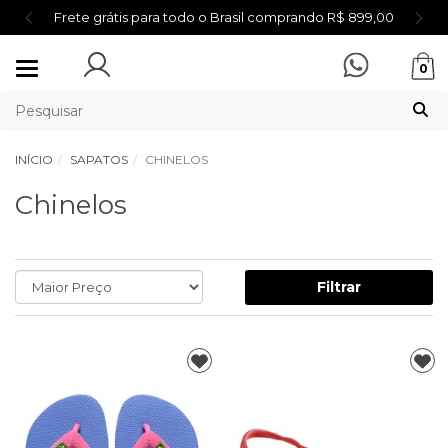
Frete grátis para todo o Brasil comprando R$ 899,00
Mudar
0
navegação
INÍCIO
SAPATOS
CHINELOS
Chinelos
Filtrar