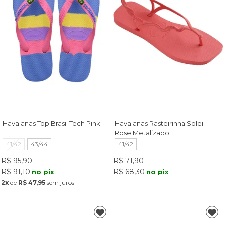
Havaianas Top Brasil Tech Pink
Havaianas Rasteirinha Soleil
Rose Metalizado
41/42
43/44
41/42
R$ 95,90
R$ 71,90
R$ 91,10
R$ 68,30
no pix
no pix
2x
de
R$ 47,95
sem juros