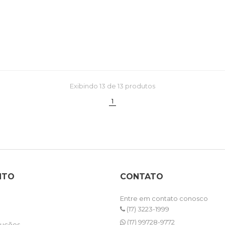
Exibindo
13
de 13 produtos
(current)
1
NTO
CONTATO
Entre em contato conosco
(17) 3223-1999
(17) 99728-9772
luções