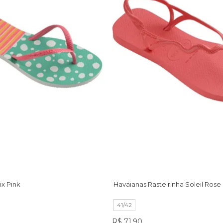
ix Pink
Havaianas Rasteirinha Soleil Rose
41/42
R$ 71,90