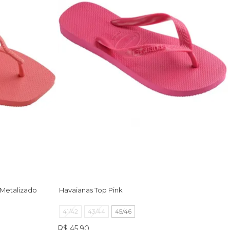
 Metalizado
Havaianas Top Pink
41/42
43/44
45/46
R$ 45,90