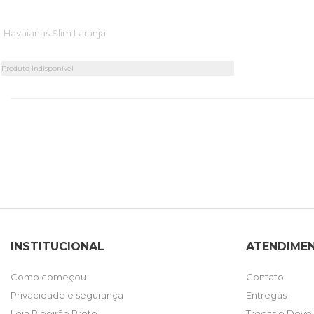
Havaianas Slim Laranja
Produto Indisponível
INSTITUCIONAL
ATENDIME
Como começou
Contato
Privacidade e segurança
Entregas
Loja Ribeirão Preto
Trocas e Devo