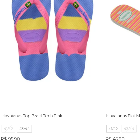
Havaianas Top Brasil Tech Pink
Havaianas Flat M
41/42
43/44
41/42
43/44
R$ 95,90
R$ 45,90