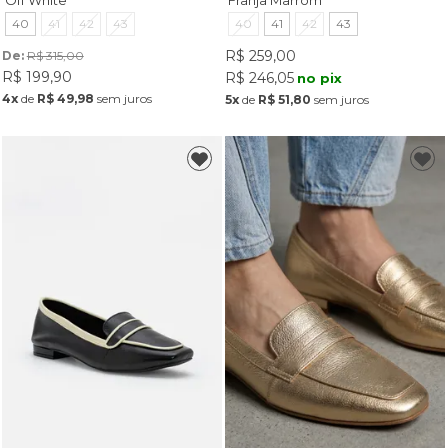
Off White
Franja Marrom
40
41
42
43
40
41
42
43
R$ 259,00
De: 
R$ 315,00
R$ 199,90
R$ 246,05
no pix
4x
de
R$ 49,98
sem juros
5x
de
R$ 51,80
sem juros