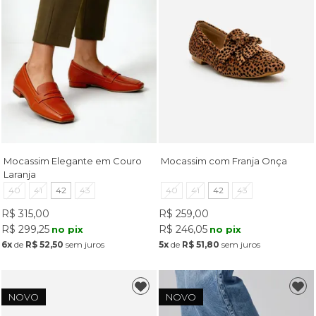
Mocassim Elegante em Couro
Mocassim com Franja Onça
Laranja
40
41
42
43
40
41
42
43
R$ 315,00
R$ 259,00
R$ 299,25
R$ 246,05
no pix
no pix
6x
de
R$ 52,50
sem juros
5x
de
R$ 51,80
sem juros
NOVO
NOVO