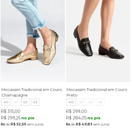
Mocassim Tradicional em Couro
Mocassim Tradicional em Couro
Chamapagne
Preto
40
41
42
43
40
41
42
43
R$ 315,00
R$ 299,00
R$ 299,25
R$ 284,05
no pix
no pix
6x
de
R$ 52,50
sem juros
6x
de
R$ 49,83
sem juros