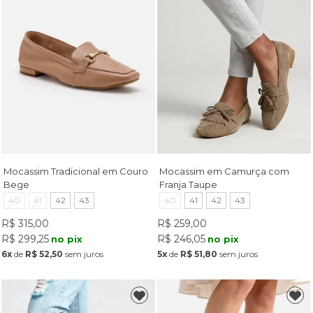
Mocassim Tradicional em Couro
Mocassim em Camurça com
Bege
Franja Taupe
40
41
42
43
40
41
42
43
R$ 315,00
R$ 259,00
R$ 299,25
R$ 246,05
no pix
no pix
6x
de
R$ 52,50
sem juros
5x
de
R$ 51,80
sem juros