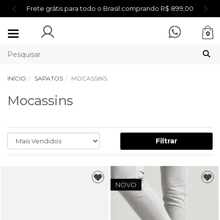
Primeira compra? Ganhe 5% - Cupom: BEMVINDA5
Mudar
0
navegação
INÍCIO
SAPATOS
MOCASSINS
Mocassins
Filtrar
NOVO