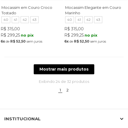
Mocassim em Couro Croco
Mocassim Elegante em Couro
Tostado
Marinho
40
41
42
43
40
41
42
43
R$ 315,00
R$ 315,00
R$ 299,25
R$ 299,25
no pix
no pix
6x
de
R$ 52,50
sem juros
6x
de
R$ 52,50
sem juros
Mostrar mais produtos
Exibindo
24
de 32 produtos
(current)
1
2
INSTITUCIONAL