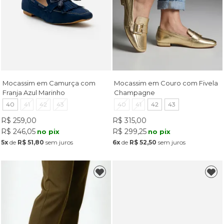
Mocassim em Camurça com
Mocassim em Couro com Fivela
Franja Azul Marinho
Champagne
40
41
42
43
40
41
42
43
R$ 259,00
R$ 315,00
R$ 246,05
R$ 299,25
no pix
no pix
5x
de
R$ 51,80
sem juros
6x
de
R$ 52,50
sem juros