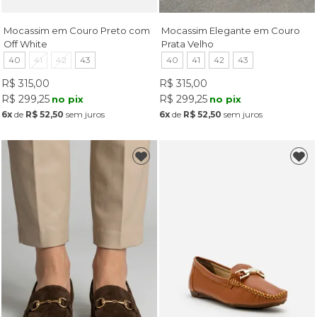
Mocassim em Couro Preto com
Mocassim Elegante em Couro
Off White
Prata Velho
40
41
42
43
40
41
42
43
R$ 315,00
R$ 315,00
R$ 299,25
R$ 299,25
no pix
no pix
6x
de
R$ 52,50
sem juros
6x
de
R$ 52,50
sem juros