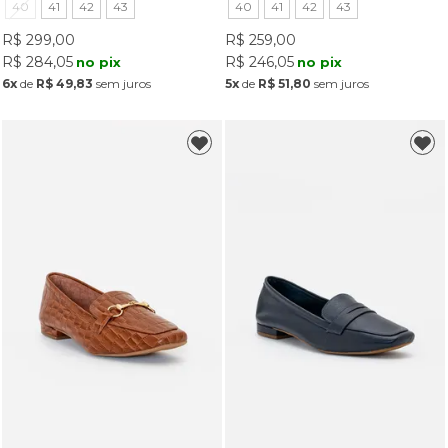
40
41
42
43
40
41
42
43
R$ 299,00
R$ 259,00
R$ 284,05
R$ 246,05
no pix
no pix
6x
de
R$ 49,83
sem juros
5x
de
R$ 51,80
sem juros