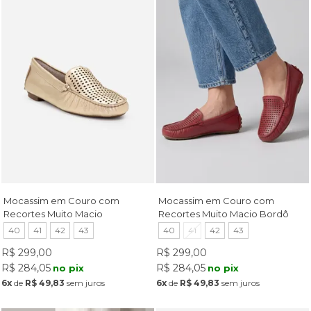
Mocassim em Couro com
Mocassim em Couro com
Recortes Muito Macio
Recortes Muito Macio Bordô
Champagne
40
41
42
43
40
41
42
43
R$ 299,00
R$ 299,00
R$ 284,05
R$ 284,05
no pix
no pix
6x
de
R$ 49,83
sem juros
6x
de
R$ 49,83
sem juros