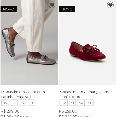
NOVO
NOVO
Mocassim em Couro com
Mocassim em Camurça com
Lacinho Prata Velho
Franja Bordo
40
41
42
43
40
41
42
43
R$ 299,00
R$ 259,00
R$ 284,05
R$ 246,05
no pix
no pix