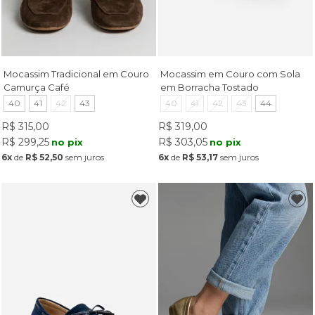
Mocassim Tradicional em Couro
Mocassim em Couro com Sola
Camurça Café
em Borracha Tostado
40
41
42
43
40
41
42
43
44
R$ 315,00
R$ 319,00
R$ 299,25
R$ 303,05
no pix
no pix
6x
de
R$ 52,50
sem juros
6x
de
R$ 53,17
sem juros