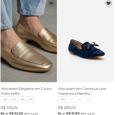
Mocassim Elegante em Couro
Mocassim em Camurça com
Prata Velho
Franja Azul Marinho
40
41
42
43
40
41
42
43
R$ 315,00
R$ 259,00
6x
de
R$ 52,50
sem juros
5x
de
R$ 51,80
sem juros