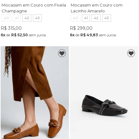
Mocassim em Couro com Fivela
Mocassim em Couro com
Champagne
Lacinho Amarelo
40
41
42
43
40
41
42
43
R$ 315,00
R$ 299,00
6x
de
R$ 52,50
sem juros
6x
de
R$ 49,83
sem juros