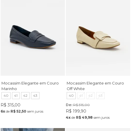
Mocassim Elegante em Couro
Mocassim Elegante em Couro
Marinho
Off White
40
41
42
43
40
41
42
43
R$ 315,00
De: 
R$ 315,00
R$ 199,90
6x
de
R$ 52,50
sem juros
4x
de
R$ 49,98
sem juros