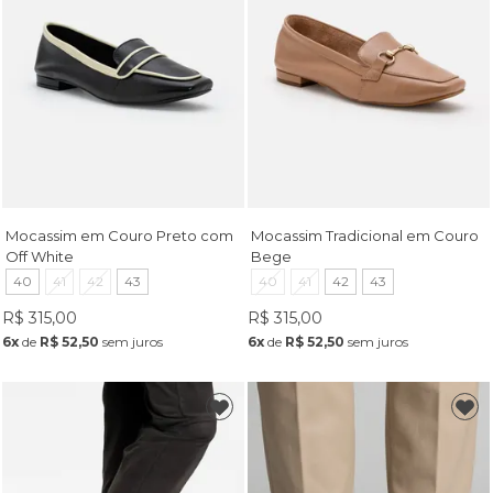
Mocassim em Couro Preto com
Mocassim Tradicional em Couro
Off White
Bege
40
41
42
43
40
41
42
43
R$ 315,00
R$ 315,00
6x
de
R$ 52,50
sem juros
6x
de
R$ 52,50
sem juros