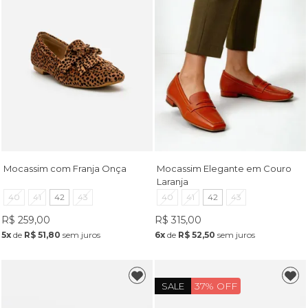
Mocassim com Franja Onça
Mocassim Elegante em Couro
Laranja
40
41
42
43
40
41
42
43
R$ 259,00
R$ 315,00
5x
de
R$ 51,80
sem juros
6x
de
R$ 52,50
sem juros
37% OFF
SALE