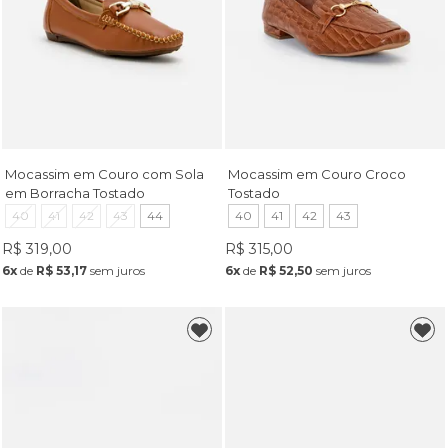
Mocassim em Couro com Sola
Mocassim em Couro Croco
em Borracha Tostado
Tostado
40
41
42
43
44
40
41
42
43
R$ 319,00
R$ 315,00
6x
de
R$ 53,17
sem juros
6x
de
R$ 52,50
sem juros