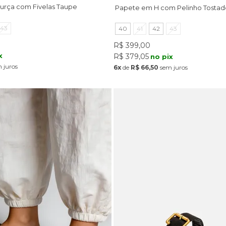
rça com Fivelas Taupe
Papete em H com Pelinho Tostad
43
40
41
42
43
R$ 399,00
x
R$ 379,05
no pix
 juros
6x
de
R$ 66,50
sem juros