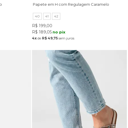
o
Papete em H com Regulagem Caramelo
40
41
42
R$ 199,00
R$ 189,05
no pix
4x
de
R$ 49,75
sem juros