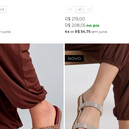
43
40
41
42
R$ 219,00
R$ 208,05
x
no pix
 juros
4x
de
R$ 54,75
sem juros
NOVO