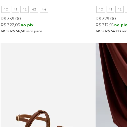
40
41
42
43
44
40
41
42
R$ 339,00
R$ 329,00
R$ 322,05
R$ 312,55
no pix
no pi
6x
de
R$ 56,50
sem juros
6x
de
R$ 54,83
sem