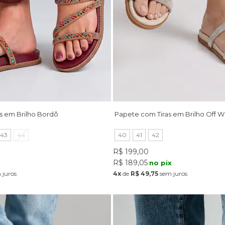
s em Brilho Bordô
Papete com Tiras em Brilho Off W
43
44
40
41
42
R$ 199,00
R$ 189,05
x
no pix
 juros
4x
de
R$ 49,75
sem juros