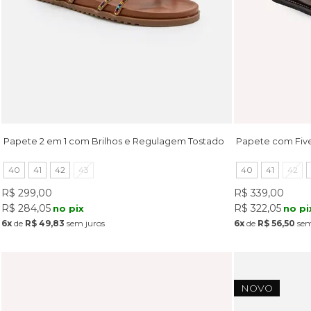
Papete 2 em 1 com Brilhos e Regulagem Tostado
Papete com Fiv
40
41
42
43
40
41
42
R$ 299,00
R$ 339,00
R$ 284,05
R$ 322,05
no pix
no pi
6x
de
R$ 49,83
sem juros
6x
de
R$ 56,50
sem
NOVO