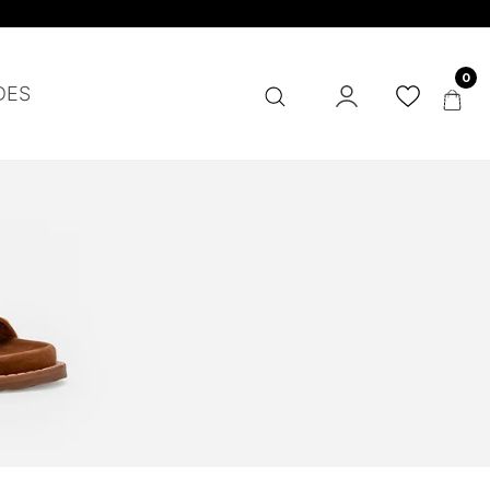
a? Ganhe 5% - Cupom: BEMVINDA5
0
DES