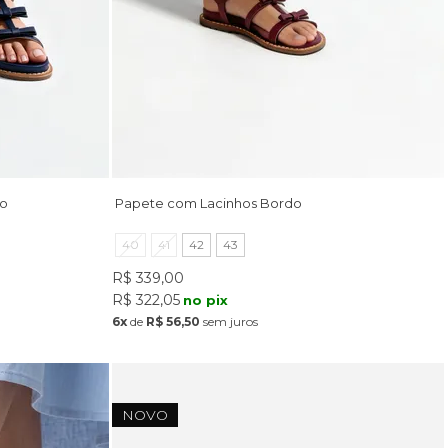
ho
Papete com Lacinhos Bordo
40
41
42
43
R$ 339,00
R$ 322,05
no pix
6x
de
R$ 56,50
sem juros
NOVO