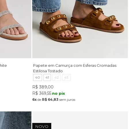
hite
Papete em Camurça com Esferas Cromadas
Estilosa Tostado
40
41
42
43
R$ 389,00
R$ 369,55
no pix
6x
de
R$ 64,83
sem juros
NOVO