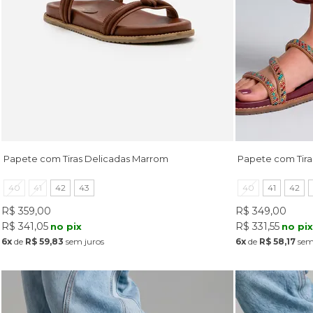
Papete com Tiras Delicadas Marrom
Papete com Tira
40
41
42
43
40
41
42
R$ 359,00
R$ 349,00
R$ 341,05
R$ 331,55
no pix
no pi
6x
de
R$ 59,83
sem juros
6x
de
R$ 58,17
sem