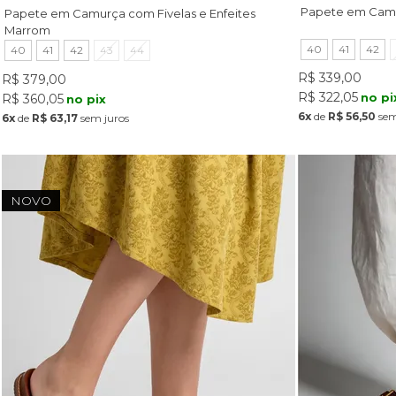
Papete em Camu
Papete em Camurça com Fivelas e Enfeites
Marrom
40
41
42
40
41
42
43
44
R$ 339,00
R$ 379,00
R$ 322,05
no pi
R$ 360,05
no pix
6x
de
R$ 56,50
sem
6x
de
R$ 63,17
sem juros
NOVO