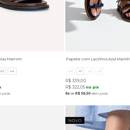
elas Marrom
Papete com Lacinhos Azul Marin
43
44
40
41
42
43
R$ 339,00
R$ 322,05
x
no pix
 juros
6x
de
R$ 56,50
sem juros
NOVO