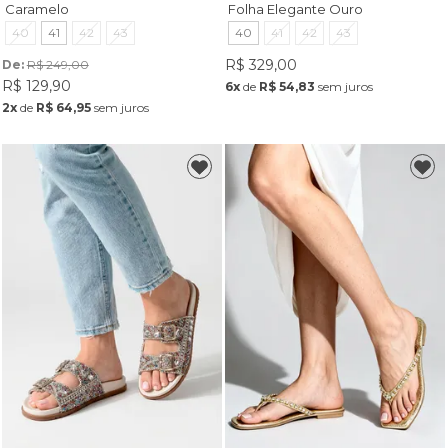
Caramelo
Folha Elegante Ouro
40
41
42
43
40
41
42
43
R$ 329,00
De: 
R$ 249,00
R$ 129,90
6x
de
R$ 54,83
sem juros
2x
de
R$ 64,95
sem juros