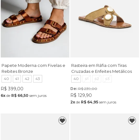
Papete Moderna com Fivelas e
Rasteira em Ráfia com Tiras
Rebites Bronze
Cruzadas e Enfeites Metálicos
Amêndoa
40
41
42
43
40
41
42
43
R$ 399,00
De: 
R$ 239,00
R$ 129,90
6x
de
R$ 66,50
sem juros
2x
de
R$ 64,95
sem juros