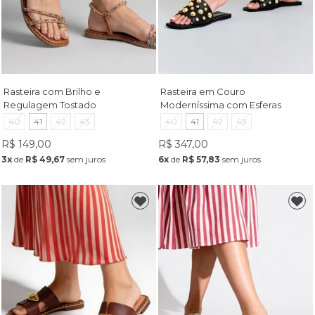
Rasteira com Brilho e
Rasteira em Couro
Regulagem Tostado
Moderníssima com Esferas
Cromadas Preto
40
41
42
43
40
41
42
43
R$ 149,00
R$ 347,00
3x
de
R$ 49,67
sem juros
6x
de
R$ 57,83
sem juros