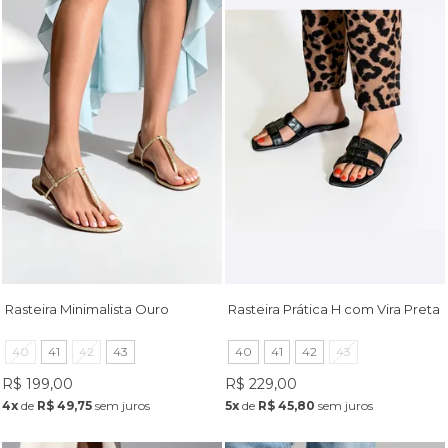
Rasteira Minimalista Ouro
Rasteira Prática H com Vira Preta
40
41
42
43
40
41
42
43
R$ 199,00
R$ 229,00
4x
de
R$ 49,75
sem juros
5x
de
R$ 45,80
sem juros