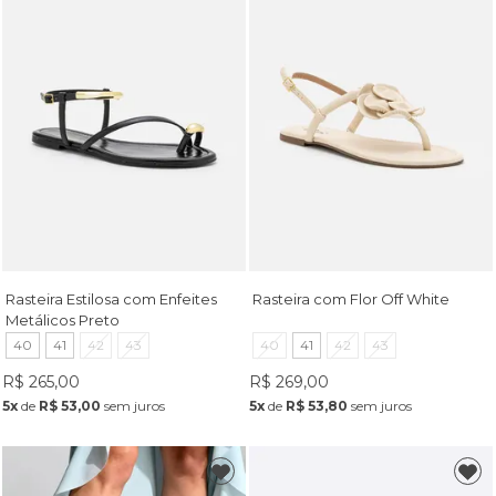
Rasteira Estilosa com Enfeites
Rasteira com Flor Off White
Metálicos Preto
40
41
42
43
40
41
42
43
R$ 265,00
R$ 269,00
5x
de
R$ 53,00
sem juros
5x
de
R$ 53,80
sem juros