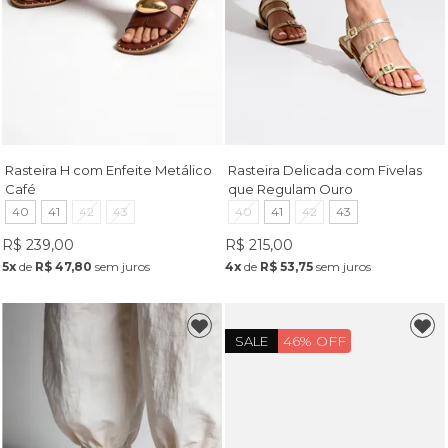
Rasteira H com Enfeite Metálico
Rasteira Delicada com Fivelas
Café
que Regulam Ouro
40
41
42
43
40
41
42
43
R$ 239,00
R$ 215,00
5x
de
R$ 47,80
sem juros
4x
de
R$ 53,75
sem juros
46% OFF
SALE