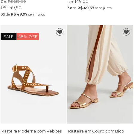
R$ 149,00
De: 
R$ 259,00
R$ 149,90
3x
de
R$ 49,67
sem juros
3x
de
R$ 49,97
sem juros
48% OFF
SALE
Rasteira Moderna com Rebites
Rasteira em Couro com Bico