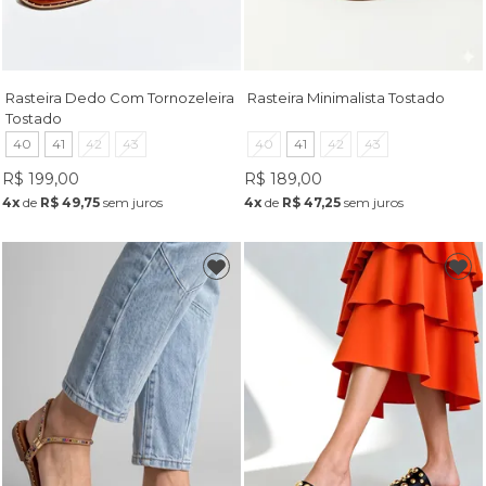
Rasteira Dedo Com Tornozeleira
Rasteira Minimalista Tostado
Tostado
40
41
42
43
40
41
42
43
R$ 199,00
R$ 189,00
4x
de
R$ 49,75
sem juros
4x
de
R$ 47,25
sem juros