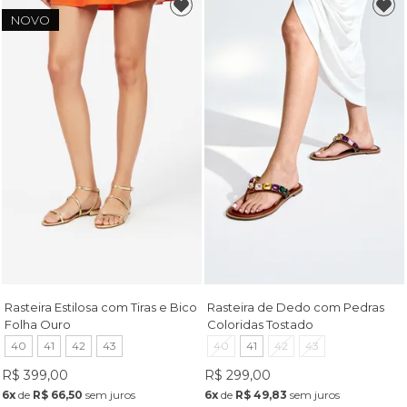
NOVO
Rasteira Estilosa com Tiras e Bico
Rasteira de Dedo com Pedras
Folha Ouro
Coloridas Tostado
40
41
42
43
40
41
42
43
R$ 399,00
R$ 299,00
6x
de
R$ 66,50
sem juros
6x
de
R$ 49,83
sem juros