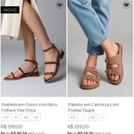
NOVO
Rasteira em Couro com Bico
Papete em Camurça com
Folha e Vira Onça
Fivelas Taupe
40
41
42
43
40
41
42
43
R$ 399,00
R$ 339,00
6x
de
R$ 66,50
sem juros
6x
de
R$ 56,50
sem juros