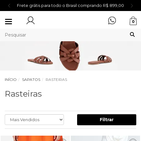
Frete grátis para todo o Brasil comprando R$ 899,00
Mudar
0
navegação
INÍCIO
SAPATOS
RASTEIRAS
Rasteiras
Filtrar