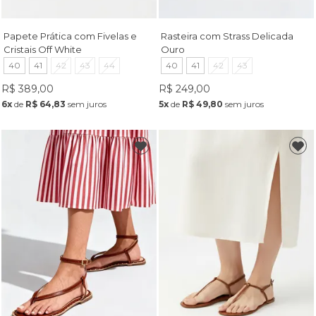
Papete Prática com Fivelas e
Rasteira com Strass Delicada
Cristais Off White
Ouro
40
41
42
43
44
40
41
42
43
R$ 389,00
R$ 249,00
6x
de
R$ 64,83
sem juros
5x
de
R$ 49,80
sem juros