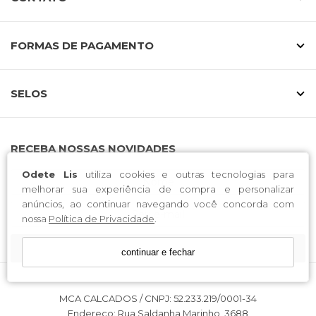
FORMAS DE PAGAMENTO
SELOS
RECEBA NOSSAS NOVIDADES
Odete Lis
utiliza cookies e outras tecnologias para
melhorar sua experiência de compra e personalizar
anúncios, ao continuar navegando você concorda com
nossa
Política de Privacidade
.
CADASTRE-SE
continuar e fechar
MCA CALCADOS / CNPJ: 52.233.219/0001-34
Endereço: Rua Saldanha Marinho, 3688