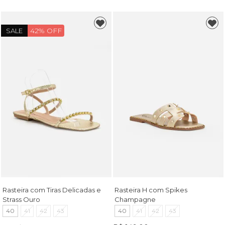
42% OFF
SALE
Rasteira com Tiras Delicadas e
Rasteira H com Spikes
Strass Ouro
Champagne
40
41
42
43
40
41
42
43