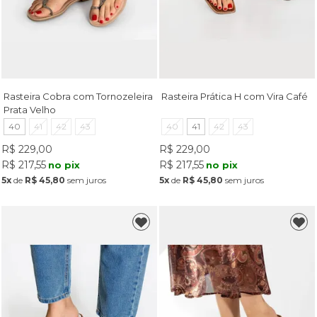
Rasteira Cobra com Tornozeleira
Rasteira Prática H com Vira Café
Prata Velho
40
41
42
43
40
41
42
43
R$ 229,00
R$ 229,00
R$ 217,55
R$ 217,55
no pix
no pix
5x
de
R$ 45,80
sem juros
5x
de
R$ 45,80
sem juros