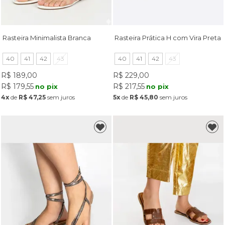
Rasteira Minimalista Branca
Rasteira Prática H com Vira Preta
40
41
42
43
40
41
42
43
R$ 189,00
R$ 229,00
R$ 179,55
R$ 217,55
no pix
no pix
4x
de
R$ 47,25
sem juros
5x
de
R$ 45,80
sem juros