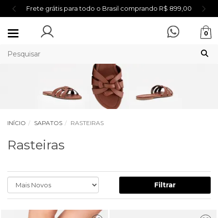
Frete grátis para todo o Brasil comprando R$ 899,00
Mudar
0
navegação
INÍCIO
SAPATOS
RASTEIRAS
Rasteiras
Filtrar