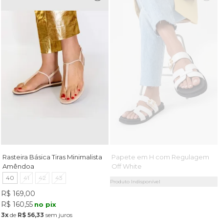
Rasteira Básica Tiras Minimalista
Papete em H com Regulagem
Amêndoa
Off White
40
41
42
43
Produto Indisponível
R$ 169,00
R$ 160,55
no pix
3x
de
R$ 56,33
sem juros