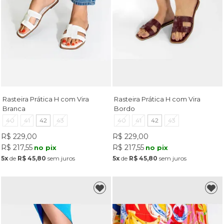
Rasteira Prática H com Vira
Rasteira Prática H com Vira
Branca
Bordo
40
41
42
43
40
41
42
43
R$ 229,00
R$ 229,00
R$ 217,55
R$ 217,55
no pix
no pix
5x
de
R$ 45,80
sem juros
5x
de
R$ 45,80
sem juros