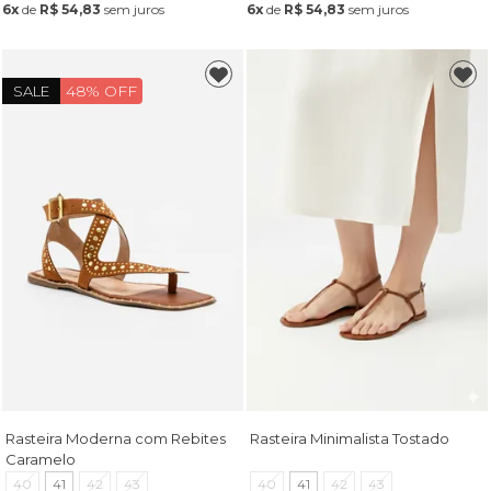
6x
de
R$ 54,83
sem juros
6x
de
R$ 54,83
sem juros
48% OFF
SALE
Rasteira Moderna com Rebites
Rasteira Minimalista Tostado
Caramelo
40
41
42
43
40
41
42
43