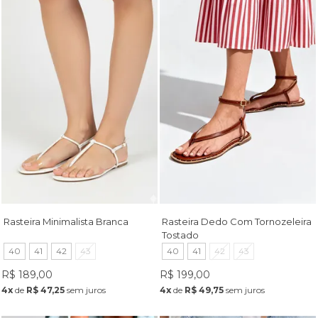
Rasteira Minimalista Branca
Rasteira Dedo Com Tornozeleira
Tostado
40
41
42
43
40
41
42
43
R$ 189,00
R$ 199,00
4x
de
R$ 47,25
sem juros
4x
de
R$ 49,75
sem juros