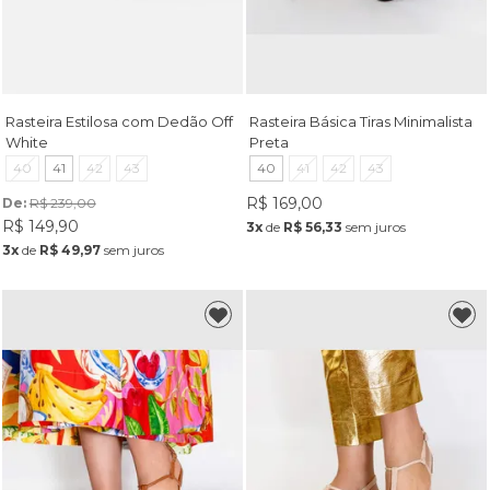
Rasteira Estilosa com Dedão Off
Rasteira Básica Tiras Minimalista
White
Preta
40
41
42
43
40
41
42
43
R$ 169,00
De: 
R$ 239,00
R$ 149,90
3x
de
R$ 56,33
sem juros
3x
de
R$ 49,97
sem juros