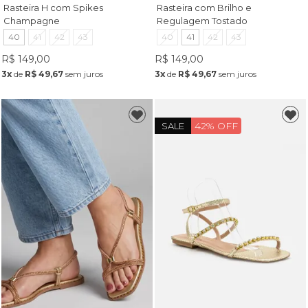
Rasteira H com Spikes
Rasteira com Brilho e
Champagne
Regulagem Tostado
40
41
42
43
40
41
42
43
R$ 149,00
R$ 149,00
3x
de
R$ 49,67
sem juros
3x
de
R$ 49,67
sem juros
42% OFF
SALE