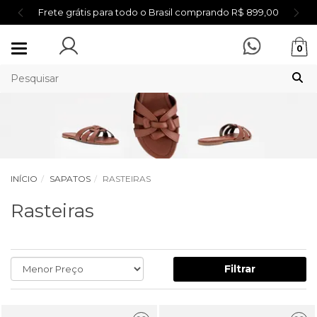
Frete grátis para todo o Brasil comprando R$ 899,00
Mudar
0
navegação
INÍCIO
SAPATOS
RASTEIRAS
Rasteiras
Filtrar