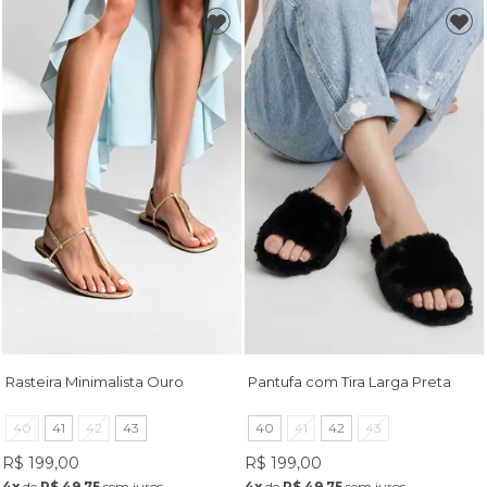
Rasteira Minimalista Ouro
Pantufa com Tira Larga Preta
40
41
42
43
40
41
42
43
R$ 199,00
R$ 199,00
4x
de
R$ 49,75
sem juros
4x
de
R$ 49,75
sem juros