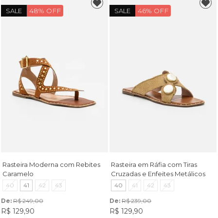
48% OFF
46% OFF
SALE
SALE
Rasteira Moderna com Rebites
Rasteira em Ráfia com Tiras
Caramelo
Cruzadas e Enfeites Metálicos
Amêndoa
40
41
42
43
40
41
42
43
De: 
R$ 249,00
De: 
R$ 239,00
R$ 129,90
R$ 129,90