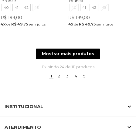
Bronze
Branca
40
41
42
43
40
41
42
43
R$ 199,00
R$ 199,00
4x
de
R$ 49,75
sem juros
4x
de
R$ 49,75
sem juros
Mostrar mais produtos
Exibindo
24
de 111 produtos
(current)
1
2
3
4
5
INSTITUCIONAL
ATENDIMENTO