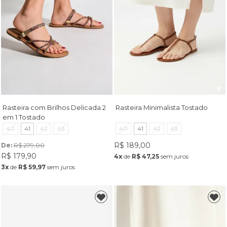
Rasteira com Brilhos Delicada 2
Rasteira Minimalista Tostado
em 1 Tostado
40
41
42
43
40
41
42
43
R$ 189,00
De: 
R$ 279,00
R$ 179,90
4x
de
R$ 47,25
sem juros
3x
de
R$ 59,97
sem juros