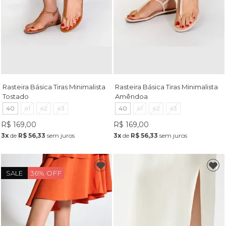
Rasteira Básica Tiras Minimalista
Rasteira Básica Tiras Minimalista
Tostado
Amêndoa
40
41
42
43
40
41
42
43
R$ 169,00
R$ 169,00
3x
de
R$ 56,33
sem juros
3x
de
R$ 56,33
sem juros
36% OFF
SALE