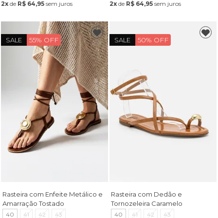
2x
de
R$ 64,95
sem juros
2x
de
R$ 64,95
sem juros
55% OFF
50% OFF
SALE
SALE
Rasteira com Enfeite Metálico e
Rasteira com Dedão e
Amarração Tostado
Tornozeleira Caramelo
40
41
42
43
40
41
42
43