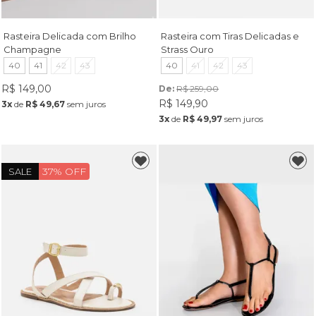
Rasteira Delicada com Brilho
Rasteira com Tiras Delicadas e
Champagne
Strass Ouro
40
41
42
43
40
41
42
43
R$ 149,00
De: 
R$ 259,00
R$ 149,90
3x
de
R$ 49,67
sem juros
3x
de
R$ 49,97
sem juros
37% OFF
SALE