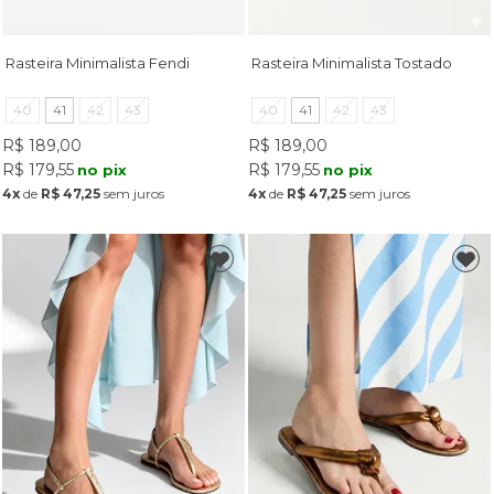
Rasteira Minimalista Fendi
Rasteira Minimalista Tostado
40
41
42
43
40
41
42
43
R$ 189,00
R$ 189,00
R$ 179,55
R$ 179,55
no pix
no pix
4x
de
R$ 47,25
sem juros
4x
de
R$ 47,25
sem juros