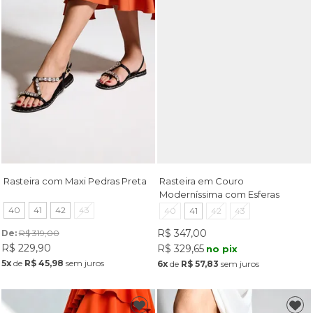
Rasteira com Maxi Pedras Preta
Rasteira em Couro
Moderníssima com Esferas
Cromadas Tostado
40
41
42
43
40
41
42
43
R$ 347,00
De: 
R$ 319,00
R$ 229,90
R$ 329,65
no pix
5x
de
R$ 45,98
sem juros
6x
de
R$ 57,83
sem juros