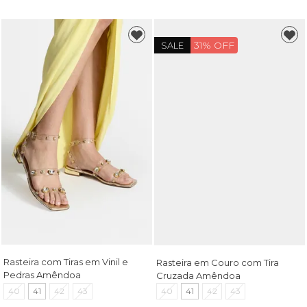
31% OFF
SALE
Rasteira com Tiras em Vinil e
Rasteira em Couro com Tira
Pedras Amêndoa
Cruzada Amêndoa
40
41
42
43
40
41
42
43