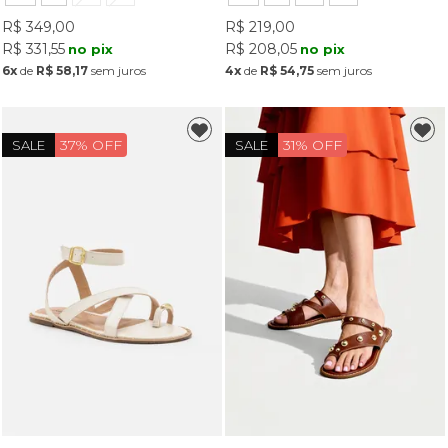
R$ 349,00
R$ 219,00
R$ 331,55
R$ 208,05
no pix
no pix
6x
de
R$ 58,17
sem juros
4x
de
R$ 54,75
sem juros
37% OFF
31% OFF
SALE
SALE