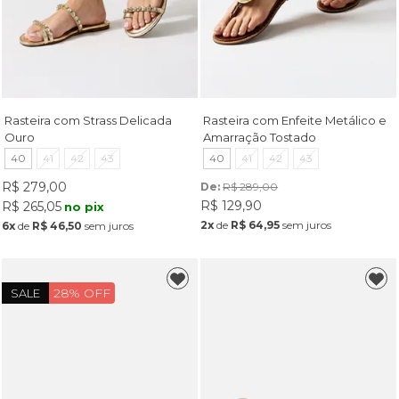
Rasteira com Strass Delicada
Rasteira com Enfeite Metálico e
Ouro
Amarração Tostado
40
41
42
43
40
41
42
43
R$ 279,00
De: 
R$ 289,00
R$ 129,90
R$ 265,05
no pix
2x
de
R$ 64,95
sem juros
6x
de
R$ 46,50
sem juros
28% OFF
SALE