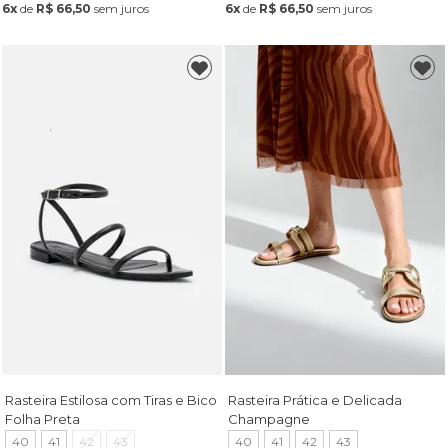
6x
de
R$ 66,50
sem juros
6x
de
R$ 66,50
sem juros
Rasteira Estilosa com Tiras e Bico
Rasteira Prática e Delicada
Folha Preta
Champagne
40
41
42
43
40
41
42
43