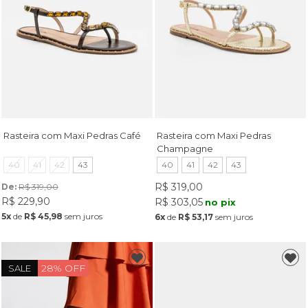
Rasteira com Maxi Pedras Café
Rasteira com Maxi Pedras
Champagne
40
41
42
43
40
41
42
43
R$ 319,00
De: 
R$ 319,00
R$ 229,90
R$ 303,05
no pix
5x
de
R$ 45,98
sem juros
6x
de
R$ 53,17
sem juros
28% OFF
SALE