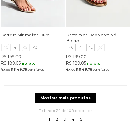
Rasteira Minimalista Ouro
Rasteira de Dedo com Nó
Bronze
40
41
42
43
40
41
42
43
R$ 199,00
R$ 199,00
R$ 189,05
R$ 189,05
no pix
no pix
4x
de
R$ 49,75
sem juros
4x
de
R$ 49,75
sem juros
Mostrar mais produtos
Exibindo
24
de 108 produtos
(current)
1
2
3
4
5