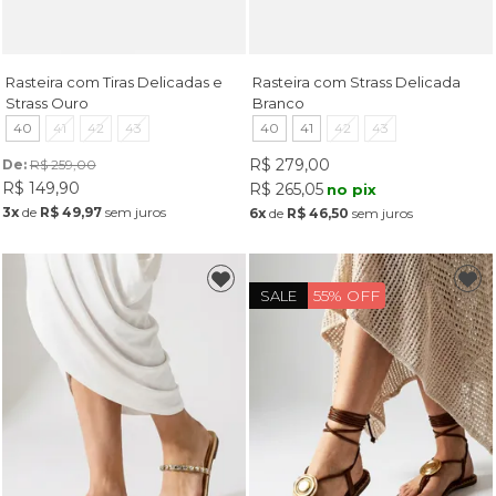
Rasteira com Tiras Delicadas e
Rasteira com Strass Delicada
Strass Ouro
Branco
40
41
42
43
40
41
42
43
R$ 279,00
De: 
R$ 259,00
R$ 149,90
R$ 265,05
no pix
3x
de
R$ 49,97
sem juros
6x
de
R$ 46,50
sem juros
55% OFF
SALE