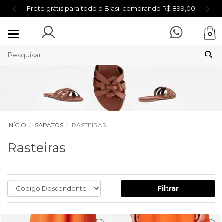
Frete grátis para todo o Brasil comprando R$ 899,00
Mudar
0
navegação
INÍCIO
SAPATOS
RASTEIRAS
Rasteiras
Filtrar