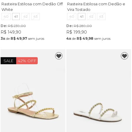
Rasteira Estilosa com Dedão Off
Rasteira Estilosa com Dedão e
White
Vira Tostado
40
41
42
43
40
41
42
43
De: 
R$ 239,00
De: 
R$ 289,00
R$ 149,90
R$ 199,90
3x
de
R$ 49,97
sem juros
4x
de
R$ 49,98
sem juros
42% OFF
SALE