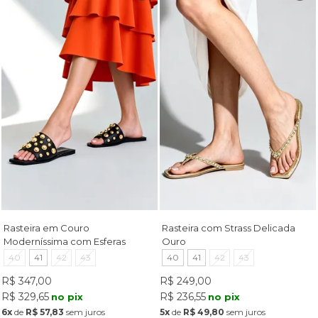
Rasteira em Couro
Rasteira com Strass Delicada
Moderníssima com Esferas
Ouro
Cromadas Preto
40
41
42
43
40
41
42
43
R$ 347,00
R$ 249,00
R$ 329,65
R$ 236,55
no pix
no pix
6x
de
R$ 57,83
sem juros
5x
de
R$ 49,80
sem juros