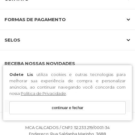
FORMAS DE PAGAMENTO
SELOS
RECEBA NOSSAS NOVIDADES
Odete Lis
utiliza cookies e outras tecnologias para
melhorar sua experiência de compra e personalizar
anúncios, ao continuar navegando você concorda com
nossa
Política de Privacidade
.
CADASTRE-SE
continuar e fechar
MCA CALCADOS / CNPJ: 52.233.219/0001-34
Endereço: Rua Saldanha Marinho, 3688