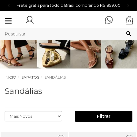
Frete grátis para todo o Brasil comprando R$ 899,00
Mudar
0
navegação
INÍCIO
SAPATOS
SANDÁLIAS
Sandálias
Filtrar