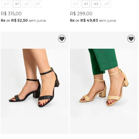
Vermelho
40
41
42
43
40
41
42
43
R$ 315,00
R$ 299,00
6x
de
R$ 52,50
sem juros
6x
de
R$ 49,83
sem juros