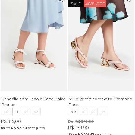
48% OFF
SALE
Sandália com Laço e Salto Baixo
Mule Verniz com Salto Cromado
Branco
Rose
40
41
42
43
40
41
42
43
R$ 315,00
De: 
R$ 349,00
R$ 179,90
6x
de
R$ 52,50
sem juros
3x
de
R$ 59,97
sem juros