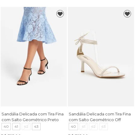
Sandália Delicada com Tira Fina
Sandália Delicada com Tira Fina
com Salto Geométrico Preto
com Salto Geométrico Off
White
40
41
42
43
40
41
42
43