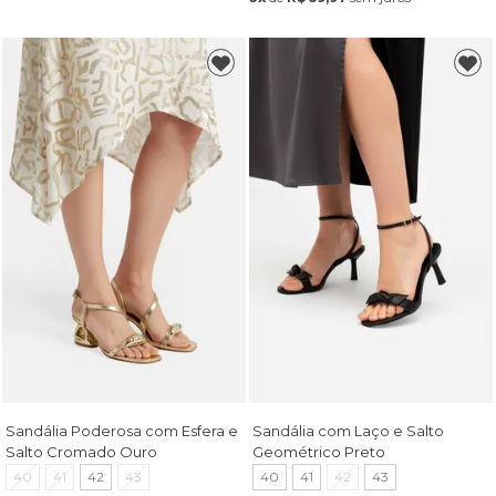
Sandália Poderosa com Esfera e
Sandália com Laço e Salto
Salto Cromado Ouro
Geométrico Preto
40
41
42
43
40
41
42
43