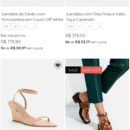
Sandália de Dedo com
Sandália com Tiras Finas e Salto
Tornozeleira em Couro Off White
Taça Caramelo
40
41
42
43
40
41
42
43
R$ 319,00
De: 
R$ 289,00
R$ 179,90
6x
de
R$ 53,17
sem juros
3x
de
R$ 59,97
sem juros
44% OFF
SALE