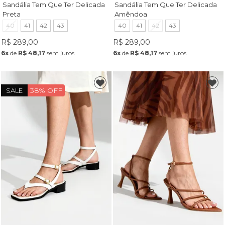
Sandália Tem Que Ter Delicada
Sandália Tem Que Ter Delicada
Preta
Amêndoa
40
41
42
43
40
41
42
43
R$ 289,00
R$ 289,00
6x
de
R$ 48,17
sem juros
6x
de
R$ 48,17
sem juros
38% OFF
SALE