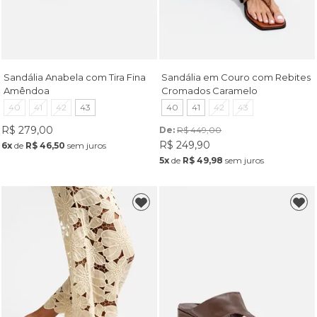
Sandália Anabela com Tira Fina
Sandália em Couro com Rebites
Amêndoa
Cromados Caramelo
40
41
42
43
40
41
42
43
R$ 279,00
De: 
R$ 449,00
R$ 249,90
6x
de
R$ 46,50
sem juros
5x
de
R$ 49,98
sem juros