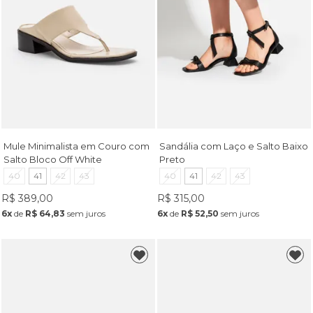
Mule Minimalista em Couro com
Sandália com Laço e Salto Baixo
Salto Bloco Off White
Preto
40
41
42
43
40
41
42
43
R$ 389,00
R$ 315,00
6x
de
R$ 64,83
sem juros
6x
de
R$ 52,50
sem juros