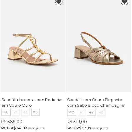
Sandália Luxuosa com Pedrarias
Sandalia em Couro Elegante
em Couro Ouro
com Salto Bloco Champagne
40
41
42
43
40
41
42
43
R$ 389,00
R$ 319,00
6x
de
R$ 64,83
sem juros
6x
de
R$ 53,17
sem juros