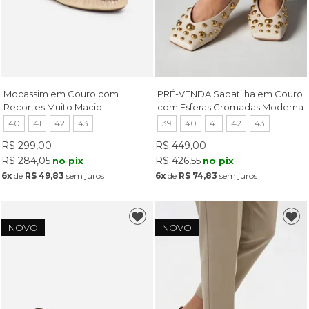
Mocassim em Couro com
PRÉ-VENDA Sapatilha em Couro
Recortes Muito Macio
com Esferas Cromadas Moderna
Champagne
Off White
40
41
42
43
39
40
41
42
43
R$ 299,00
R$ 449,00
R$ 284,05
R$ 426,55
no pix
no pix
6x
de
R$ 49,83
sem juros
6x
de
R$ 74,83
sem juros
NOVO
NOVO