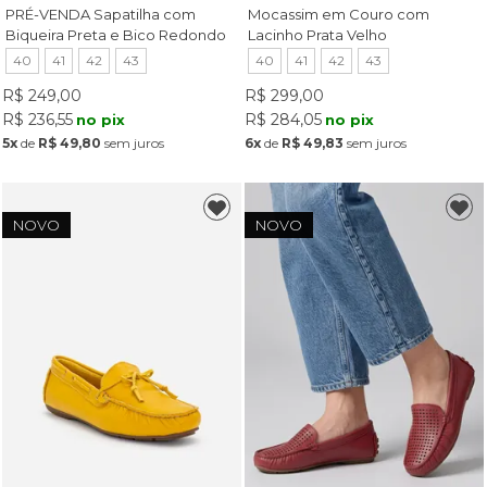
PRÉ-VENDA Sapatilha com
Mocassim em Couro com
Biqueira Preta e Bico Redondo
Lacinho Prata Velho
Preta
40
41
42
43
40
41
42
43
R$ 249,00
R$ 299,00
R$ 236,55
R$ 284,05
no pix
no pix
5x
de
R$ 49,80
sem juros
6x
de
R$ 49,83
sem juros
NOVO
NOVO