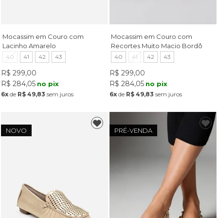
Mocassim em Couro com
Mocassim em Couro com
Lacinho Amarelo
Recortes Muito Macio Bordô
40
41
42
43
40
41
42
43
R$ 299,00
R$ 299,00
R$ 284,05
R$ 284,05
no pix
no pix
6x
de
R$ 49,83
sem juros
6x
de
R$ 49,83
sem juros
NOVO
PRÉ-VENDA