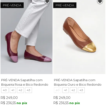
PRÉ-VENDA
PRÉ-VENDA
PRÉ-VENDA Sapatilha com
PRÉ-VENDA Sapatilha com
Biqueira Rosa e Bico Redondo
Biqueira Ouro e Bico Redondo
Vermelha
Tostado
40
41
42
43
40
41
42
43
R$ 249,00
R$ 249,00
R$ 236,55
R$ 236,55
no pix
no pix