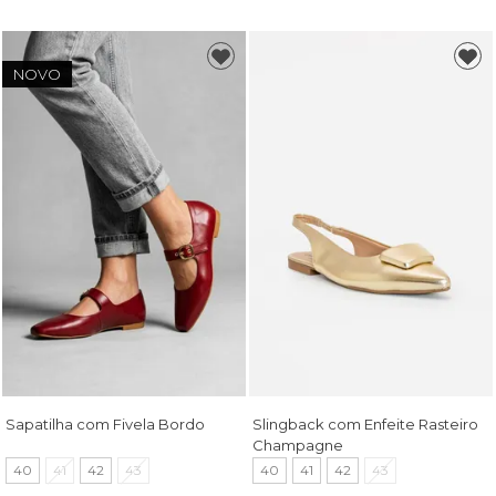
NOVO
Sapatilha com Fivela Bordo
Slingback com Enfeite Rasteiro
Champagne
40
41
42
43
40
41
42
43