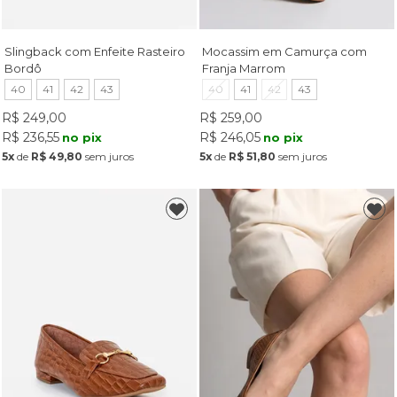
Slingback com Enfeite Rasteiro
Mocassim em Camurça com
Bordô
Franja Marrom
40
41
42
43
40
41
42
43
R$ 249,00
R$ 259,00
R$ 236,55
R$ 246,05
no pix
no pix
5x
de
R$ 49,80
sem juros
5x
de
R$ 51,80
sem juros