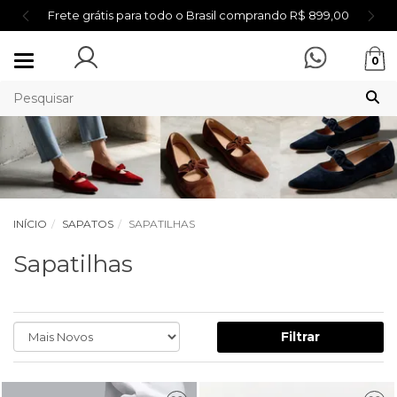
Frete grátis para todo o Brasil comprando R$ 899,00
Mudar
0
navegação
INÍCIO
SAPATOS
SAPATILHAS
Sapatilhas
Filtrar