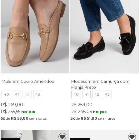
Mule em Couro Amêndoa
Mocassim em Camurça com
Franja Preto
40
41
42
43
40
41
42
43
R$ 269,00
R$ 259,00
R$ 255,55
R$ 246,05
no pix
no pix
5x
de
R$ 53,80
sem juros
5x
de
R$ 51,80
sem juros