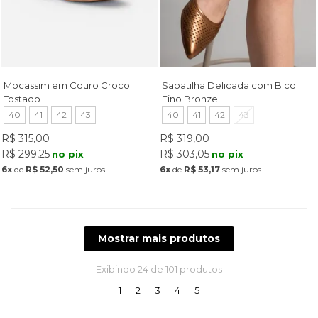
Mocassim em Couro Croco
Sapatilha Delicada com Bico
Tostado
Fino Bronze
40
41
42
43
40
41
42
43
R$ 315,00
R$ 319,00
R$ 299,25
R$ 303,05
no pix
no pix
6x
de
R$ 52,50
sem juros
6x
de
R$ 53,17
sem juros
Mostrar mais produtos
Exibindo
24
de 101 produtos
(current)
1
2
3
4
5