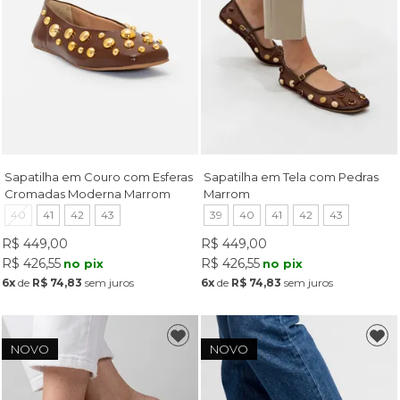
Sapatilha em Couro com Esferas
Sapatilha em Tela com Pedras
Cromadas Moderna Marrom
Marrom
40
41
42
43
39
40
41
42
43
R$ 449,00
R$ 449,00
R$ 426,55
R$ 426,55
no pix
no pix
6x
de
R$ 74,83
sem juros
6x
de
R$ 74,83
sem juros
NOVO
NOVO