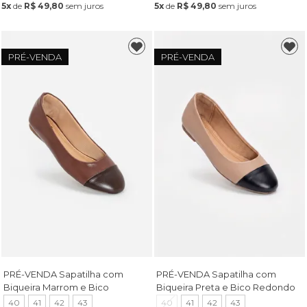
5x
de
R$ 49,80
sem juros
5x
de
R$ 49,80
sem juros
PRÉ-VENDA
PRÉ-VENDA
PRÉ-VENDA Sapatilha com
PRÉ-VENDA Sapatilha com
Biqueira Marrom e Bico
Biqueira Preta e Bico Redondo
Redondo Café
Amêndoa
40
41
42
43
40
41
42
43