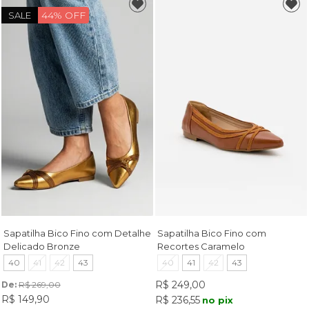
44% OFF
SALE
Sapatilha Bico Fino com Detalhe
Sapatilha Bico Fino com
Delicado Bronze
Recortes Caramelo
40
41
42
43
40
41
42
43
R$ 249,00
De: 
R$ 269,00
R$ 149,90
R$ 236,55
no pix