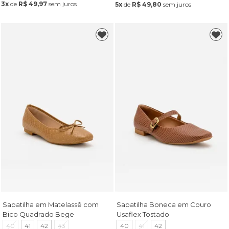
3x
de
R$ 49,97
sem juros
5x
de
R$ 49,80
sem juros
Sapatilha em Matelassê com
Sapatilha Boneca em Couro
Bico Quadrado Bege
Usaflex Tostado
40
41
42
43
40
41
42