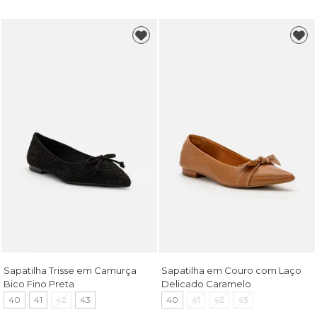
Sapatilha Trisse em Camurça
Sapatilha em Couro com Laço
Bico Fino Preta
Delicado Caramelo
40
41
42
43
40
41
42
43