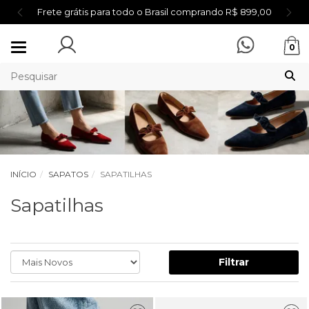
Frete grátis para todo o Brasil comprando R$ 899,00
Mudar
0
navegação
INÍCIO
SAPATOS
SAPATILHAS
Sapatilhas
Filtrar