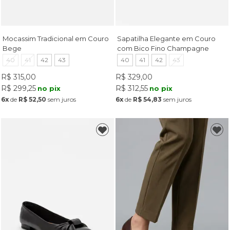
Mocassim Tradicional em Couro
Sapatilha Elegante em Couro
Bege
com Bico Fino Champagne
40
41
42
43
40
41
42
43
R$ 315,00
R$ 329,00
R$ 299,25
R$ 312,55
no pix
no pix
6x
de
R$ 52,50
sem juros
6x
de
R$ 54,83
sem juros