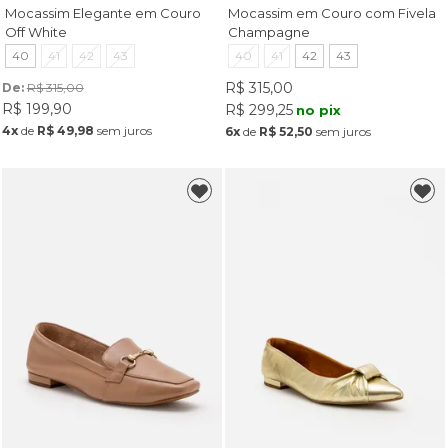
Mocassim Elegante em Couro
Mocassim em Couro com Fivela
Off White
Champagne
40
41
42
43
40
41
42
43
R$ 315,00
De: 
R$ 315,00
R$ 199,90
R$ 299,25
no pix
4x
de
R$ 49,98
sem juros
6x
de
R$ 52,50
sem juros