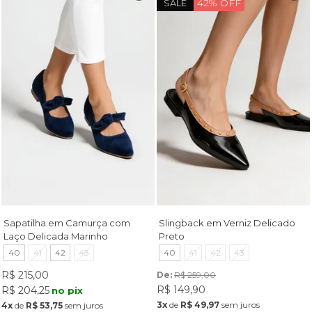
42% OFF
SALE
Sapatilha em Camurça com
Slingback em Verniz Delicado
Laço Delicada Marinho
Preto
40
41
42
43
40
41
42
43
R$ 215,00
De: 
R$ 259,00
R$ 149,90
R$ 204,25
no pix
3x
de
R$ 49,97
sem juros
4x
de
R$ 53,75
sem juros