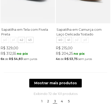
Sapatilha em Tela com Fivela
Sapatilha em Camurça com
Preta
Laço Delicada Tostado
40
41
42
43
40
41
42
43
R$ 329,00
R$ 215,00
R$ 312,55
R$ 204,25
no pix
no pix
6x
de
R$ 54,83
sem juros
4x
de
R$ 53,75
sem juros
Mostrar mais produtos
Exibindo
72
de 101 produtos
(current)
1
2
3
4
5