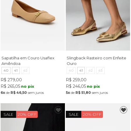
Sapatilha em Couro Usaflex
Slingback Rasteiro com Enfeite
Amêndoa
Ouro
40
41
42
40
41
42
43
R$ 279,00
R$ 259,00
R$ 265,05
R$ 246,05
no pix
no pix
6x
de
R$ 46,50
sem juros
5x
de
R$ 51,80
sem juros
20% OFF
20% OFF
SALE
SALE