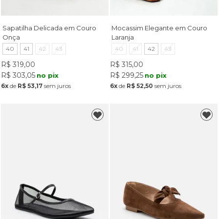
Sapatilha Delicada em Couro
Mocassim Elegante em Couro
Onça
Laranja
40
41
42
43
40
41
42
43
R$ 319,00
R$ 315,00
R$ 303,05
R$ 299,25
no pix
no pix
6x
de
R$ 53,17
sem juros
6x
de
R$ 52,50
sem juros