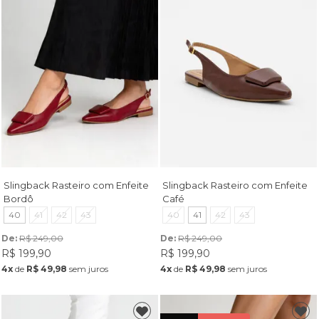
Slingback Rasteiro com Enfeite
Slingback Rasteiro com Enfeite
Bordô
Café
40
41
42
43
40
41
42
43
De: 
R$ 249,00
De: 
R$ 249,00
R$ 199,90
R$ 199,90
4x
de
R$ 49,98
sem juros
4x
de
R$ 49,98
sem juros