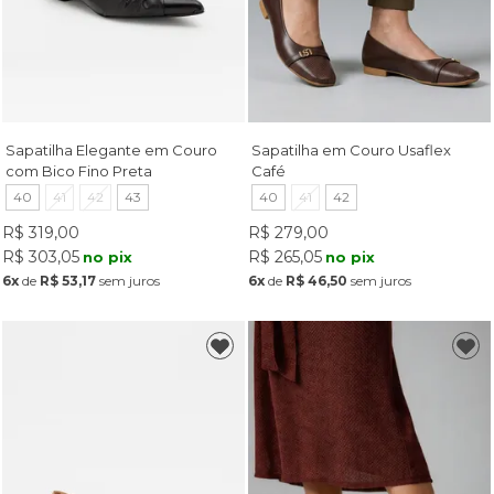
Sapatilha Elegante em Couro
Sapatilha em Couro Usaflex
com Bico Fino Preta
Café
40
41
42
43
40
41
42
R$ 319,00
R$ 279,00
R$ 303,05
R$ 265,05
no pix
no pix
6x
de
R$ 53,17
sem juros
6x
de
R$ 46,50
sem juros