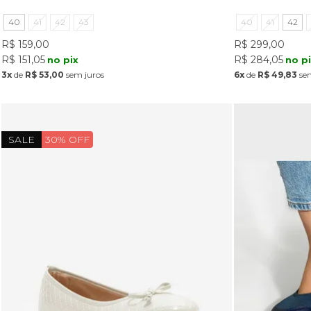
40
41
42
43
40
41
42
R$ 159,00
R$ 299,00
R$ 151,05
R$ 284,05
no pix
no p
3x
de
R$ 53,00
sem juros
6x
de
R$ 49,83
sem
SALE
30% OFF