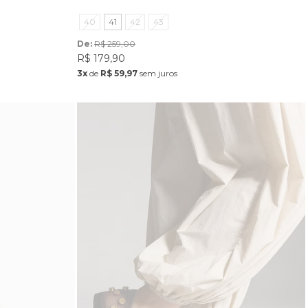
40
41
42
43
De: 
R$ 259,00
R$ 179,90
3x
de
R$ 59,97
sem juros