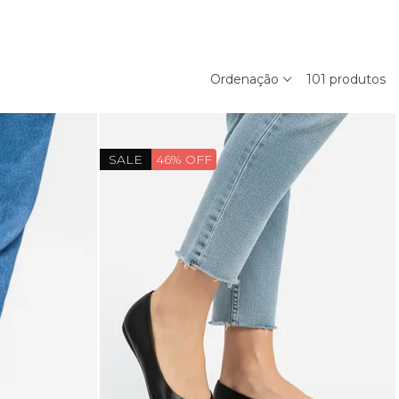
Ordenação
101
produtos
SALE
46% OFF