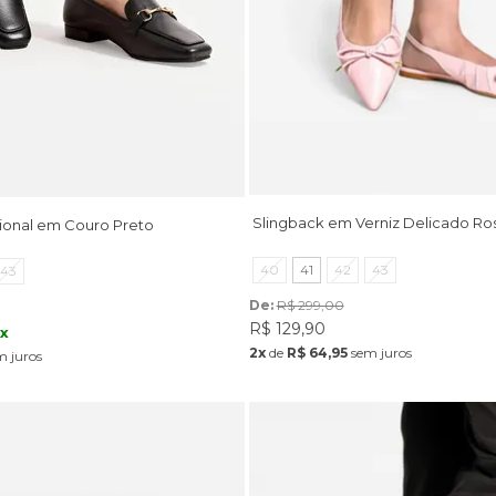
Slingback em Verniz Delicado Ro
ional em Couro Preto
40
41
42
43
43
De: 
R$ 299,00
R$ 129,90
ix
2x
de
R$ 64,95
sem juros
 juros