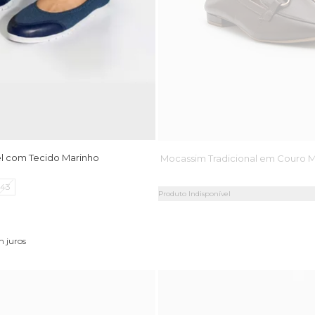
el com Tecido Marinho
Mocassim Tradicional em Couro 
43
Produto Indisponível
x
 juros