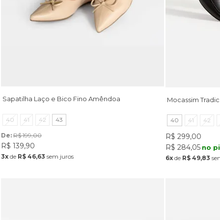
Sapatilha Laço e Bico Fino Amêndoa
Mocassim Tradic
40
41
42
43
40
41
42
De: 
R$ 199,00
R$ 299,00
R$ 139,90
R$ 284,05
no p
3x
de
R$ 46,63
sem juros
6x
de
R$ 49,83
sem