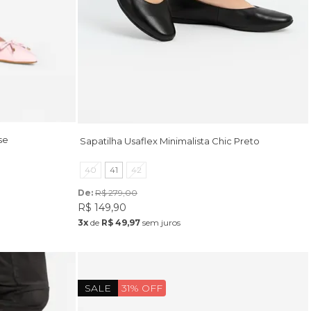
se
Sapatilha Usaflex Minimalista Chic Preto
40
41
42
De: 
R$ 279,00
R$ 149,90
3x
de
R$ 49,97
sem juros
SALE
31% OFF