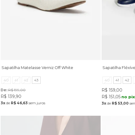
Sapatilha Matelasse Verniz Off White
Sapatilha Fléxív
40
41
42
43
40
41
42
R$ 159,00
De: 
R$ 199,00
R$ 139,90
R$ 151,05
no pi
3x
de
R$ 46,63
sem juros
3x
de
R$ 53,00
sem