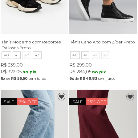
Tênis Moderno com Recortes
Tênis Cano Alto com Zíper Preto
Estilosos Preto
40
41
42
43
40
41
42
43
R$ 339,00
R$ 299,00
R$ 322,05
R$ 284,05
no pix
no pix
6x
de
R$ 56,50
sem juros
6x
de
R$ 49,83
sem juros
19% OFF
25% OFF
SALE
SALE