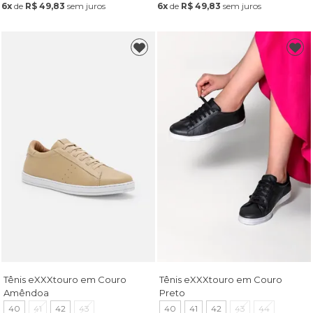
6x
de
R$ 49,83
sem juros
6x
de
R$ 49,83
sem juros
Tênis eXXXtouro em Couro
Tênis eXXXtouro em Couro
Amêndoa
Preto
40
41
42
43
40
41
42
43
44