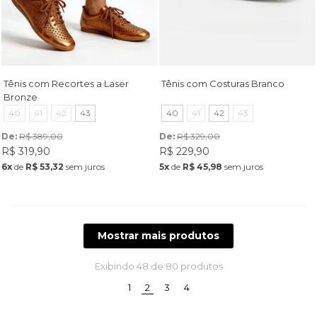
Tênis com Recortes a Laser
Tênis com Costuras Branco
Bronze
40
41
42
43
40
41
42
43
De: 
R$ 389,00
De: 
R$ 329,00
R$ 319,90
R$ 229,90
6x
de
R$ 53,32
sem juros
5x
de
R$ 45,98
sem juros
Mostrar mais produtos
Exibindo
48
de 80 produtos
(current)
1
2
3
4