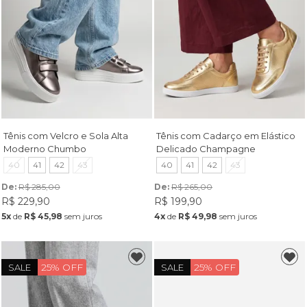
Tênis com Velcro e Sola Alta
Tênis com Cadarço em Elástico
Moderno Chumbo
Delicado Champagne
40
41
42
43
40
41
42
43
De: 
R$ 285,00
De: 
R$ 265,00
R$ 229,90
R$ 199,90
5x
de
R$ 45,98
sem juros
4x
de
R$ 49,98
sem juros
25% OFF
25% OFF
SALE
SALE