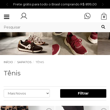
do o Brasil comprando R$ 899,00
Primeira compra? Ganh
Mudar
0
navegação
INÍCIO
SAPATOS
TÊNIS
Tênis
Filtrar