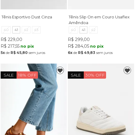
Tênis Esportivo Dust Cinza
Tênis Slip On em Couro Usaflex
Amêndoa
40
41
42
43
40
41
42
R$ 229,00
R$ 299,00
R$ 217,55
R$ 284,05
no pix
no pix
5x
de
R$ 45,80
sem juros
6x
de
R$ 49,83
sem juros
18% OFF
30% OFF
SALE
SALE