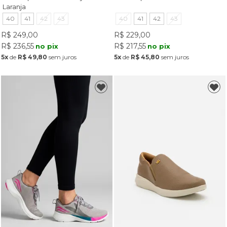
Laranja
40
41
42
43
40
41
42
43
R$ 249,00
R$ 229,00
R$ 236,55
R$ 217,55
no pix
no pix
5x
de
R$ 49,80
sem juros
5x
de
R$ 45,80
sem juros