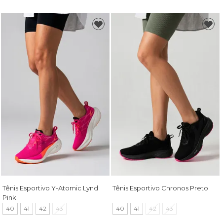
Tênis Esportivo Y-Atomic Lynd
Tênis Esportivo Chronos Preto
Pink
40
41
42
43
40
41
42
43