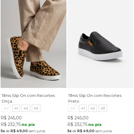
Tênis Slip On com Recortes
Tênis Slip On com Recortes
Onça
Preto
40
41
42
43
40
41
42
43
R$ 245,00
R$ 245,00
R$ 232,75
R$ 232,75
no pix
no pix
5x
de
R$ 49,00
sem juros
5x
de
R$ 49,00
sem juros