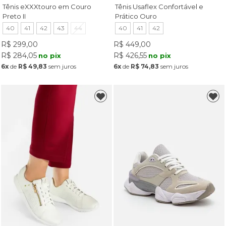
Tênis eXXXtouro em Couro
Tênis Usaflex Confortável e
Preto II
Prático Ouro
40
41
42
43
44
40
41
42
R$ 299,00
R$ 449,00
R$ 284,05
R$ 426,55
no pix
no pix
6x
de
R$ 49,83
sem juros
6x
de
R$ 74,83
sem juros