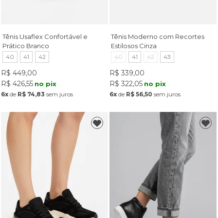
Tênis Usaflex Confortável e
Tênis Moderno com Recortes
Prático Branco
Estilosos Cinza
40
41
42
40
41
42
43
R$ 449,00
R$ 339,00
R$ 426,55
R$ 322,05
no pix
no pix
6x
de
R$ 74,83
sem juros
6x
de
R$ 56,50
sem juros