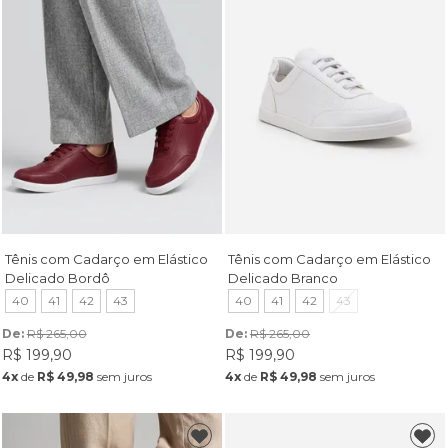
Tênis com Cadarço em Elástico
Tênis com Cadarço em Elástico
Delicado Bordô
Delicado Branco
40
41
42
43
40
41
42
43
De: 
R$ 265,00
De: 
R$ 265,00
R$ 199,90
R$ 199,90
4x
de
R$ 49,98
sem juros
4x
de
R$ 49,98
sem juros