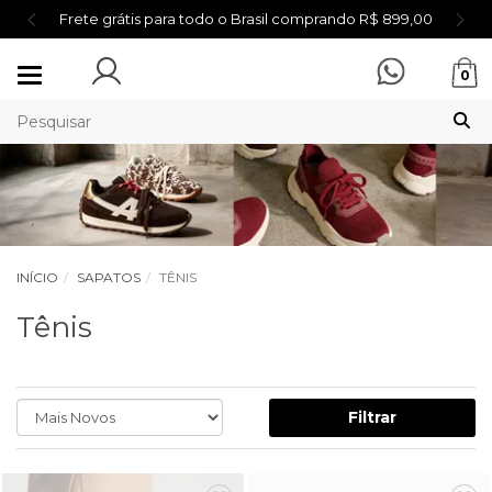
Frete grátis para todo o Brasil comprando R$ 899,00
Mudar
0
navegação
INÍCIO
SAPATOS
TÊNIS
Tênis
Filtrar