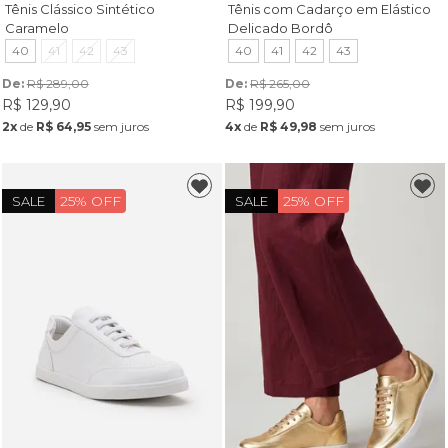
Tênis Clássico Sintético
Tênis com Cadarço em Elástico
Caramelo
Delicado Bordô
40
41
42
43
40
41
42
43
De: 
R$ 289,00
De: 
R$ 265,00
R$ 129,90
R$ 199,90
2x
de
R$ 64,95
sem juros
4x
de
R$ 49,98
sem juros
25% OFF
25% OFF
SALE
SALE