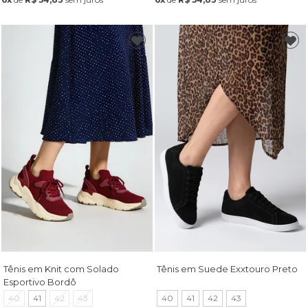
Tênis em Knit com Solado
Tênis em Suede Exxtouro Preto
Esportivo Bordô
40
41
42
43
40
41
42
43