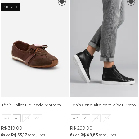
NOVO
Tênis Ballet Delicado Marrom
Tênis Cano Alto com Zíper Preto
40
41
42
43
40
41
42
43
R$ 319,00
R$ 299,00
6x
de
R$ 53,17
sem juros
6x
de
R$ 49,83
sem juros