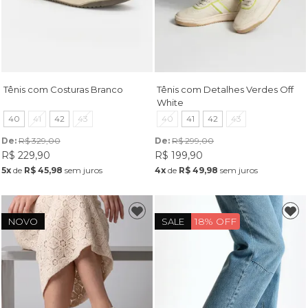
Tênis com Costuras Branco
Tênis com Detalhes Verdes Off
White
40
41
42
43
40
41
42
43
De: 
R$ 329,00
De: 
R$ 299,00
R$ 229,90
R$ 199,90
5x
de
R$ 45,98
sem juros
4x
de
R$ 49,98
sem juros
18% OFF
NOVO
SALE