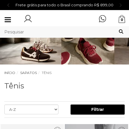
Frete grátis para todo o Brasil comprando R$ 899,00
Mudar
0
navegação
INÍCIO
SAPATOS
TÊNIS
Tênis
Filtrar