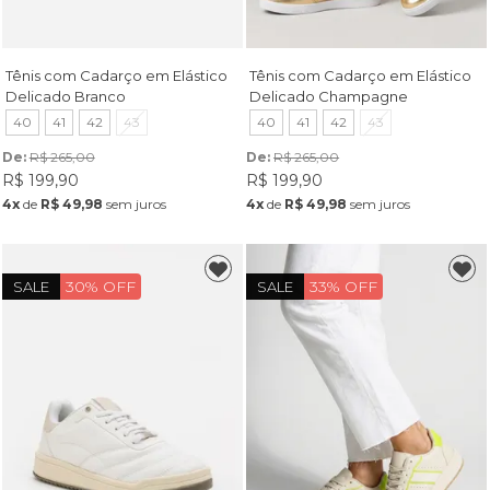
Tênis com Cadarço em Elástico
Tênis com Cadarço em Elástico
Delicado Branco
Delicado Champagne
40
41
42
43
40
41
42
43
De: 
R$ 265,00
De: 
R$ 265,00
R$ 199,90
R$ 199,90
4x
de
R$ 49,98
sem juros
4x
de
R$ 49,98
sem juros
30% OFF
33% OFF
SALE
SALE