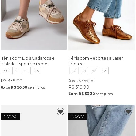
Tênis com Dois Cadarços e
Tênis com Recortes a Laser
Solado Esportivo Bege
Bronze
40
41
42
43
40
41
42
43
R$ 339,00
De: 
R$ 389,00
R$ 319,90
6x
de
R$ 56,50
sem juros
6x
de
R$ 53,32
sem juros
NOVO
NOVO