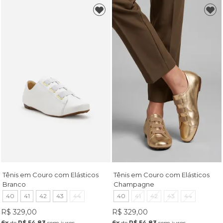
Tênis em Couro com Elásticos
Tênis em Couro com Elásticos
Branco
Champagne
40
41
42
43
44
40
41
42
43
44
R$ 329,00
R$ 329,00
6x
de
R$ 54,83
sem juros
6x
de
R$ 54,83
sem juros