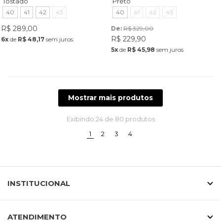
Tostado
Preto
40
41
42
43
40
41
42
43
R$ 289,00
De: 
R$ 329,00
R$ 229,90
6x
de
R$ 48,17
sem juros
5x
de
R$ 45,98
sem juros
Mostrar mais produtos
Exibindo
24
de 80 produtos
(current)
1
2
3
4
INSTITUCIONAL
ATENDIMENTO