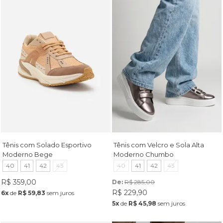
Tênis com Solado Esportivo
Tênis com Velcro e Sola Alta
Moderno Bege
Moderno Chumbo
40
41
42
43
40
41
42
43
R$ 359,00
De: 
R$ 285,00
R$ 229,90
6x
de
R$ 59,83
sem juros
5x
de
R$ 45,98
sem juros