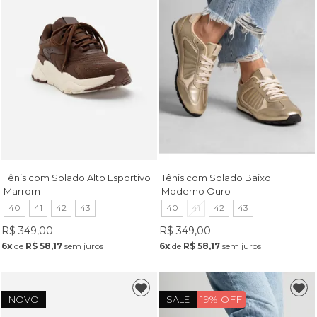
Tênis com Solado Alto Esportivo
Tênis com Solado Baixo
Marrom
Moderno Ouro
40
41
42
43
40
41
42
43
R$ 349,00
R$ 349,00
6x
de
R$ 58,17
sem juros
6x
de
R$ 58,17
sem juros
19% OFF
NOVO
SALE