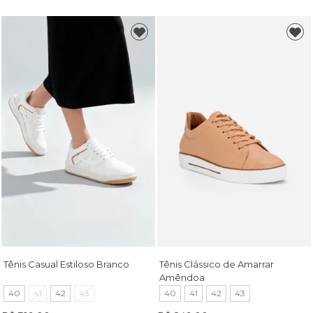
Tênis Casual Estiloso Branco
Tênis Clássico de Amarrar
Amêndoa
40
41
42
43
40
41
42
43