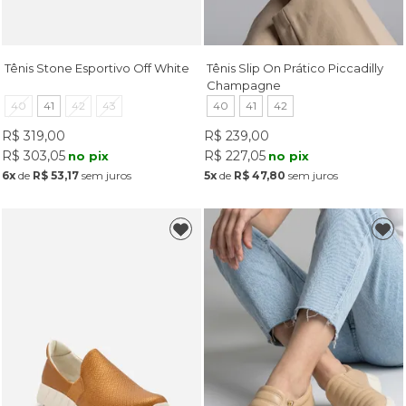
Tênis Stone Esportivo Off White
Tênis Slip On Prático Piccadilly
Champagne
40
41
42
43
40
41
42
R$ 319,00
R$ 239,00
R$ 303,05
R$ 227,05
no pix
no pix
6x
de
R$ 53,17
sem juros
5x
de
R$ 47,80
sem juros