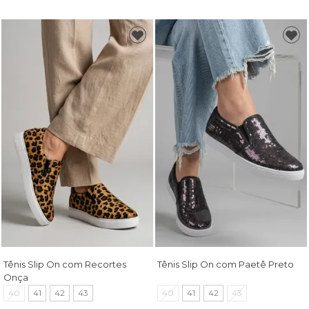
Tênis Slip On com Recortes
Tênis Slip On com Paetê Preto
Onça
40
41
42
43
40
41
42
43