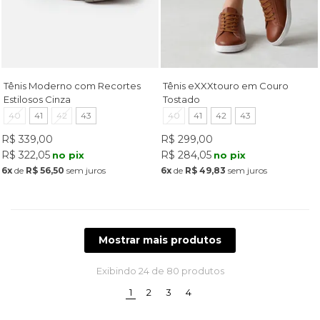
Tênis Moderno com Recortes
Tênis eXXXtouro em Couro
Estilosos Cinza
Tostado
40
41
42
43
40
41
42
43
R$ 339,00
R$ 299,00
R$ 322,05
R$ 284,05
no pix
no pix
6x
de
R$ 56,50
sem juros
6x
de
R$ 49,83
sem juros
Mostrar mais produtos
Exibindo
24
de 80 produtos
(current)
1
2
3
4