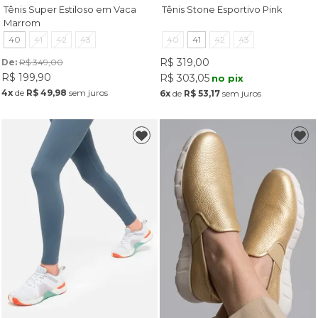
Tênis Super Estiloso em Vaca
Tênis Stone Esportivo Pink
Marrom
40
41
42
43
40
41
42
43
R$ 319,00
De: 
R$ 349,00
R$ 199,90
R$ 303,05
no pix
4x
de
R$ 49,98
sem juros
6x
de
R$ 53,17
sem juros