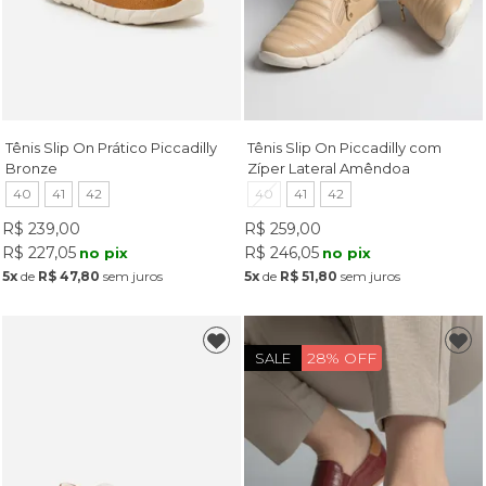
Tênis Slip On Prático Piccadilly
Tênis Slip On Piccadilly com
Bronze
Zíper Lateral Amêndoa
40
41
42
40
41
42
R$ 239,00
R$ 259,00
R$ 227,05
R$ 246,05
no pix
no pix
5x
de
R$ 47,80
sem juros
5x
de
R$ 51,80
sem juros
28% OFF
SALE