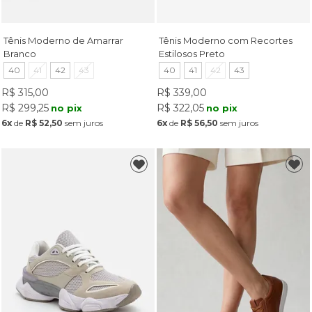
Tênis Moderno de Amarrar
Tênis Moderno com Recortes
Branco
Estilosos Preto
40
41
42
43
40
41
42
43
R$ 315,00
R$ 339,00
R$ 299,25
R$ 322,05
no pix
no pix
6x
de
R$ 52,50
sem juros
6x
de
R$ 56,50
sem juros