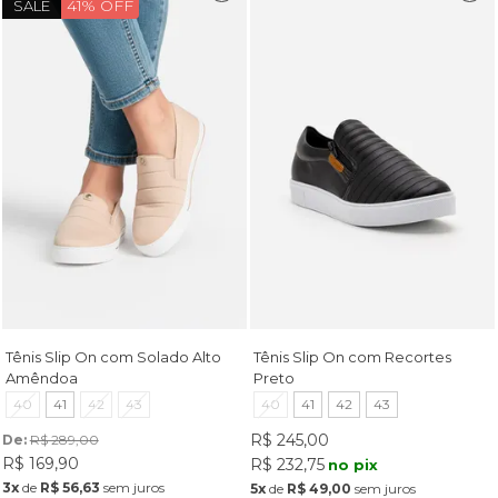
41% OFF
SALE
Tênis Slip On com Solado Alto
Tênis Slip On com Recortes
Amêndoa
Preto
40
41
42
43
40
41
42
43
R$ 245,00
De: 
R$ 289,00
R$ 169,90
R$ 232,75
no pix
3x
de
R$ 56,63
sem juros
5x
de
R$ 49,00
sem juros