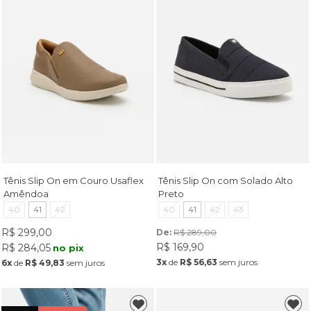
Tênis Slip On em Couro Usaflex
Tênis Slip On com Solado Alto
Amêndoa
Preto
40
41
42
40
41
42
43
R$ 299,00
De: 
R$ 289,00
R$ 169,90
R$ 284,05
no pix
3x
de
R$ 56,63
sem juros
6x
de
R$ 49,83
sem juros