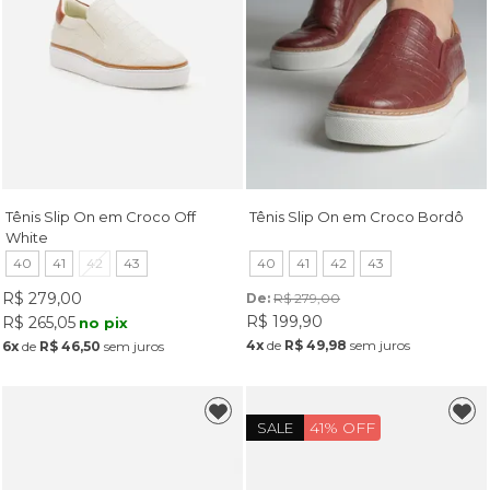
Tênis Slip On em Croco Off
Tênis Slip On em Croco Bordô
White
40
41
42
43
40
41
42
43
R$ 279,00
De: 
R$ 279,00
R$ 199,90
R$ 265,05
no pix
4x
de
R$ 49,98
sem juros
6x
de
R$ 46,50
sem juros
41% OFF
SALE