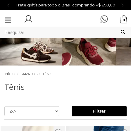
Frete grátis para todo o Brasil comprando R$ 899,00
Mudar
0
navegação
INÍCIO
SAPATOS
TÊNIS
Tênis
Filtrar