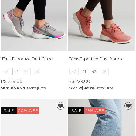
Tênis Esportivo Dust Cinza
Tênis Esportivo Dust Bordo
40
41
42
43
40
41
42
43
R$ 229,00
R$ 229,00
5x
de
R$ 45,80
sem juros
5x
de
R$ 45,80
sem juros
30% OFF
19% OFF
SALE
SALE