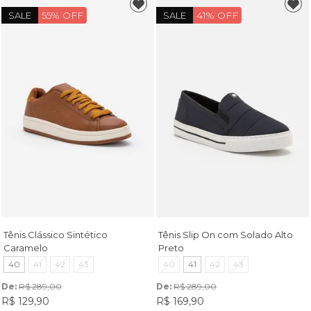
55% OFF
41% OFF
SALE
SALE
Tênis Clássico Sintético
Tênis Slip On com Solado Alto
Caramelo
Preto
40
41
42
43
40
41
42
43
De: 
R$ 289,00
De: 
R$ 289,00
R$ 129,90
R$ 169,90