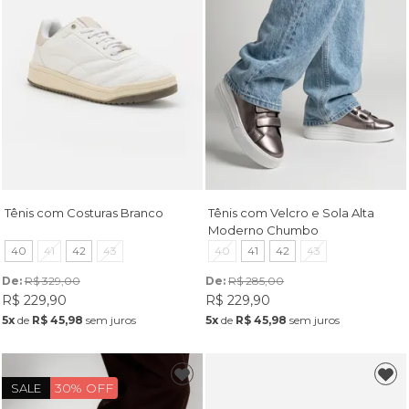
Tênis com Costuras Branco
Tênis com Velcro e Sola Alta
Moderno Chumbo
40
41
42
43
40
41
42
43
De: 
R$ 329,00
De: 
R$ 285,00
R$ 229,90
R$ 229,90
5x
de
R$ 45,98
sem juros
5x
de
R$ 45,98
sem juros
30% OFF
SALE