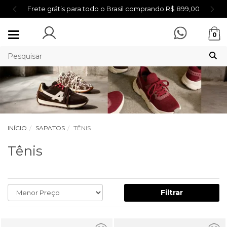
Frete grátis para todo o Brasil comprando R$ 899,00
Mudar
0
navegação
INÍCIO
SAPATOS
TÊNIS
Tênis
Filtrar