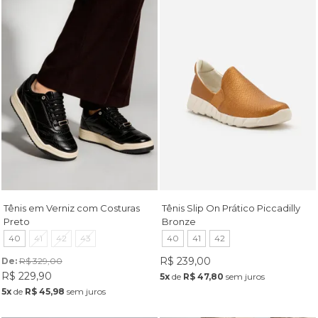
Tênis em Verniz com Costuras
Tênis Slip On Prático Piccadilly
Preto
Bronze
40
41
42
43
40
41
42
R$ 239,00
De: 
R$ 329,00
R$ 229,90
5x
de
R$ 47,80
sem juros
5x
de
R$ 45,98
sem juros