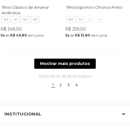
Tênis Clássico de Amarrar
Tênis Esportivo Chronos Preto
Amêndoa
40
41
42
43
40
41
42
43
R$ 249,00
R$ 259,00
5x
de
R$ 49,80
sem juros
5x
de
R$ 51,80
sem juros
Mostrar mais produtos
Exibindo
24
de 80 produtos
(current)
1
2
3
4
INSTITUCIONAL