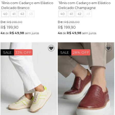
Tênis com Cadarço em Elástico
Tênis com Cadarço em Elástico
Delicado Branco
Delicado Champagne
40
41
42
43
40
41
42
43
De: 
R$ 265,00
De: 
R$ 265,00
R$ 199,90
R$ 199,90
4x
de
R$ 49,98
sem juros
4x
de
R$ 49,98
sem juros
33% OFF
28% OFF
SALE
SALE