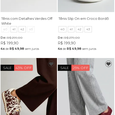
Tênis com Detalhes Verdes Off
Tênis Slip On em Croco Bordô
White
40
41
42
43
40
41
42
43
De: 
R$ 299,00
De: 
R$ 279,00
R$ 199,90
R$ 199,90
4x
de
R$ 49,98
sem juros
4x
de
R$ 49,98
sem juros
43% OFF
25% OFF
SALE
SALE