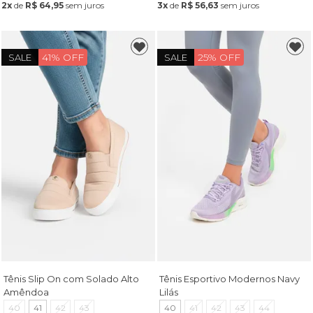
2x
de
R$ 64,95
sem juros
3x
de
R$ 56,63
sem juros
41% OFF
25% OFF
SALE
SALE
Tênis Slip On com Solado Alto
Tênis Esportivo Modernos Navy
Amêndoa
Lilás
40
41
42
43
40
41
42
43
44