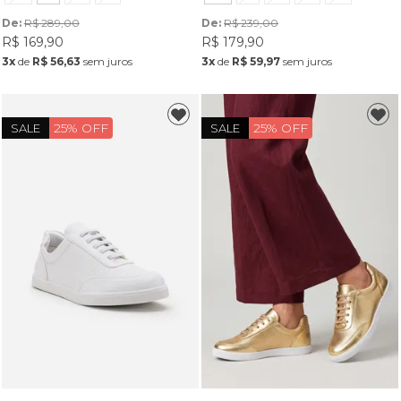
De: 
R$ 289,00
De: 
R$ 239,00
R$ 169,90
R$ 179,90
3x
de
R$ 56,63
sem juros
3x
de
R$ 59,97
sem juros
25% OFF
25% OFF
SALE
SALE