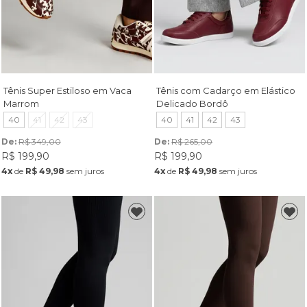
Tênis Super Estiloso em Vaca
Tênis com Cadarço em Elástico
Marrom
Delicado Bordô
40
41
42
43
40
41
42
43
De: 
R$ 349,00
De: 
R$ 265,00
R$ 199,90
R$ 199,90
4x
de
R$ 49,98
sem juros
4x
de
R$ 49,98
sem juros