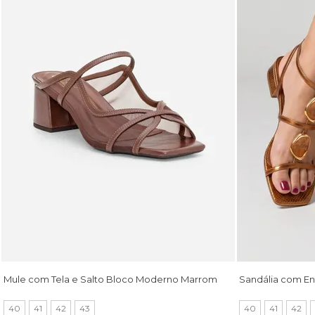
Mule com Tela e Salto Bloco Moderno Marrom
Sandália com En
40
41
42
43
40
41
42