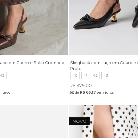
Laço em Couro e Salto Cromado
Slingback com Laço em Couro e
Preto
43
40
41
42
43
R$ 379,00
 juros
6x
de
R$ 63,17
sem juros
NOVO