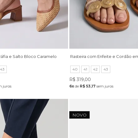
áfia e Salto Bloco Caramelo
Rasteira com Enfeite e Cordão e
43
40
41
42
43
R$ 319,00
 juros
6x
de
R$ 53,17
sem juros
NOVO