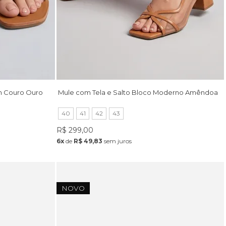
m Couro Ouro
Mule com Tela e Salto Bloco Moderno Amêndoa
40
41
42
43
R$ 299,00
6x
de
R$ 49,83
sem juros
NOVO