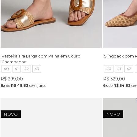
Rasteira Tira Larga com Palha em Couro
Slingback com R
Champagne
40
41
42
43
40
41
42
R$ 299,00
R$ 329,00
6x
de
R$ 49,83
sem juros
6x
de
R$ 54,83
sem
NOVO
NOVO