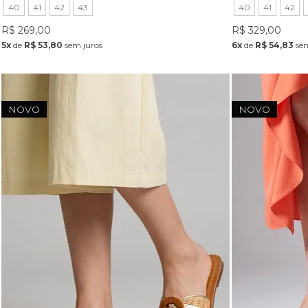
40
41
42
43
40
41
42
R$ 269,00
R$ 329,00
5x
de
R$ 53,80
sem juros
6x
de
R$ 54,83
sem
NOVO
NOVO