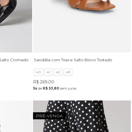
 Salto Cromado
Sandália com Tiras e Salto Bloco Tostado
40
41
42
43
R$ 269,00
5x
de
R$ 53,80
sem juros
PRÉ-VENDA