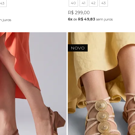
40
41
42
43
43
R$ 299,00
6x
de
R$ 49,83
sem juros
 juros
NOVO