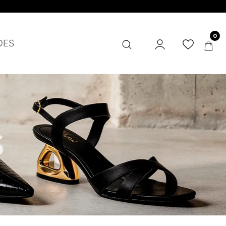
0
DES