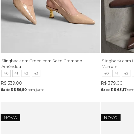
Slingback em Croco com Salto Cromado
Slingback com 
Amêndoa
Marrom
40
41
42
43
40
41
42
R$ 339,00
R$ 379,00
6x
de
R$ 56,50
sem juros
6x
de
R$ 63,17
sem
NOVO
NOVO