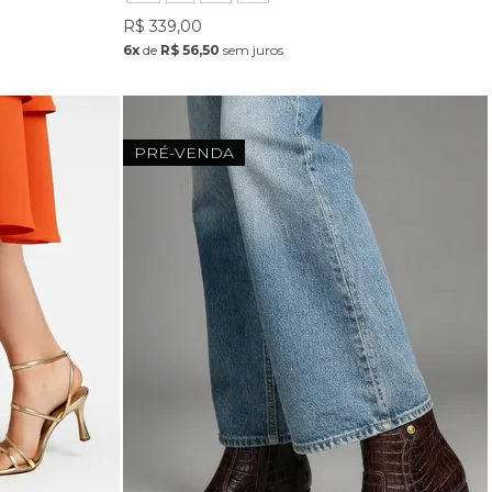
R$ 339,00
6x
de
R$ 56,50
sem juros
PRÉ-VENDA