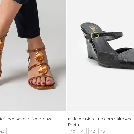
feites e Salto Baixo Bronze
Mule de Bico Fino com Salto An
Preta
43
40
41
42
43