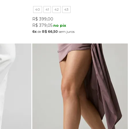
40
41
42
43
R$ 399,00
R$ 379,05
no pix
6x
de
R$ 66,50
sem juros