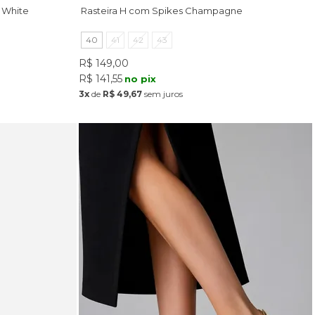
 White
Rasteira H com Spikes Champagne
40
41
42
43
R$ 149,00
R$ 141,55
no pix
3x
de
R$ 49,67
sem juros