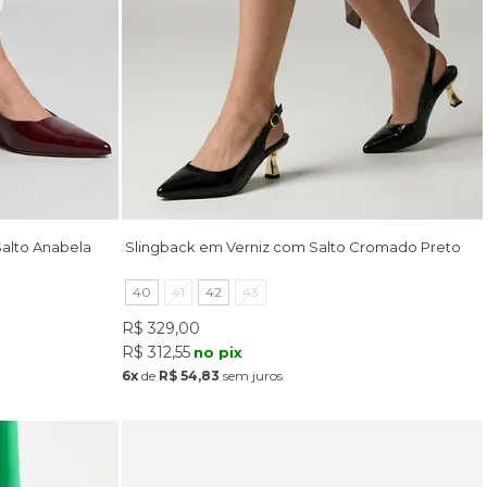
alto Anabela
Slingback em Verniz com Salto Cromado Preto
40
41
42
43
R$ 329,00
R$ 312,55
no pix
6x
de
R$ 54,83
sem juros