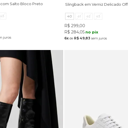
o com Salto Bloco Preto
Slingback em Verniz Delicado Off
43
40
41
42
43
R$ 299,00
R$ 284,05
no pix
m juros
6x
de
R$ 49,83
sem juros