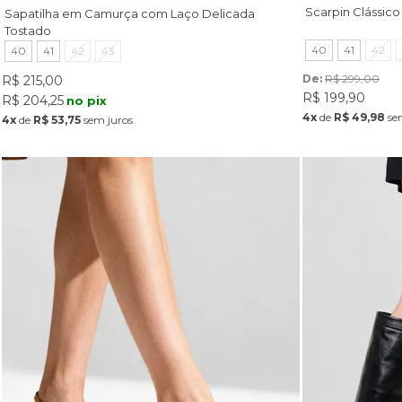
Scarpin Clássic
Sapatilha em Camurça com Laço Delicada
Tostado
40
41
42
40
41
42
43
De: 
R$ 299,00
R$ 215,00
R$ 199,90
R$ 204,25
no pix
4x
de
R$ 49,98
se
4x
de
R$ 53,75
sem juros