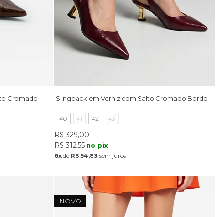
lto Cromado
Slingback em Verniz com Salto Cromado Bordo
40
41
42
43
R$ 329,00
R$ 312,55
no pix
6x
de
R$ 54,83
sem juros
NOVO