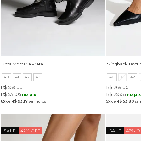
Bota Montaria Preta
Slingback Textu
40
41
42
43
40
41
42
R$ 559,00
R$ 269,00
R$ 531,05
R$ 255,55
no pix
no pi
6x
de
R$ 93,17
sem juros
5x
de
R$ 53,80
sem
SALE
42% OFF
SALE
42% O