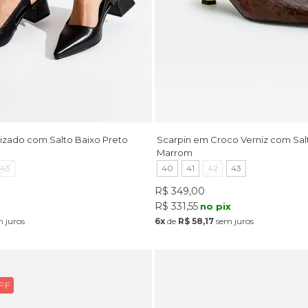
rizado com Salto Baixo Preto
Scarpin em Croco Verniz com Sa
Marrom
43
40
41
42
43
R$ 349,00
R$ 331,55
x
no pix
 juros
6x
de
R$ 58,17
sem juros
FF