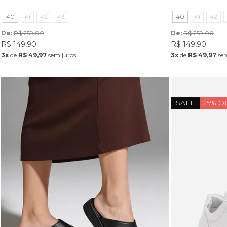
40
41
42
43
40
41
42
De: 
R$ 259,00
De: 
R$ 259,00
R$ 149,90
R$ 149,90
3x
de
R$ 49,97
sem juros
3x
de
R$ 49,97
sem
SALE
25% O