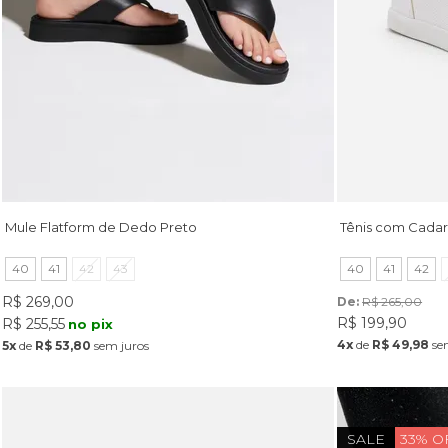
Mule Flatform de Dedo Preto
Tênis com Cadar
40
41
42
43
40
41
42
R$ 269,00
De: 
R$ 265,00
R$ 199,90
R$ 255,55
no pix
4x
de
R$ 49,98
se
5x
de
R$ 53,80
sem juros
SALE
33% O