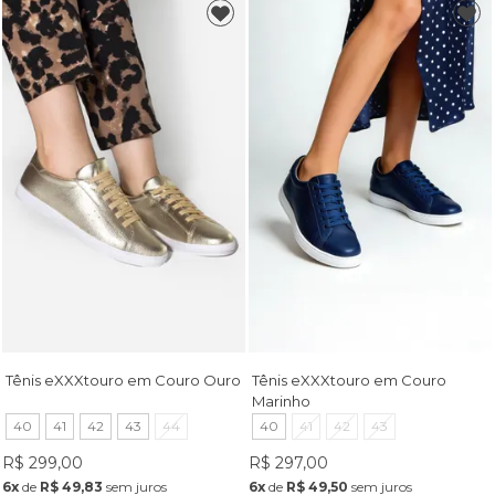
Tênis eXXXtouro em Couro Ouro
Tênis eXXXtouro em Couro
Marinho
40
41
42
43
44
40
41
42
43
R$ 299,00
R$ 297,00
6x
de
R$ 49,83
sem juros
6x
de
R$ 49,50
sem juros