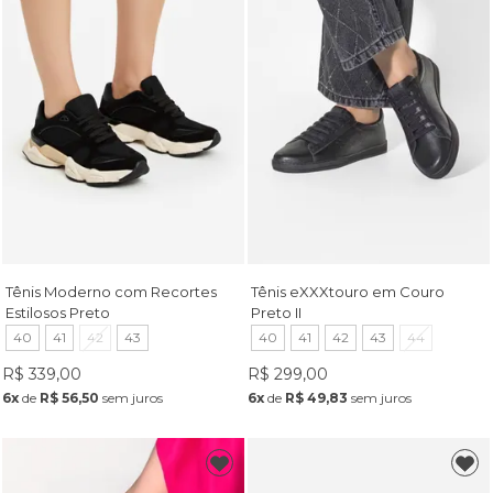
Tênis Moderno com Recortes
Tênis eXXXtouro em Couro
Estilosos Preto
Preto II
40
41
42
43
40
41
42
43
44
R$ 339,00
R$ 299,00
6x
de
R$ 56,50
sem juros
6x
de
R$ 49,83
sem juros