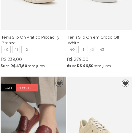
Tênis Slip On Prático Piccadilly
Tênis Slip On em Croco Off
Bronze
White
40
41
42
40
41
42
43
R$ 239,00
R$ 279,00
5x
de
R$ 47,80
sem juros
6x
de
R$ 46,50
sem juros
28% OFF
SALE