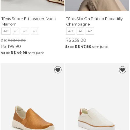
Tênis Super Estiloso em Vaca
Tênis Slip On Prático Piccadilly
Marrom
Champagne
40
41
42
43
40
41
42
R$ 239,00
De: 
R$ 349,00
R$ 199,90
5x
de
R$ 47,80
sem juros
4x
de
R$ 49,98
sem juros