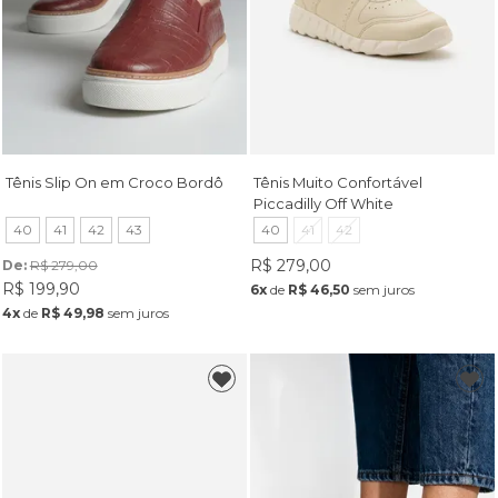
Tênis Slip On em Croco Bordô
Tênis Muito Confortável
Piccadilly Off White
40
41
42
43
40
41
42
R$ 279,00
De: 
R$ 279,00
R$ 199,90
6x
de
R$ 46,50
sem juros
4x
de
R$ 49,98
sem juros