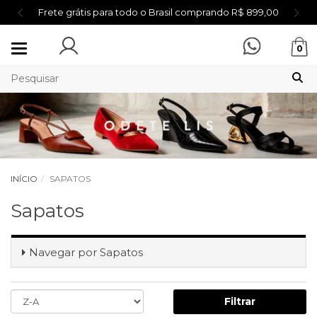
Frete grátis para todo o Brasil comprando R$ 899,00
Mudar
0
navegação
INÍCIO
SAPATOS
Sapatos
Navegar por
Sapatos
Filtrar