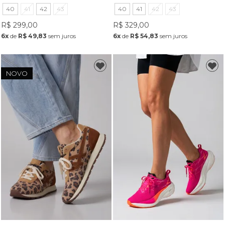
40
41
42
43
40
41
42
43
R$ 299,00
R$ 329,00
6x
de
R$ 49,83
sem juros
6x
de
R$ 54,83
sem juros
NOVO