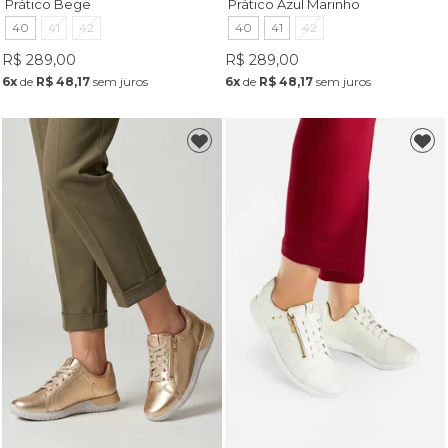
Prático Bege
Prático Azul Marinho
40
41
42
40
41
42
R$ 289,00
R$ 289,00
6x
de
R$ 48,17
sem juros
6x
de
R$ 48,17
sem juros