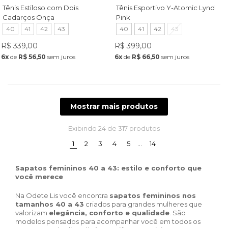
Tênis Estiloso com Dois
Tênis Esportivo Y-Atomic Lynd
Cadarços Onça
Pink
40
41
42
43
40
41
42
43
R$ 339,00
R$ 399,00
6x
de
R$ 56,50
sem juros
6x
de
R$ 66,50
sem juros
Mostrar mais produtos
Exibindo
24
de 317 produtos
(current)
1
2
3
4
5
…
14
Sapatos femininos 40 a 43: estilo e conforto que
você merece
Na Odete Lis você encontra
sapatos femininos nos
tamanhos 40 a 43
criados para grandes mulheres que
valorizam
elegância, conforto e qualidade
. São
modelos pensados para acompanhar você em todos os