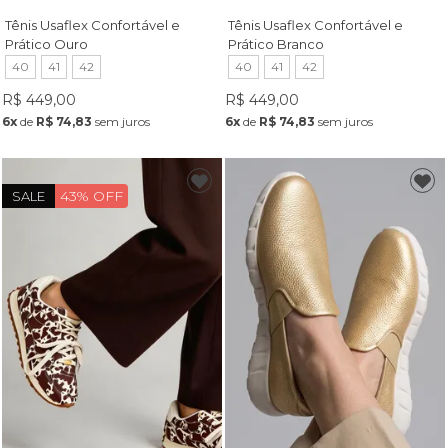
Tênis Usaflex Confortável e
Tênis Usaflex Confortável e
Prático Ouro
Prático Branco
40
41
42
40
41
42
R$ 449,00
R$ 449,00
6x
de
R$ 74,83
sem juros
6x
de
R$ 74,83
sem juros
43% OFF
SALE