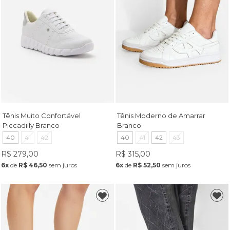
Tênis Muito Confortável
Tênis Moderno de Amarrar
Piccadilly Branco
Branco
40
41
42
40
41
42
43
R$ 279,00
R$ 315,00
6x
de
R$ 46,50
sem juros
6x
de
R$ 52,50
sem juros