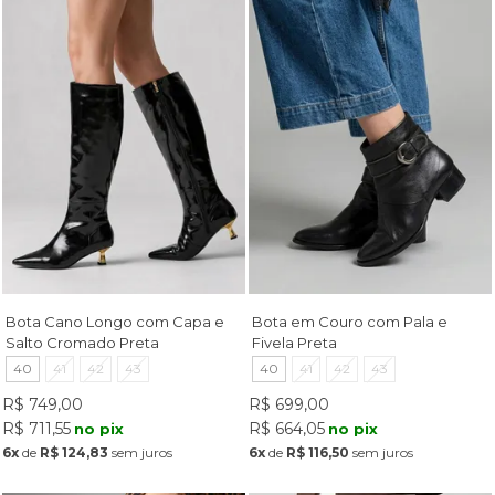
Bota Cano Longo com Capa e
Bota em Couro com Pala e
Salto Cromado Preta
Fivela Preta
40
41
42
43
40
41
42
43
R$ 749,00
R$ 699,00
R$ 711,55
R$ 664,05
no pix
no pix
6x
de
R$ 124,83
sem juros
6x
de
R$ 116,50
sem juros