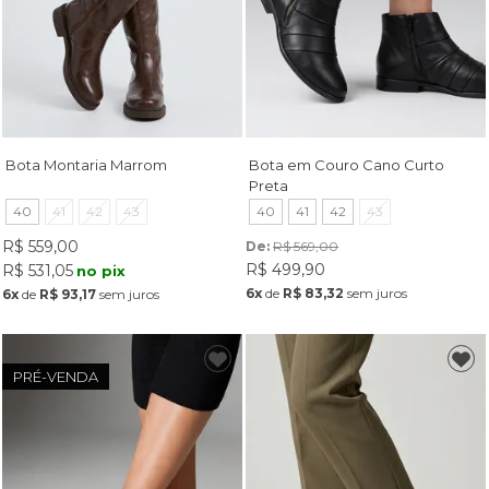
Bota Montaria Marrom
Bota em Couro Cano Curto
Preta
40
41
42
43
40
41
42
43
R$ 559,00
De: 
R$ 569,00
R$ 499,90
R$ 531,05
no pix
6x
de
R$ 83,32
sem juros
6x
de
R$ 93,17
sem juros
PRÉ-VENDA