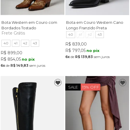
Bota Western em Couro com
Bota em Couro Western Cano
Bordados Tostado
Longo Franzido Preta
Frete Grátis
40
41
42
43
40
41
42
43
R$ 839,00
R$ 797,05
no pix
R$ 899,00
6x
de
R$ 139,83
sem juros
R$ 854,05
no pix
6x
de
R$ 149,83
sem juros
15% OFF
SALE