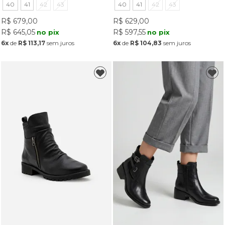
40
41
42
43
40
41
42
43
R$ 679,00
R$ 629,00
R$ 645,05
R$ 597,55
no pix
no pix
6x
de
R$ 113,17
sem juros
6x
de
R$ 104,83
sem juros