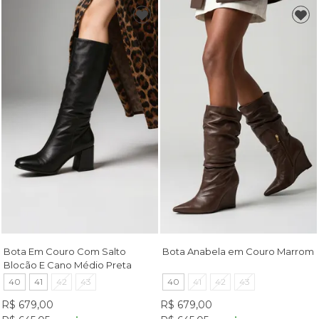
Bota Em Couro Com Salto
Bota Anabela em Couro Marrom
Blocão E Cano Médio Preta
40
41
42
43
40
41
42
43
R$ 679,00
R$ 679,00