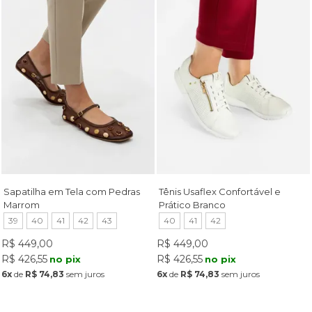
Sapatilha em Tela com Pedras
Tênis Usaflex Confortável e
Marrom
Prático Branco
39
40
41
42
43
40
41
42
R$ 449,00
R$ 449,00
R$ 426,55
R$ 426,55
no pix
no pix
6x
de
R$ 74,83
sem juros
6x
de
R$ 74,83
sem juros