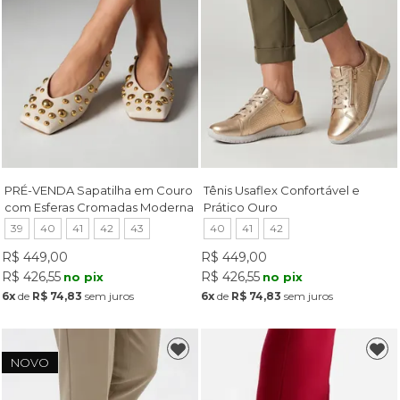
PRÉ-VENDA Sapatilha em Couro
Tênis Usaflex Confortável e
com Esferas Cromadas Moderna
Prático Ouro
Off White
39
40
41
42
43
40
41
42
R$ 449,00
R$ 449,00
R$ 426,55
R$ 426,55
no pix
no pix
6x
de
R$ 74,83
sem juros
6x
de
R$ 74,83
sem juros
NOVO