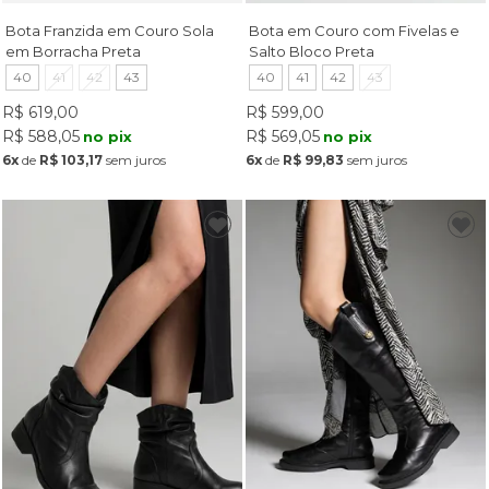
Bota Franzida em Couro Sola
Bota em Couro com Fivelas e
em Borracha Preta
Salto Bloco Preta
40
41
42
43
40
41
42
43
R$ 619,00
R$ 599,00
R$ 588,05
R$ 569,05
no pix
no pix
6x
de
R$ 103,17
sem juros
6x
de
R$ 99,83
sem juros