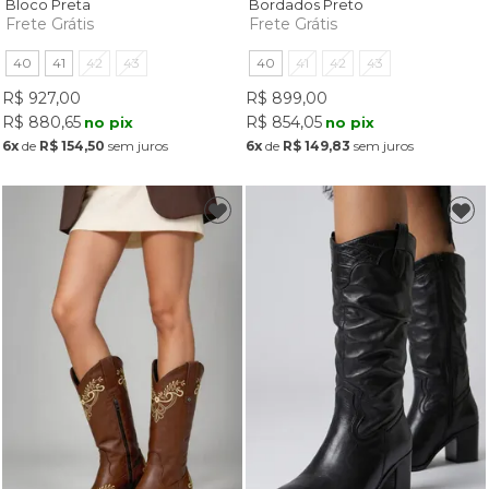
Bloco Preta
Bordados Preto
Frete Grátis
Frete Grátis
40
41
42
43
40
41
42
43
R$ 927,00
R$ 899,00
R$ 880,65
R$ 854,05
no pix
no pix
6x
de
R$ 154,50
sem juros
6x
de
R$ 149,83
sem juros