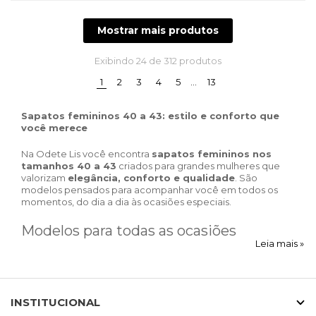
Mostrar mais produtos
Exibindo
24
de 312 produtos
(current)
1
2
3
4
5
…
13
Sapatos femininos 40 a 43: estilo e conforto que
você merece
Na Odete Lis você encontra
sapatos femininos nos
tamanhos 40 a 43
criados para grandes mulheres que
valorizam
elegância, conforto e qualidade
. São
modelos pensados para acompanhar você em todos os
momentos, do dia a dia às ocasiões especiais.
Modelos para todas as ocasiões
Leia mais »
Nossa coleção reúne sapatos versáteis para diferentes
estilos de vida. Para o trabalho, você encontra
scarpins
e
mocassins femininos em numeração especial
, que
INSTITUCIONAL
garantem sofisticação com conforto. Para o lazer, temos
tênis femininos 40 a 43
e
sandálias modernas
, ideais