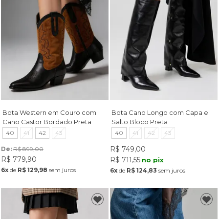
Bota Western em Couro com
Bota Cano Longo com Capa e
Cano Castor Bordado Preta
Salto Bloco Preta
40
41
42
43
40
41
42
43
R$ 749,00
De: 
R$ 899,00
R$ 779,90
R$ 711,55
no pix
6x
de
R$ 129,98
sem juros
6x
de
R$ 124,83
sem juros