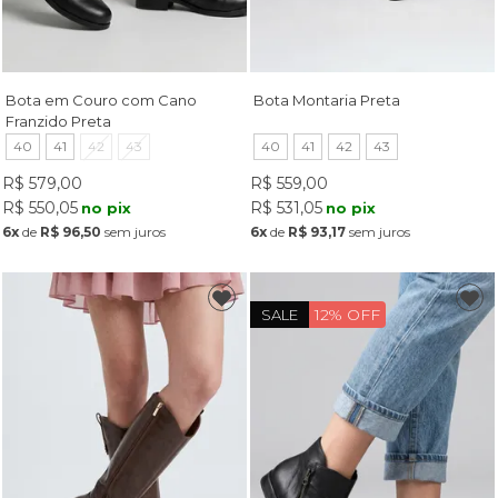
Bota em Couro com Cano
Bota Montaria Preta
Franzido Preta
40
41
42
43
40
41
42
43
R$ 579,00
R$ 559,00
R$ 550,05
R$ 531,05
no pix
no pix
6x
de
R$ 96,50
sem juros
6x
de
R$ 93,17
sem juros
12% OFF
SALE