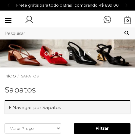
Frete grátis para todo o Brasil comprando R$ 899,00
Mudar
0
navegação
INÍCIO
SAPATOS
Sapatos
Navegar por
Sapatos
Filtrar