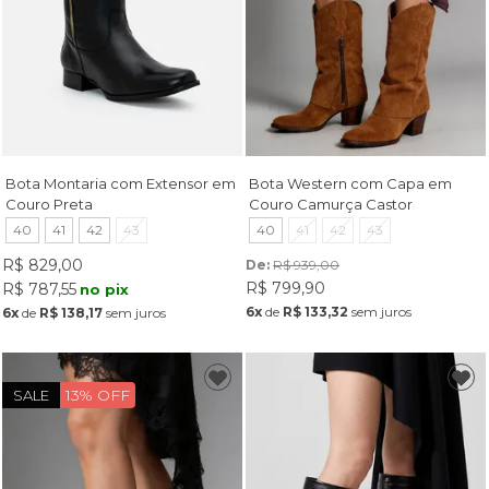
Bota Montaria com Extensor em
Bota Western com Capa em
Couro Preta
Couro Camurça Castor
40
41
42
43
40
41
42
43
R$ 829,00
De: 
R$ 939,00
R$ 799,90
R$ 787,55
no pix
6x
de
R$ 133,32
sem juros
6x
de
R$ 138,17
sem juros
13% OFF
SALE