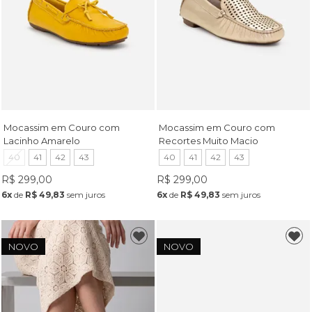
Mocassim em Couro com
Mocassim em Couro com
Lacinho Amarelo
Recortes Muito Macio
Champagne
40
41
42
43
40
41
42
43
R$ 299,00
R$ 299,00
6x
de
R$ 49,83
sem juros
6x
de
R$ 49,83
sem juros
NOVO
NOVO