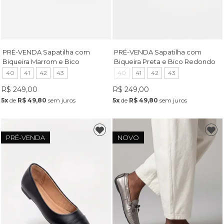
PRÉ-VENDA Sapatilha com
PRÉ-VENDA Sapatilha com
Biqueira Marrom e Bico
Biqueira Preta e Bico Redondo
Redondo Café
Amêndoa
40
41
42
43
40
41
42
43
R$ 249,00
R$ 249,00
5x
de
R$ 49,80
sem juros
5x
de
R$ 49,80
sem juros
PRÉ-VENDA
NOVO