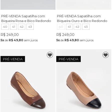
PRÉ-VENDA Sapatilha com
PRÉ-VENDA Sapatilha com
Biqueira Rosa e Bico Redondo
Biqueira Ouro e Bico Redondo
Vermelha
Tostado
40
41
42
43
40
41
42
43
R$ 249,00
R$ 249,00
5x
de
R$ 49,80
sem juros
5x
de
R$ 49,80
sem juros
PRÉ-VENDA
PRÉ-VENDA