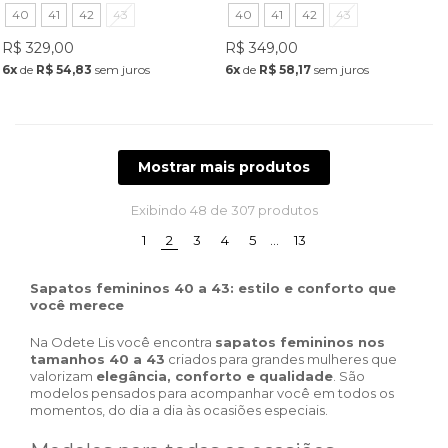
Ouro Light
40
41
42
43
40
41
42
43
R$ 329,00
R$ 349,00
6x
de
R$ 54,83
sem juros
6x
de
R$ 58,17
sem juros
Mostrar mais produtos
Exibindo
48
de 307 produtos
(current)
1
2
3
4
5
…
13
Sapatos femininos 40 a 43: estilo e conforto que
você merece
Na Odete Lis você encontra
sapatos femininos nos
tamanhos 40 a 43
criados para grandes mulheres que
valorizam
elegância, conforto e qualidade
. São
modelos pensados para acompanhar você em todos os
momentos, do dia a dia às ocasiões especiais.