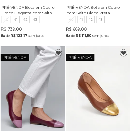
PRÉ-VENDA Bota em Couro
PRÉ-VENDA Bota em Couro
Croco Elegante com Salto
com Salto Bloco Preta
Bloco Café
40
41
42
43
40
41
42
43
R$ 739,00
R$ 669,00
6x
de
R$ 123,17
sem juros
6x
de
R$ 111,50
sem juros
PRÉ-VENDA
PRÉ-VENDA