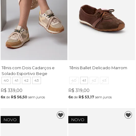
Tênis com Dois Cadarços e
Tênis Ballet Delicado Marrom
Solado Esportivo Bege
40
41
42
43
40
41
42
43
R$ 339,00
R$ 319,00
6x
de
R$ 56,50
sem juros
6x
de
R$ 53,17
sem juros
NOVO
NOVO