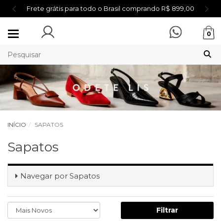
Frete grátis para todo o Brasil comprando R$ 899,00
Mudar
0
navegação
INÍCIO
SAPATOS
Sapatos
Navegar por
Sapatos
Filtrar