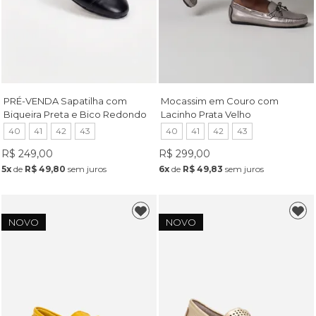
PRÉ-VENDA Sapatilha com
Mocassim em Couro com
Biqueira Preta e Bico Redondo
Lacinho Prata Velho
Preta
40
41
42
43
40
41
42
43
R$ 249,00
R$ 299,00
5x
de
R$ 49,80
sem juros
6x
de
R$ 49,83
sem juros
NOVO
NOVO