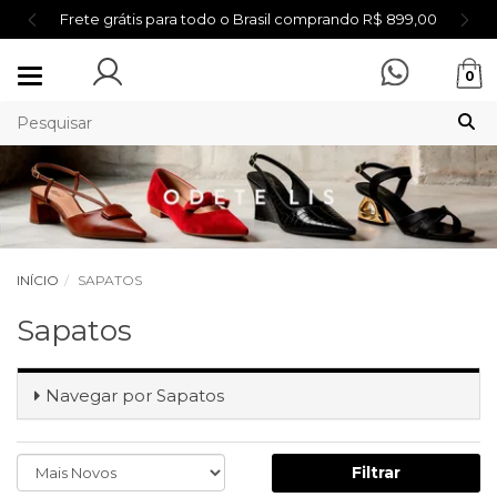
Frete grátis para todo o Brasil comprando R$ 899,00
Mudar
0
navegação
INÍCIO
SAPATOS
Sapatos
Navegar por
Sapatos
Filtrar