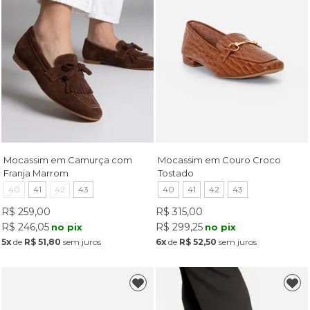
Mocassim em Camurça com
Mocassim em Couro Croco
Franja Marrom
Tostado
40
41
42
43
40
41
42
43
R$ 259,00
R$ 315,00
R$ 246,05
R$ 299,25
no pix
no pix
5x
de
R$ 51,80
sem juros
6x
de
R$ 52,50
sem juros