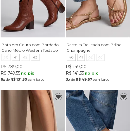
Bota em Couro com Bordado
Rasteira Delicada com Brilho
Cano Médio Western Tostado
Champagne
40
41
42
43
40
41
42
43
R$ 789,00
R$ 149,00
R$ 749,55
R$ 141,55
no pix
no pix
6x
de
R$ 131,50
sem juros
3x
de
R$ 49,67
sem juros