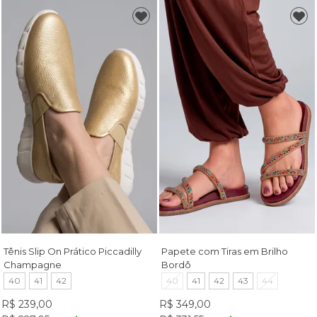
Tênis Slip On Prático Piccadilly
Papete com Tiras em Brilho
Champagne
Bordô
40
41
42
40
41
42
43
44
R$ 239,00
R$ 349,00