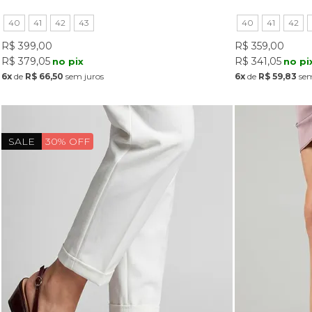
40
41
42
43
40
41
42
R$ 399,00
R$ 359,00
R$ 379,05
R$ 341,05
no pix
no pi
6x
de
R$ 66,50
sem juros
6x
de
R$ 59,83
sem
SALE
30% OFF