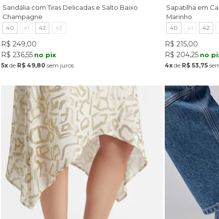
Sandália com Tiras Delicadas e Salto Baixo
Sapatilha em C
Champagne
Marinho
40
41
42
43
40
41
42
R$ 249,00
R$ 215,00
R$ 236,55
R$ 204,25
no pix
no pi
5x
de
R$ 49,80
sem juros
4x
de
R$ 53,75
sem