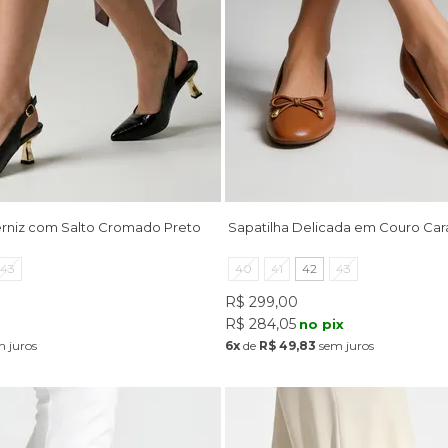
rniz com Salto Cromado Preto
Sapatilha Delicada em Couro Ca
43
40
41
42
43
R$ 299,00
R$ 284,05
x
no pix
 juros
6x
de
R$ 49,83
sem juros