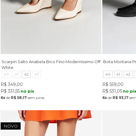
Scarpin Salto Anabela Bico Fino Moderníssimo Off
Bota Montaria P
White
40
41
42
43
40
41
42
R$ 349,00
R$ 559,00
R$ 331,55
R$ 531,05
no pix
no pi
6x
de
R$ 58,17
sem juros
6x
de
R$ 93,17
sem
NOVO