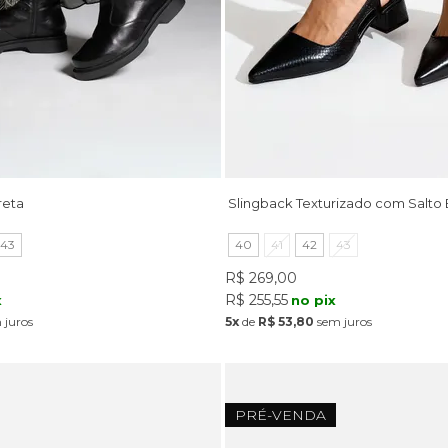
reta
Slingback Texturizado com Salto 
43
40
41
42
43
R$ 269,00
R$ 255,55
x
no pix
 juros
5x
de
R$ 53,80
sem juros
PRÉ-VENDA