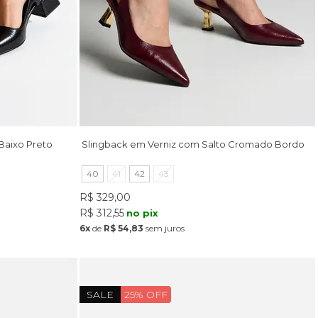
Baixo Preto
Slingback em Verniz com Salto Cromado Bordo
40
41
42
43
R$ 329,00
R$ 312,55
no pix
6x
de
R$ 54,83
sem juros
SALE
25% OFF