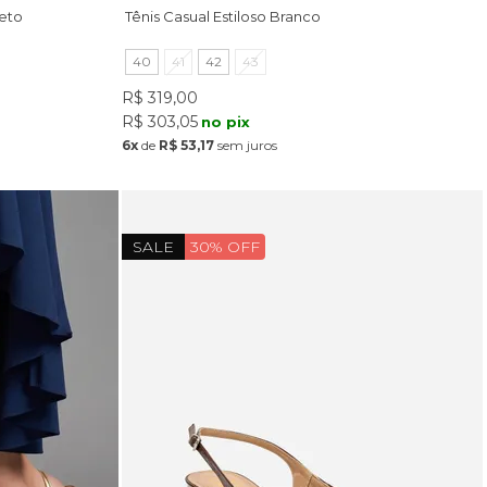
reto
Tênis Casual Estiloso Branco
40
41
42
43
R$ 319,00
R$ 303,05
no pix
6x
de
R$ 53,17
sem juros
SALE
30% OFF