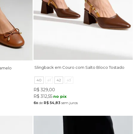
Slingback em Couro com Salto Bloco Tostado
ramelo
40
41
42
43
R$ 329,00
R$ 312,55
no pix
6x
de
R$ 54,83
sem juros