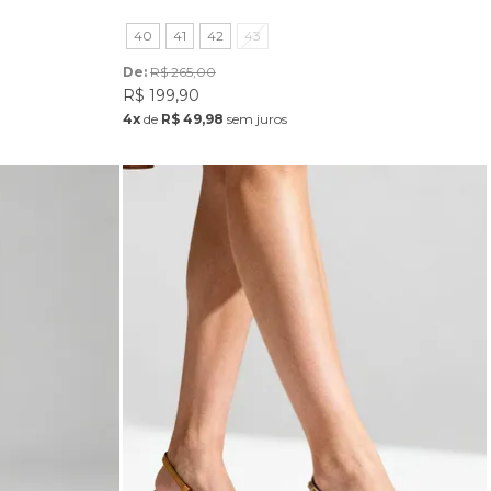
40
41
42
43
De: 
R$ 265,00
R$ 199,90
4x
de
R$ 49,98
sem juros