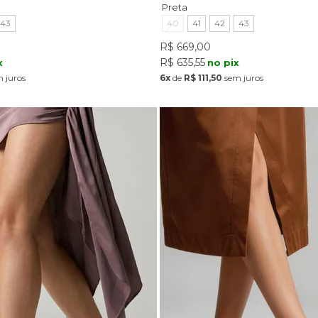
Preta
43
40
41
42
43
R$ 669,00
R$ 635,55
x
no pix
 juros
6x
de
R$ 111,50
sem juros