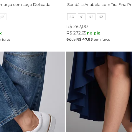
amurça com Laço Delicada
Sandália Anabela com Tira Fina P
43
40
41
42
43
R$ 287,00
R$ 272,65
x
no pix
 juros
6x
de
R$ 47,83
sem juros