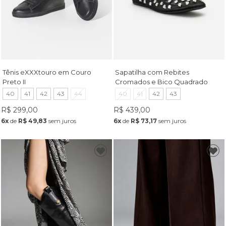
Tênis eXXXtouro em Couro
Sapatilha com Rebites
Preto II
Cromados e Bico Quadrado
Preta
40
41
42
43
44
40
41
42
43
R$ 299,00
R$ 439,00
6x
de
R$ 49,83
sem juros
6x
de
R$ 73,17
sem juros