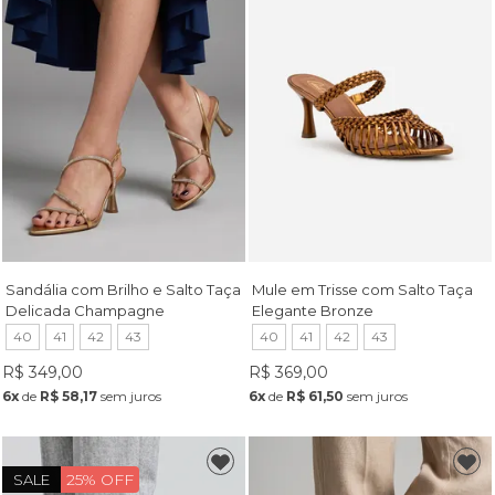
Sandália com Brilho e Salto Taça
Mule em Trisse com Salto Taça
Delicada Champagne
Elegante Bronze
40
41
42
43
40
41
42
43
R$ 349,00
R$ 369,00
6x
de
R$ 58,17
sem juros
6x
de
R$ 61,50
sem juros
25% OFF
SALE