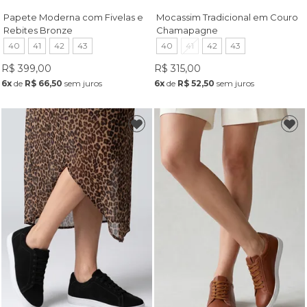
Papete Moderna com Fivelas e
Mocassim Tradicional em Couro
Rebites Bronze
Chamapagne
40
41
42
43
40
41
42
43
R$ 399,00
R$ 315,00
6x
de
R$ 66,50
sem juros
6x
de
R$ 52,50
sem juros