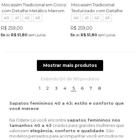
Mocassim Tradicional em Croco
Mocassim Tradicional
com Detalhe Metálico Marrom
Texturizado com Detalhe
Metálico Ouro
40
41
42
43
40
41
42
43
R$ 259,00
R$ 259,00
5x
de
R$ 51,80
sem juros
5x
de
R$ 51,80
sem juros
Mostrar mais produtos
Exibindo
120
de 185 produtos
(current)
1
2
3
4
5
6
7
8
Sapatos femininos 40 a 43: estilo e conforto que
você merece
Na Odete Lis você encontra
sapatos femininos nos
tamanhos 40 a 43
criados para grandes mulheres que
valorizam
elegância, conforto e qualidade
. São
modelos pensados para acompanhar você em todos os