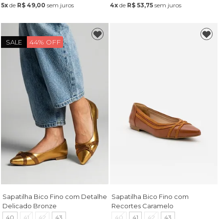
5x
de
R$ 49,00
sem juros
4x
de
R$ 53,75
sem juros
44% OFF
SALE
Sapatilha Bico Fino com Detalhe
Sapatilha Bico Fino com
Delicado Bronze
Recortes Caramelo
40
41
42
43
40
41
42
43