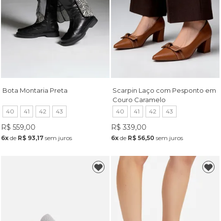
Bota Montaria Preta
Scarpin Laço com Pesponto em
Couro Caramelo
40
41
42
43
40
41
42
43
R$ 559,00
R$ 339,00
6x
de
R$ 93,17
sem juros
6x
de
R$ 56,50
sem juros