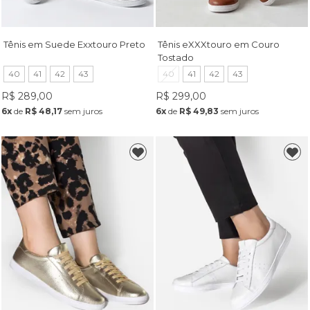
Tênis em Suede Exxtouro Preto
Tênis eXXXtouro em Couro
Tostado
40
41
42
43
40
41
42
43
R$ 289,00
R$ 299,00
6x
de
R$ 48,17
sem juros
6x
de
R$ 49,83
sem juros