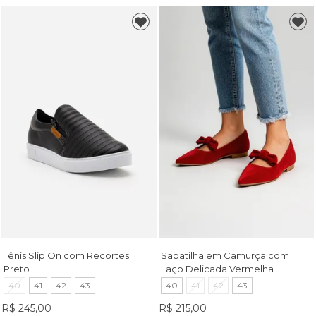
Tênis Slip On com Recortes
Sapatilha em Camurça com
Preto
Laço Delicada Vermelha
40
41
42
43
40
41
42
43
R$ 245,00
R$ 215,00