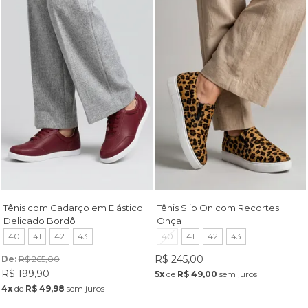
Tênis com Cadarço em Elástico
Tênis Slip On com Recortes
Delicado Bordô
Onça
40
41
42
43
40
41
42
43
R$ 245,00
De: 
R$ 265,00
R$ 199,90
5x
de
R$ 49,00
sem juros
4x
de
R$ 49,98
sem juros