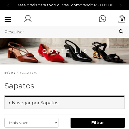
Frete grátis para todo o Brasil comprando R$ 899,00
Mudar
0
navegação
INÍCIO
SAPATOS
Sapatos
Navegar por
Sapatos
Filtrar