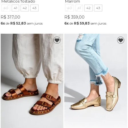
Metálicos Tostado
Marrom
40
41
42
43
40
41
42
43
R$ 317,00
R$ 359,00
6x
de
R$ 52,83
sem juros
6x
de
R$ 59,83
sem juros