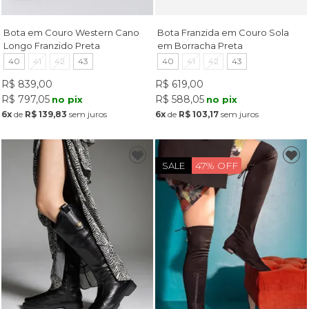
Bota em Couro Western Cano
Bota Franzida em Couro Sola
Longo Franzido Preta
em Borracha Preta
40
41
42
43
40
41
42
43
R$ 839,00
R$ 619,00
R$ 797,05
R$ 588,05
no pix
no pix
6x
de
R$ 139,83
sem juros
6x
de
R$ 103,17
sem juros
47% OFF
SALE