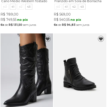
Cano Médio Western Tostado
Franzido em Sola de Borracha
Preto
40
41
42
43
40
41
42
43
R$ 789,00
R$ 569,00
R$ 749,55
R$ 540,55
no pix
no pix
6x
de
R$ 131,50
sem juros
6x
de
R$ 94,83
sem juros