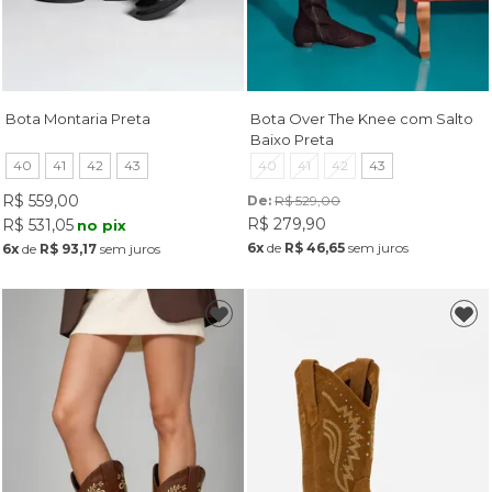
Bota Montaria Preta
Bota Over The Knee com Salto
Baixo Preta
40
41
42
43
40
41
42
43
R$ 559,00
De: 
R$ 529,00
R$ 279,90
R$ 531,05
no pix
6x
de
R$ 46,65
sem juros
6x
de
R$ 93,17
sem juros