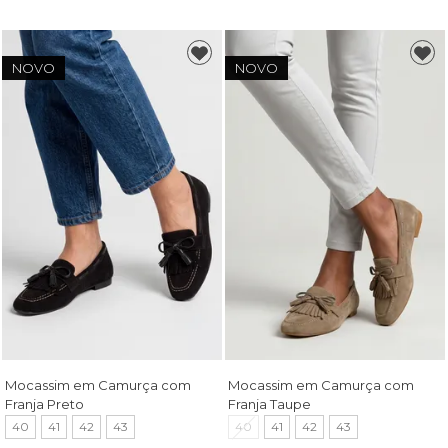
NOVO
NOVO
Mocassim em Camurça com
Mocassim em Camurça com
Franja Preto
Franja Taupe
40
41
42
43
40
41
42
43