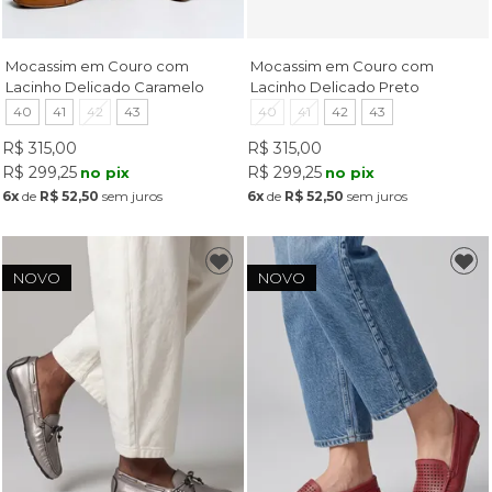
Mocassim em Couro com
Mocassim em Couro com
Lacinho Delicado Caramelo
Lacinho Delicado Preto
40
41
42
43
40
41
42
43
R$ 315,00
R$ 315,00
R$ 299,25
R$ 299,25
no pix
no pix
6x
de
R$ 52,50
sem juros
6x
de
R$ 52,50
sem juros
NOVO
NOVO