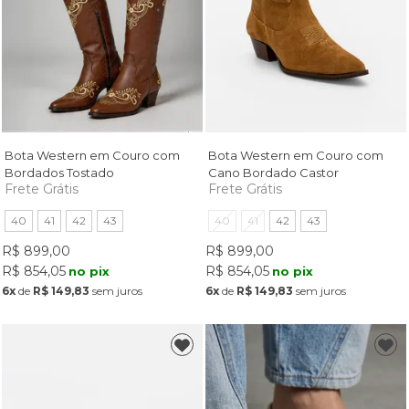
Bota Western em Couro com
Bota Western em Couro com
Bordados Tostado
Cano Bordado Castor
Frete Grátis
Frete Grátis
40
41
42
43
40
41
42
43
R$ 899,00
R$ 899,00
R$ 854,05
R$ 854,05
no pix
no pix
6x
de
R$ 149,83
sem juros
6x
de
R$ 149,83
sem juros