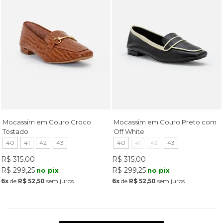
Mocassim em Couro Croco
Mocassim em Couro Preto com
Tostado
Off White
40
41
42
43
40
41
42
43
R$ 315,00
R$ 315,00
R$ 299,25
R$ 299,25
no pix
no pix
6x
de
R$ 52,50
sem juros
6x
de
R$ 52,50
sem juros