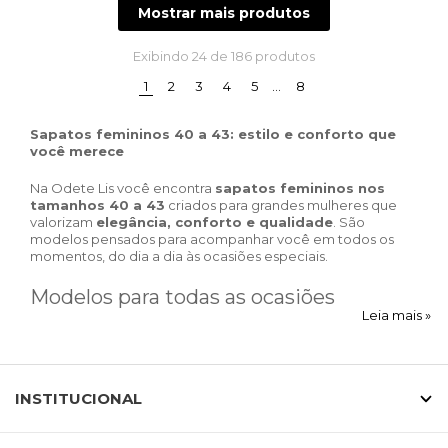
Mostrar mais produtos
Exibindo
24
de 186 produtos
(current)
1
2
3
4
5
…
8
Sapatos femininos 40 a 43: estilo e conforto que
você merece
Na Odete Lis você encontra
sapatos femininos nos
tamanhos 40 a 43
criados para grandes mulheres que
valorizam
elegância, conforto e qualidade
. São
modelos pensados para acompanhar você em todos os
momentos, do dia a dia às ocasiões especiais.
Modelos para todas as ocasiões
Leia mais »
Nossa coleção reúne sapatos versáteis para diferentes
estilos de vida. Para o trabalho, você encontra
scarpins
e
mocassins femininos em numeração especial
, que
INSTITUCIONAL
garantem sofisticação com conforto. Para o lazer, temos
tênis femininos 40 a 43
e
sandálias modernas
, ideais
para acompanhar sua rotina.