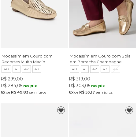
Mocassim em Couro com
Mocassim em Couro com Sola
Recortes Muito Macio
em Borracha Champagne
Champagne
40
41
42
43
40
41
42
43
44
R$ 299,00
R$ 319,00
R$ 284,05
R$ 303,05
no pix
no pix
6x
de
R$ 49,83
sem juros
6x
de
R$ 53,17
sem juros