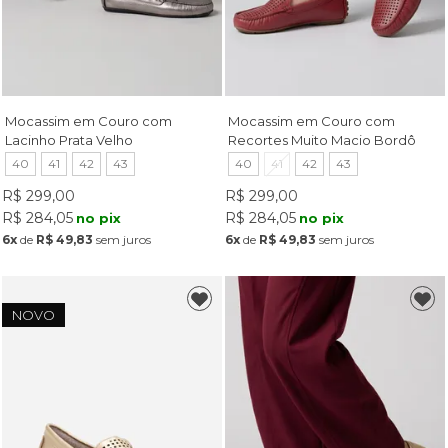
Mocassim em Couro com
Mocassim em Couro com
Lacinho Prata Velho
Recortes Muito Macio Bordô
40
41
42
43
40
41
42
43
R$ 299,00
R$ 299,00
R$ 284,05
R$ 284,05
no pix
no pix
6x
de
R$ 49,83
sem juros
6x
de
R$ 49,83
sem juros
NOVO