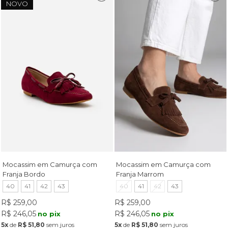
NOVO
Mocassim em Camurça com
Mocassim em Camurça com
Franja Bordo
Franja Marrom
40
41
42
43
40
41
42
43
R$ 259,00
R$ 259,00
R$ 246,05
R$ 246,05
no pix
no pix
5x
de
R$ 51,80
sem juros
5x
de
R$ 51,80
sem juros