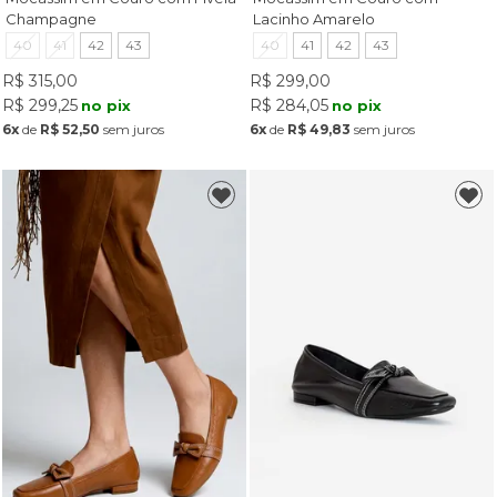
Champagne
Lacinho Amarelo
40
41
42
43
40
41
42
43
R$ 315,00
R$ 299,00
R$ 299,25
R$ 284,05
no pix
no pix
6x
de
R$ 52,50
sem juros
6x
de
R$ 49,83
sem juros