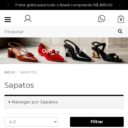
Frete grátis para todo o Brasil comprando R$ 899,00
Mudar
0
navegação
INÍCIO
SAPATOS
Sapatos
Navegar por
Sapatos
Filtrar