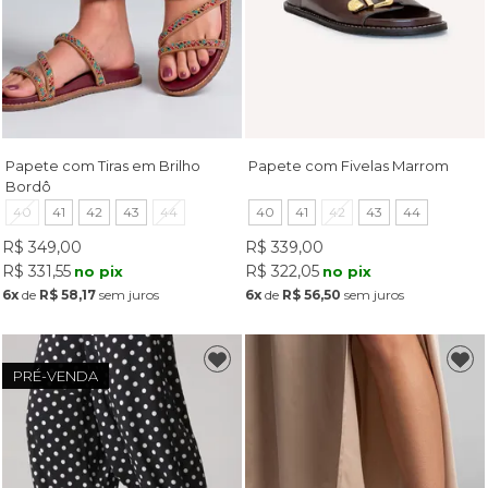
Papete com Tiras em Brilho
Papete com Fivelas Marrom
Bordô
40
41
42
43
44
40
41
42
43
44
R$ 349,00
R$ 339,00
R$ 331,55
R$ 322,05
no pix
no pix
6x
de
R$ 58,17
sem juros
6x
de
R$ 56,50
sem juros
PRÉ-VENDA