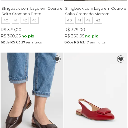
Slingback com Laço em Couro e
Slingback com Laço em Couro e
Salto Cromado Preto
Salto Cromado Marrom
40
41
42
43
40
41
42
43
R$ 379,00
R$ 379,00
R$ 360,05
R$ 360,05
no pix
no pix
6x
de
R$ 63,17
sem juros
6x
de
R$ 63,17
sem juros