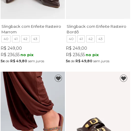
Slingback com Enfeite Rasteiro
Slingback com Enfeite Rasteiro
Marrom
Bordô
40
41
42
43
40
41
42
43
R$ 249,00
R$ 249,00
R$ 236,55
R$ 236,55
no pix
no pix
5x
de
R$ 49,80
sem juros
5x
de
R$ 49,80
sem juros