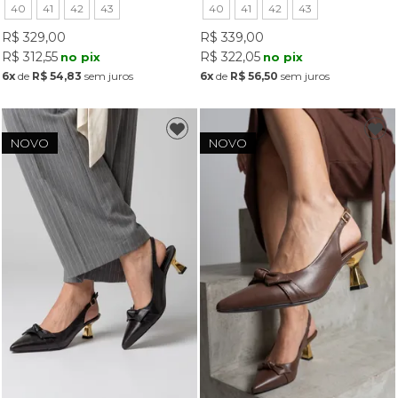
40
41
42
43
40
41
42
43
R$ 329,00
R$ 339,00
R$ 312,55
R$ 322,05
no pix
no pix
6x
de
R$ 54,83
sem juros
6x
de
R$ 56,50
sem juros
NOVO
NOVO