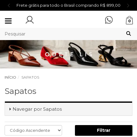
Frete grátis para todo o Brasil comprando R$ 899,00
Mudar
0
navegação
INÍCIO
SAPATOS
Sapatos
Navegar por
Sapatos
Filtrar