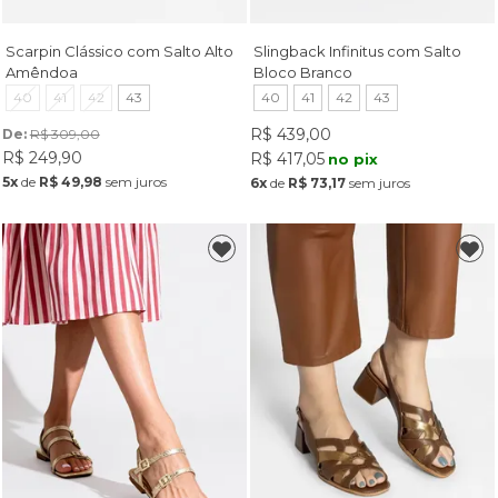
Scarpin Clássico com Salto Alto
Slingback Infinitus com Salto
Amêndoa
Bloco Branco
40
41
42
43
40
41
42
43
R$ 439,00
De: 
R$ 309,00
R$ 249,90
R$ 417,05
no pix
5x
de
R$ 49,98
sem juros
6x
de
R$ 73,17
sem juros