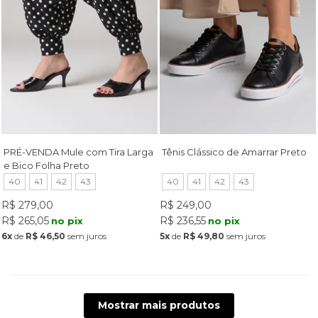
PRÉ-VENDA Mule com Tira Larga
Tênis Clássico de Amarrar Preto
e Bico Folha Preto
40
41
42
43
40
41
42
43
R$ 279,00
R$ 249,00
R$ 265,05
R$ 236,55
no pix
no pix
6x
de
R$ 46,50
sem juros
5x
de
R$ 49,80
sem juros
Mostrar mais produtos