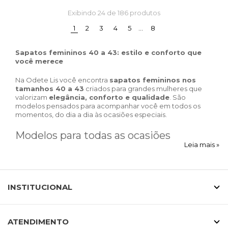
Exibindo
24
de 186 produtos
(current)
1
2
3
4
5
…
8
Sapatos femininos 40 a 43: estilo e conforto que
você merece
Na Odete Lis você encontra
sapatos femininos nos
tamanhos 40 a 43
criados para grandes mulheres que
valorizam
elegância, conforto e qualidade
. São
modelos pensados para acompanhar você em todos os
momentos, do dia a dia às ocasiões especiais.
Modelos para todas as ocasiões
Leia mais »
Nossa coleção reúne sapatos versáteis para diferentes
estilos de vida. Para o trabalho, você encontra
scarpins
e
mocassins femininos em numeração especial
, que
INSTITUCIONAL
garantem sofisticação com conforto. Para o lazer, temos
tênis femininos 40 a 43
e
sandálias modernas
, ideais
para acompanhar sua rotina.
ATENDIMENTO
Conforto e qualidade em cada detalhe