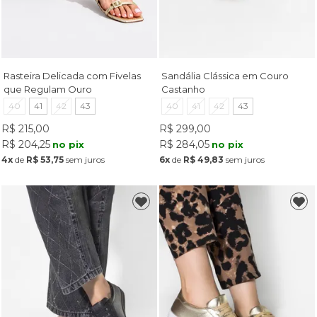
Rasteira Delicada com Fivelas
Sandália Clássica em Couro
que Regulam Ouro
Castanho
40
41
42
43
40
41
42
43
R$ 215,00
R$ 299,00
R$ 204,25
R$ 284,05
no pix
no pix
4x
de
R$ 53,75
sem juros
6x
de
R$ 49,83
sem juros