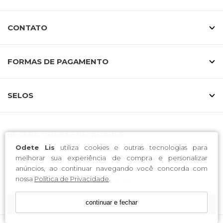
Calçados bem construídos fazem toda a diferença.
CONTATO
Cada modelo da Odete Lis é pensado para proporcionar
encaixe perfeito, estabilidade e durabilidade.
Numeração especial feita para você
FORMAS DE PAGAMENTO
Mais do que calçados, entregamos
confiança e estilo
para grandes mulheres que se recusam a abrir mão da
SELOS
elegância.
Compre online com praticidade e
segurança
RECEBA NOSSAS NOVIDADES
Odete Lis
utiliza cookies e outras tecnologias para
Toda a linha de
sapatos Odete Lis 40 a 43
está
melhorar sua experiência de compra e personalizar
disponível na loja online, com entrega rápida e pagamento
anúncios, ao continuar navegando você concorda com
facilitado.
nossa
Política de Privacidade
.
continuar e fechar
CADASTRE-SE