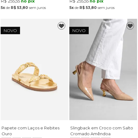
R$ 255,55
R$ 255,55
no pix
no pix
5x
de
R$ 53,80
sem juros
5x
de
R$ 53,80
sem juros
NOVO
NOVO
Papete com Laços e Rebites
Slingback em Croco com Salto
Ouro
Cromado Amêndoa