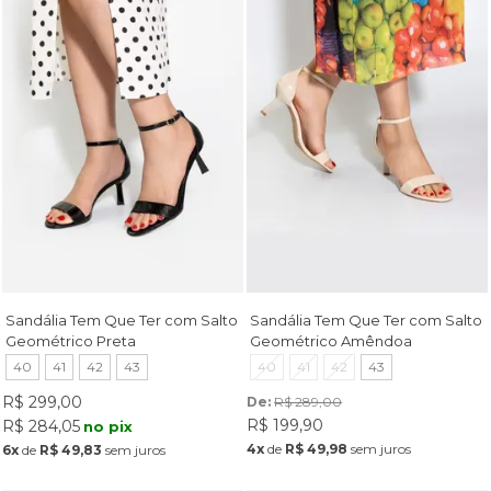
Sandália Tem Que Ter com Salto
Sandália Tem Que Ter com Salto
Geométrico Preta
Geométrico Amêndoa
40
41
42
43
40
41
42
43
R$ 299,00
De: 
R$ 289,00
R$ 199,90
R$ 284,05
no pix
4x
de
R$ 49,98
sem juros
6x
de
R$ 49,83
sem juros