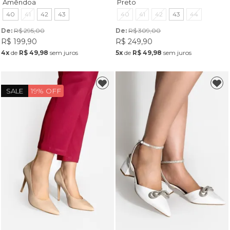
Amêndoa
Preto
40
41
42
43
40
41
42
43
44
De: 
R$ 295,00
De: 
R$ 309,00
R$ 199,90
R$ 249,90
4x
de
R$ 49,98
sem juros
5x
de
R$ 49,98
sem juros
19% OFF
SALE