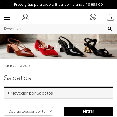
Frete grátis para todo o Brasil comprando R$ 899,00
Mudar
0
navegação
INÍCIO
SAPATOS
Sapatos
Navegar por
Sapatos
Filtrar