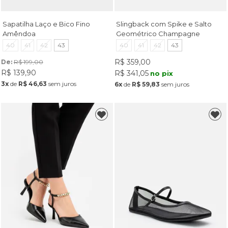
Sapatilha Laço e Bico Fino
Slingback com Spike e Salto
Amêndoa
Geométrico Champagne
40
41
42
43
40
41
42
43
R$ 359,00
De: 
R$ 199,00
R$ 139,90
R$ 341,05
no pix
3x
de
R$ 46,63
sem juros
6x
de
R$ 59,83
sem juros