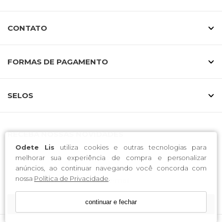
Calçados bem construídos fazem toda a diferença.
CONTATO
Cada modelo da Odete Lis é pensado para proporcionar
encaixe perfeito, estabilidade e durabilidade.
Numeração especial feita para você
FORMAS DE PAGAMENTO
Mais do que calçados, entregamos
confiança e estilo
para grandes mulheres que se recusam a abrir mão da
SELOS
elegância.
Compre online com praticidade e
segurança
RECEBA NOSSAS NOVIDADES
Odete Lis
utiliza cookies e outras tecnologias para
Toda a linha de
sapatos Odete Lis 40 a 43
está
melhorar sua experiência de compra e personalizar
disponível na loja online, com entrega rápida e pagamento
anúncios, ao continuar navegando você concorda com
facilitado.
nossa
Política de Privacidade
.
continuar e fechar
CADASTRE-SE