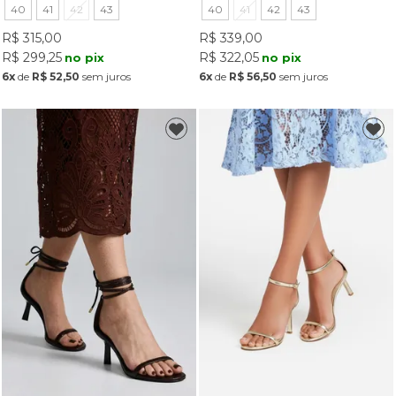
40
41
42
43
40
41
42
43
R$ 315,00
R$ 339,00
R$ 299,25
R$ 322,05
no pix
no pix
6x
de
R$ 52,50
sem juros
6x
de
R$ 56,50
sem juros