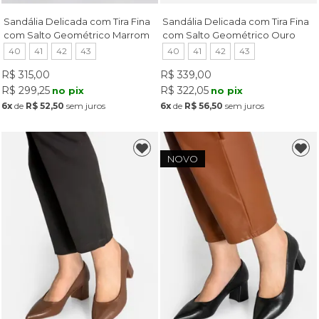
Sandália Delicada com Tira Fina
Sandália Delicada com Tira Fina
com Salto Geométrico Marrom
com Salto Geométrico Ouro
40
41
42
43
40
41
42
43
R$ 315,00
R$ 339,00
R$ 299,25
R$ 322,05
no pix
no pix
6x
de
R$ 52,50
sem juros
6x
de
R$ 56,50
sem juros
NOVO