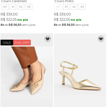
Couro Caramelo
Couro Preto
40
41
42
43
40
41
42
43
R$ 339,00
R$ 339,00
R$ 322,05
R$ 322,05
no pix
no pix
6x
de
R$ 56,50
sem juros
6x
de
R$ 56,50
sem juros
30% OFF
SALE