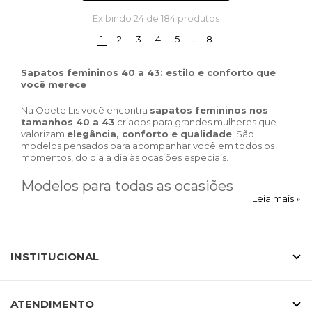
Exibindo
24
de 184 produtos
(current)
1
2
3
4
5
…
8
Sapatos femininos 40 a 43: estilo e conforto que
você merece
Na Odete Lis você encontra
sapatos femininos nos
tamanhos 40 a 43
criados para grandes mulheres que
valorizam
elegância, conforto e qualidade
. São
modelos pensados para acompanhar você em todos os
momentos, do dia a dia às ocasiões especiais.
Modelos para todas as ocasiões
Leia mais »
Nossa coleção reúne sapatos versáteis para diferentes
estilos de vida. Para o trabalho, você encontra
scarpins
e
mocassins femininos em numeração especial
, que
INSTITUCIONAL
garantem sofisticação com conforto. Para o lazer, temos
tênis femininos 40 a 43
e
sandálias modernas
, ideais
para acompanhar sua rotina.
ATENDIMENTO
Conforto e qualidade em cada detalhe