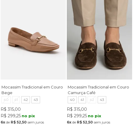
Mocassim Tradicional em Couro
Mocassim Tradicional em Couro
Bege
Camurça Café
40
41
42
43
40
41
42
43
R$ 315,00
R$ 315,00
R$ 299,25
R$ 299,25
no pix
no pix
6x
de
R$ 52,50
sem juros
6x
de
R$ 52,50
sem juros