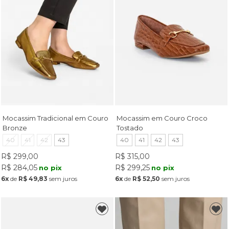
Mocassim Tradicional em Couro
Mocassim em Couro Croco
Bronze
Tostado
40
41
42
43
40
41
42
43
R$ 299,00
R$ 315,00
R$ 284,05
R$ 299,25
no pix
no pix
6x
de
R$ 49,83
sem juros
6x
de
R$ 52,50
sem juros