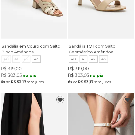
Sandália em Couro com Salto
Sandália TQT com Salto
Bloco Amêndoa
Geométrico Amêndoa
40
41
42
43
40
41
42
43
R$ 319,00
R$ 319,00
R$ 303,05
R$ 303,05
no pix
no pix
6x
de
R$ 53,17
sem juros
6x
de
R$ 53,17
sem juros