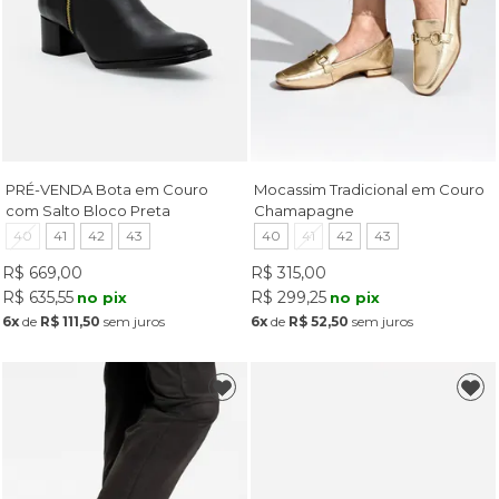
PRÉ-VENDA Bota em Couro
Mocassim Tradicional em Couro
com Salto Bloco Preta
Chamapagne
40
41
42
43
40
41
42
43
R$ 669,00
R$ 315,00
R$ 635,55
R$ 299,25
no pix
no pix
6x
de
R$ 111,50
sem juros
6x
de
R$ 52,50
sem juros