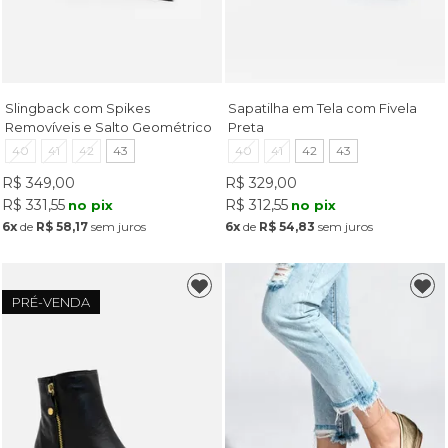
Slingback com Spikes
Sapatilha em Tela com Fivela
Removíveis e Salto Geométrico
Preta
Preto
40
41
42
43
40
41
42
43
R$ 349,00
R$ 329,00
R$ 331,55
R$ 312,55
no pix
no pix
6x
de
R$ 58,17
sem juros
6x
de
R$ 54,83
sem juros
PRÉ-VENDA