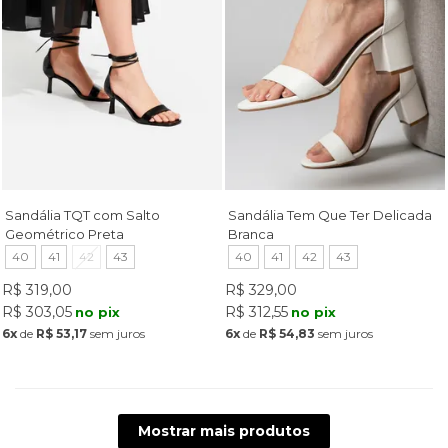
Sandália TQT com Salto
Sandália Tem Que Ter Delicada
Geométrico Preta
Branca
40
41
42
43
40
41
42
43
R$ 319,00
R$ 329,00
R$ 303,05
R$ 312,55
no pix
no pix
6x
de
R$ 53,17
sem juros
6x
de
R$ 54,83
sem juros
Mostrar mais produtos