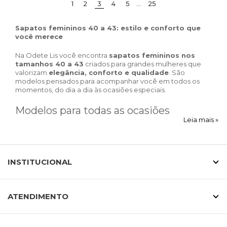
(current)
1
2
3
4
5
…
25
Sapatos femininos 40 a 43: estilo e conforto que
você merece
Na Odete Lis você encontra
sapatos femininos nos
tamanhos 40 a 43
criados para grandes mulheres que
valorizam
elegância, conforto e qualidade
. São
modelos pensados para acompanhar você em todos os
momentos, do dia a dia às ocasiões especiais.
Modelos para todas as ocasiões
Leia mais »
Nossa coleção reúne sapatos versáteis para diferentes
estilos de vida. Para o trabalho, você encontra
scarpins
e
mocassins femininos em numeração especial
, que
INSTITUCIONAL
garantem sofisticação com conforto. Para o lazer, temos
tênis femininos 40 a 43
e
sandálias modernas
, ideais
para acompanhar sua rotina.
ATENDIMENTO
Conforto e qualidade em cada detalhe
Calçados bem construídos fazem toda a diferença.