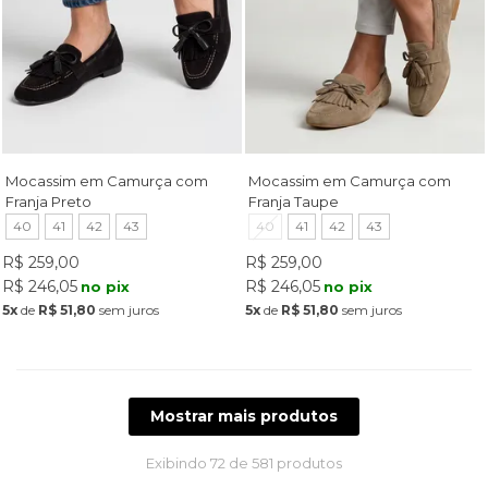
Mocassim em Camurça com
Mocassim em Camurça com
Franja Preto
Franja Taupe
40
41
42
43
40
41
42
43
R$ 259,00
R$ 259,00
R$ 246,05
R$ 246,05
no pix
no pix
5x
de
R$ 51,80
sem juros
5x
de
R$ 51,80
sem juros
Mostrar mais produtos
Exibindo
72
de 581 produtos