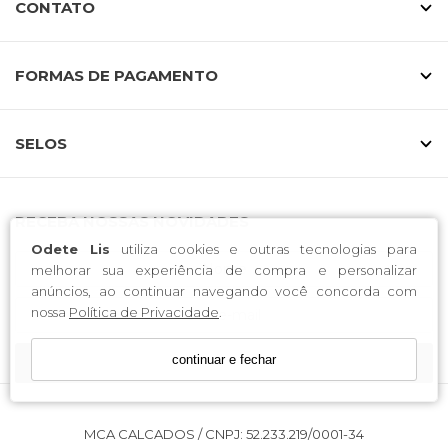
CONTATO
Cada modelo da Odete Lis é pensado para proporcionar
encaixe perfeito, estabilidade e durabilidade.
Numeração especial feita para você
FORMAS DE PAGAMENTO
Mais do que calçados, entregamos
confiança e estilo
para grandes mulheres que se recusam a abrir mão da
SELOS
elegância.
Compre online com praticidade e
segurança
RECEBA NOSSAS NOVIDADES
Odete Lis
utiliza cookies e outras tecnologias para
Toda a linha de
sapatos Odete Lis 40 a 43
está
melhorar sua experiência de compra e personalizar
disponível na loja online, com entrega rápida e pagamento
anúncios, ao continuar navegando você concorda com
facilitado.
nossa
Política de Privacidade
.
continuar e fechar
CADASTRE-SE
MCA CALCADOS / CNPJ: 52.233.219/0001-34