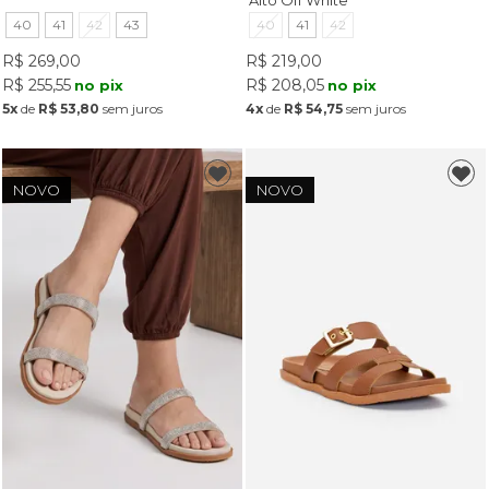
40
41
42
43
40
41
42
R$ 269,00
R$ 219,00
R$ 255,55
R$ 208,05
no pix
no pix
5x
de
R$ 53,80
sem juros
4x
de
R$ 54,75
sem juros
NOVO
NOVO