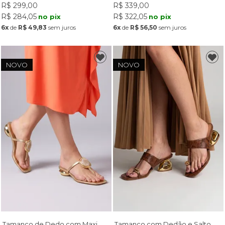
R$ 299,00
R$ 339,00
R$ 284,05
R$ 322,05
no pix
no pix
6x
de
R$ 49,83
sem juros
6x
de
R$ 56,50
sem juros
NOVO
NOVO
Tamanco de Dedo com Maxi
Tamanco com Dedão e Salto