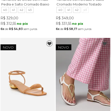
Pedra e Salto Cromado Baixo
Cromado Moderno Tostado
Ouro Light
40
41
42
43
40
41
42
43
R$ 329,00
R$ 349,00
R$ 312,55
R$ 331,55
no pix
no pix
6x
de
R$ 54,83
sem juros
6x
de
R$ 58,17
sem juros
NOVO
NOVO