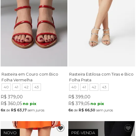
Rasteira em Couro com Bico
Rasteira Estilosa com Tiras e Bico
Folha Vermelha
Folha Prata
40
41
42
43
40
41
42
43
R$ 379,00
R$ 399,00
R$ 360,05
R$ 379,05
no pix
no pix
6x
de
R$ 63,17
sem juros
6x
de
R$ 66,50
sem juros
NOVO
PRÉ-VENDA