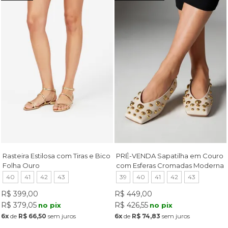
Rasteira Estilosa com Tiras e Bico
PRÉ-VENDA Sapatilha em Couro
Folha Ouro
com Esferas Cromadas Moderna
Off White
40
41
42
43
39
40
41
42
43
R$ 399,00
R$ 449,00
R$ 379,05
R$ 426,55
no pix
no pix
6x
de
R$ 66,50
sem juros
6x
de
R$ 74,83
sem juros