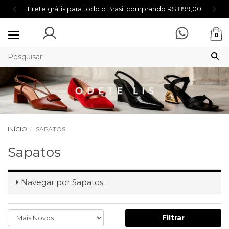
Frete grátis para todo o Brasil comprando R$ 899,00
Mudar
0
navegação
INÍCIO
SAPATOS
Sapatos
Navegar por
Sapatos
Filtrar