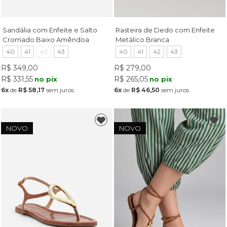
Sandália com Enfeite e Salto
Rasteira de Dedo com Enfeite
Cromado Baixo Amêndoa
Metálico Branca
40
41
42
43
40
41
42
43
R$ 349,00
R$ 279,00
R$ 331,55
R$ 265,05
no pix
no pix
6x
de
R$ 58,17
sem juros
6x
de
R$ 46,50
sem juros
NOVO
NOVO