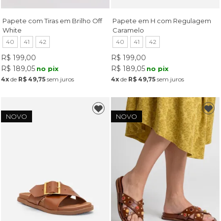
Papete com Tiras em Brilho Off
Papete em H com Regulagem
White
Caramelo
40
41
42
40
41
42
R$ 199,00
R$ 199,00
R$ 189,05
R$ 189,05
no pix
no pix
4x
de
R$ 49,75
sem juros
4x
de
R$ 49,75
sem juros
NOVO
NOVO