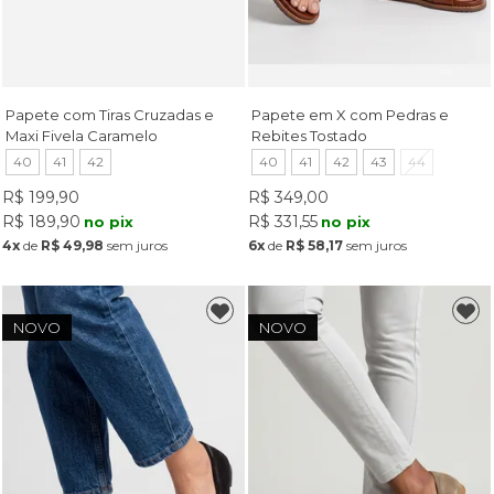
Papete com Tiras Cruzadas e
Papete em X com Pedras e
Maxi Fivela Caramelo
Rebites Tostado
40
41
42
40
41
42
43
44
R$ 199,90
R$ 349,00
R$ 189,90
R$ 331,55
no pix
no pix
4x
de
R$ 49,98
sem juros
6x
de
R$ 58,17
sem juros
NOVO
NOVO