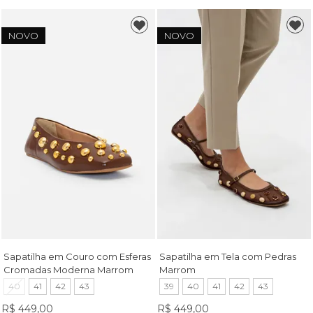
NOVO
NOVO
Sapatilha em Couro com Esferas
Sapatilha em Tela com Pedras
Cromadas Moderna Marrom
Marrom
40
41
42
43
39
40
41
42
43
R$ 449,00
R$ 449,00