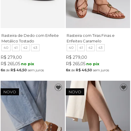
Rasteira de Dedo com Enfeite
Rasteira com Tiras Finas e
Metálico Tostado
Enfeites Caramelo
40
41
42
43
40
41
42
43
R$ 279,00
R$ 279,00
R$ 265,05
R$ 265,05
no pix
no pix
6x
de
R$ 46,50
sem juros
6x
de
R$ 46,50
sem juros
NOVO
NOVO