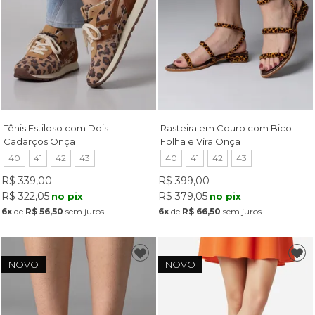
Tênis Estiloso com Dois
Rasteira em Couro com Bico
Cadarços Onça
Folha e Vira Onça
40
41
42
43
40
41
42
43
R$ 339,00
R$ 399,00
R$ 322,05
R$ 379,05
no pix
no pix
6x
de
R$ 56,50
sem juros
6x
de
R$ 66,50
sem juros
NOVO
NOVO