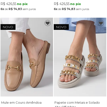
R$ 426,55
R$ 426,55
no pix
no pix
6x
de
R$ 74,83
sem juros
6x
de
R$ 74,83
sem juros
NOVO
NOVO
Mule em Couro Amêndoa
Papete com Metais e Solado
Alto Off White