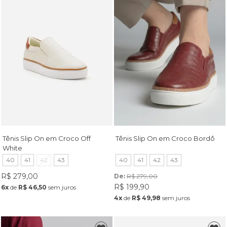
Tênis Slip On em Croco Off
Tênis Slip On em Croco Bordô
White
40
41
42
43
40
41
42
43
R$ 279,00
De: 
R$ 279,00
R$ 199,90
6x
de
R$ 46,50
sem juros
4x
de
R$ 49,98
sem juros