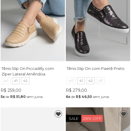
Tênis Slip On Piccadilly com
Tênis Slip On com Paetê Preto
Zíper Lateral Amêndoa
40
41
42
40
41
42
43
R$ 259,00
R$ 279,00
5x
de
R$ 51,80
sem juros
6x
de
R$ 46,50
sem juros
28% OFF
SALE