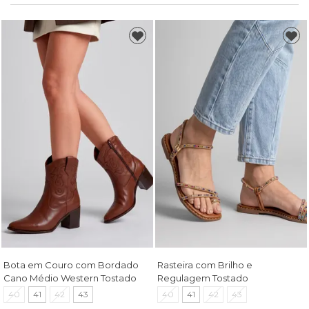
Bota em Couro com Bordado
Rasteira com Brilho e
Cano Médio Western Tostado
Regulagem Tostado
40
41
42
43
40
41
42
43