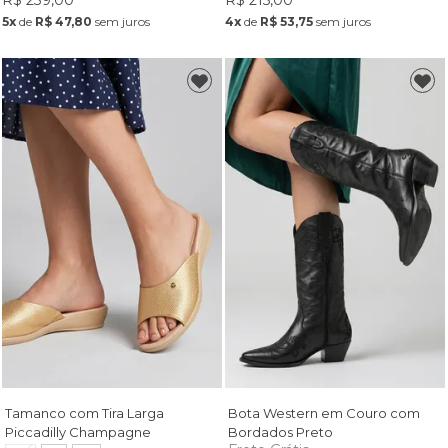
R$ 239,00
R$ 215,00
5x
de
R$ 47,80
sem juros
4x
de
R$ 53,75
sem juros
Tamanco com Tira Larga
Bota Western em Couro com
Piccadilly Champagne
Bordados Preto