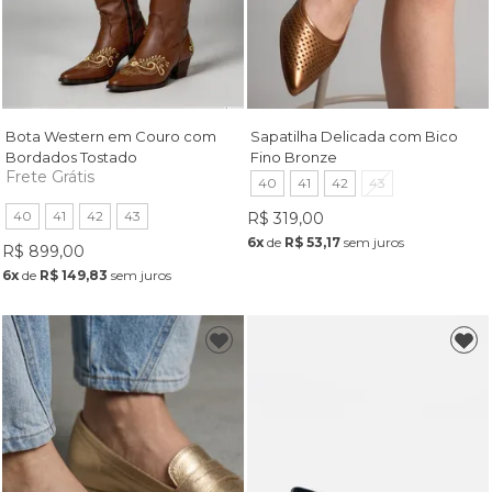
Bota Western em Couro com
Sapatilha Delicada com Bico
Bordados Tostado
Fino Bronze
Frete Grátis
40
41
42
43
40
41
42
43
R$ 319,00
6x
de
R$ 53,17
sem juros
R$ 899,00
6x
de
R$ 149,83
sem juros