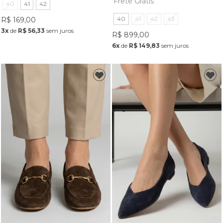
Frete Grátis
40
41
42
40
41
42
43
R$ 169,00
3x
de
R$ 56,33
sem juros
R$ 899,00
6x
de
R$ 149,83
sem juros