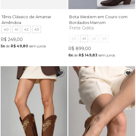
Tênis Clássico de Amarrar
Bota Western em Couro com
Amêndoa
Bordados Marrom
Frete Grátis
40
41
42
43
40
41
42
43
R$ 249,00
5x
de
R$ 49,80
sem juros
R$ 899,00
6x
de
R$ 149,83
sem juros