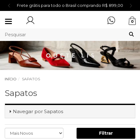
Frete grátis para todo o Brasil comprando R$ 899,00
Mudar
0
navegação
INÍCIO
SAPATOS
Sapatos
Navegar por
Sapatos
Filtrar