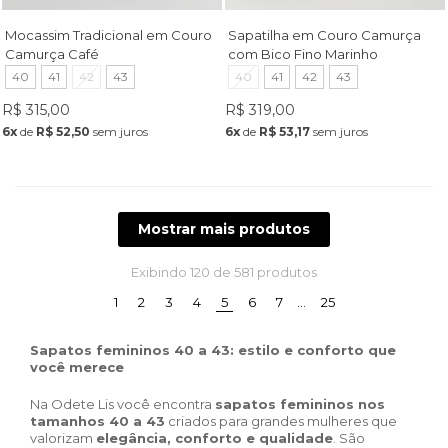
Mocassim Tradicional em Couro
Sapatilha em Couro Camurça
Camurça Café
com Bico Fino Marinho
40
41
42
43
40
41
42
43
R$ 315,00
R$ 319,00
6x
de
R$ 52,50
sem juros
6x
de
R$ 53,17
sem juros
Mostrar mais produtos
Exibindo
120
de 581 produtos
(current)
1
2
3
4
5
6
7
…
25
Sapatos femininos 40 a 43: estilo e conforto que
você merece
Na Odete Lis você encontra
sapatos femininos nos
tamanhos 40 a 43
criados para grandes mulheres que
valorizam
elegância, conforto e qualidade
. São