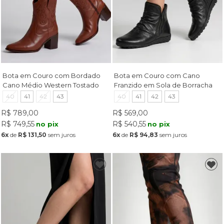
Bota em Couro com Bordado
Bota em Couro com Cano
Cano Médio Western Tostado
Franzido em Sola de Borracha
Preto
40
41
42
43
40
41
42
43
R$ 789,00
R$ 569,00
R$ 749,55
R$ 540,55
no pix
no pix
6x
de
R$ 131,50
sem juros
6x
de
R$ 94,83
sem juros