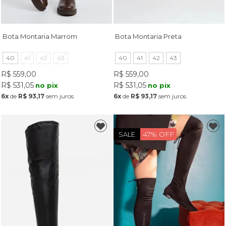
Bota Montaria Marrom
Bota Montaria Preta
40
41
42
43
40
41
42
43
R$ 559,00
R$ 559,00
R$ 531,05
R$ 531,05
no pix
no pix
6x
de
R$ 93,17
sem juros
6x
de
R$ 93,17
sem juros
47% OFF
SALE