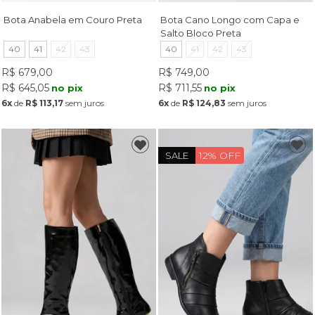
Bota Anabela em Couro Preta
Bota Cano Longo com Capa e
Salto Bloco Preta
40
41
42
43
40
41
42
43
R$ 679,00
R$ 749,00
R$ 645,05
R$ 711,55
no pix
no pix
6x
de
R$ 113,17
sem juros
6x
de
R$ 124,83
sem juros
12% OFF
SALE