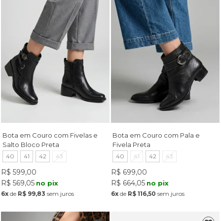
Bota em Couro com Fivelas e
Bota em Couro com Pala e
Salto Bloco Preta
Fivela Preta
40
41
42
43
40
41
42
43
R$ 599,00
R$ 699,00
R$ 569,05
R$ 664,05
no pix
no pix
6x
de
R$ 99,83
sem juros
6x
de
R$ 116,50
sem juros