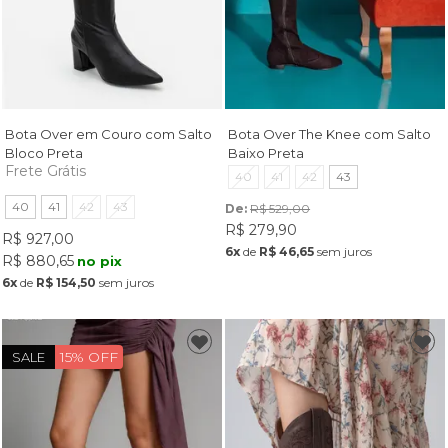
Bota Over em Couro com Salto
Bota Over The Knee com Salto
Bloco Preta
Baixo Preta
Frete Grátis
40
41
42
43
40
41
42
43
De: 
R$ 529,00
R$ 279,90
R$ 927,00
6x
de
R$ 46,65
sem juros
R$ 880,65
no pix
6x
de
R$ 154,50
sem juros
15% OFF
SALE