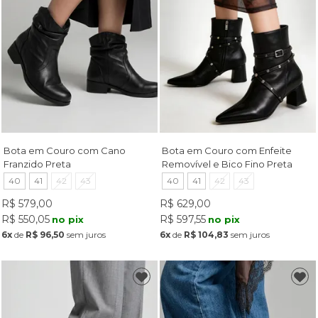
Bota em Couro com Cano
Bota em Couro com Enfeite
Franzido Preta
Removível e Bico Fino Preta
40
41
42
43
40
41
42
43
R$ 579,00
R$ 629,00
R$ 550,05
R$ 597,55
no pix
no pix
6x
de
R$ 96,50
sem juros
6x
de
R$ 104,83
sem juros