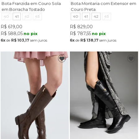
Bota Franzida em Couro Sola
Bota Montaria com Extensor em
em Borracha Tostado
Couro Preta
40
41
42
43
40
41
42
43
R$ 619,00
R$ 829,00
R$ 588,05
R$ 787,55
no pix
no pix
6x
de
R$ 103,17
sem juros
6x
de
R$ 138,17
sem juros