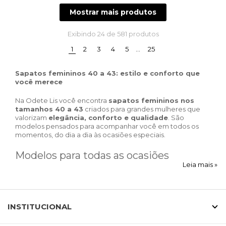
Mostrar mais produtos
Exibindo
24
de 581 produtos
(current)
1
2
3
4
5
…
25
Sapatos femininos 40 a 43: estilo e conforto que
você merece
Na Odete Lis você encontra
sapatos femininos nos
tamanhos 40 a 43
criados para grandes mulheres que
valorizam
elegância, conforto e qualidade
. São
modelos pensados para acompanhar você em todos os
momentos, do dia a dia às ocasiões especiais.
Modelos para todas as ocasiões
Leia mais »
Nossa coleção reúne sapatos versáteis para diferentes
estilos de vida. Para o trabalho, você encontra
scarpins
e
mocassins femininos em numeração especial
, que
INSTITUCIONAL
garantem sofisticação com conforto. Para o lazer, temos
tênis femininos 40 a 43
e
sandálias modernas
, ideais
para acompanhar sua rotina.