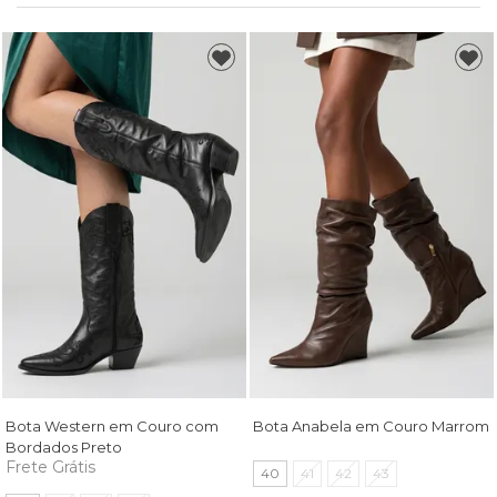
Bota Western em Couro com
Bota Anabela em Couro Marrom
Bordados Preto
Frete Grátis
40
41
42
43