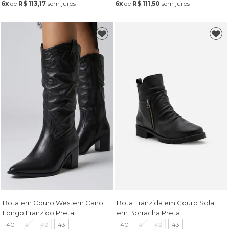
6x
de
R$ 113,17
sem juros
6x
de
R$ 111,50
sem juros
Bota em Couro Western Cano
Bota Franzida em Couro Sola
Longo Franzido Preta
em Borracha Preta
40
41
42
43
40
41
42
43