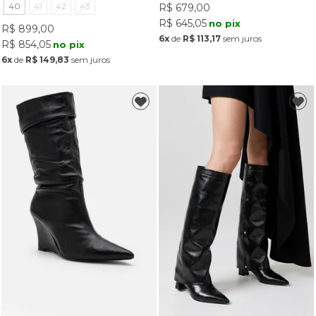
40
41
42
43
R$ 679,00
R$ 645,05
no pix
R$ 899,00
6x
de
R$ 113,17
sem juros
R$ 854,05
no pix
6x
de
R$ 149,83
sem juros