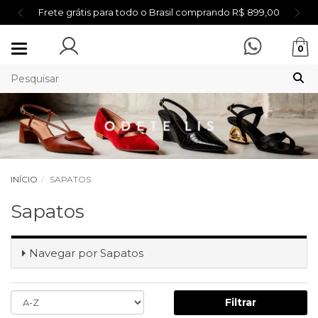
Frete grátis para todo o Brasil comprando R$ 899,00
Mudar
0
navegação
INÍCIO
SAPATOS
Sapatos
Navegar por
Sapatos
Filtrar