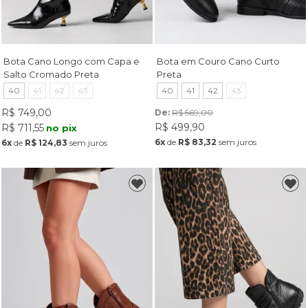
Bota Cano Longo com Capa e
Bota em Couro Cano Curto
Salto Cromado Preta
Preta
40
41
42
43
40
41
42
43
R$ 749,00
De: 
R$ 569,00
R$ 499,90
R$ 711,55
no pix
6x
de
R$ 83,32
sem juros
6x
de
R$ 124,83
sem juros