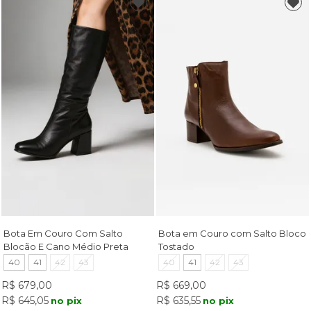
Bota Em Couro Com Salto
Bota em Couro com Salto Bloco
Blocão E Cano Médio Preta
Tostado
40
41
42
43
40
41
42
43
R$ 679,00
R$ 669,00
R$ 645,05
R$ 635,55
no pix
no pix