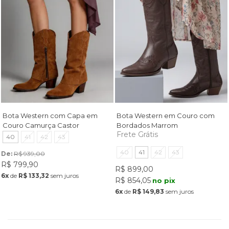
Bota Western com Capa em
Bota Western em Couro com
Couro Camurça Castor
Bordados Marrom
Frete Grátis
40
41
42
43
40
41
42
43
De: 
R$ 939,00
R$ 799,90
R$ 899,00
6x
de
R$ 133,32
sem juros
R$ 854,05
no pix
6x
de
R$ 149,83
sem juros