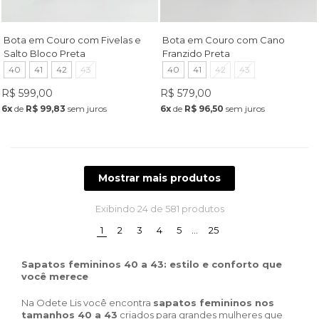
Bota em Couro com Fivelas e
Bota em Couro com Cano
Salto Bloco Preta
Franzido Preta
40
41
42
43
40
41
42
43
R$ 599,00
R$ 579,00
6x
de
R$ 99,83
sem juros
6x
de
R$ 96,50
sem juros
Mostrar mais produtos
Exibindo
24
de 581 produtos
(current)
1
2
3
4
5
…
25
Sapatos femininos 40 a 43: estilo e conforto que
você merece
Na Odete Lis você encontra
sapatos femininos nos
tamanhos 40 a 43
criados para grandes mulheres que