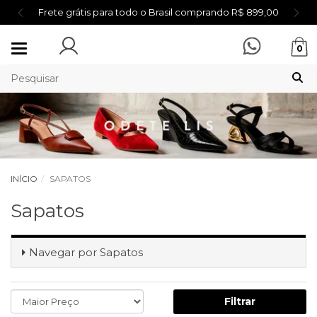
Frete grátis para todo o Brasil comprando R$ 899,00
Mudar
0
navegação
INÍCIO
SAPATOS
Sapatos
Navegar por
Sapatos
Filtrar