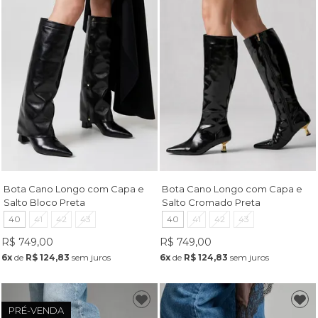
Bota Cano Longo com Capa e
Bota Cano Longo com Capa e
Salto Bloco Preta
Salto Cromado Preta
40
41
42
43
40
41
42
43
R$ 749,00
R$ 749,00
6x
de
R$ 124,83
sem juros
6x
de
R$ 124,83
sem juros
PRÉ-VENDA