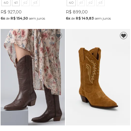
40
41
42
43
40
41
42
43
R$ 927,00
R$ 899,00
6x
de
R$ 154,50
sem juros
6x
de
R$ 149,83
sem juros