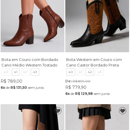
Bota em Couro com Bordado
Bota Western em Couro com
Cano Médio Western Tostado
Cano Castor Bordado Preta
40
41
42
43
40
41
42
43
R$ 789,00
De: 
R$ 899,00
R$ 779,90
6x
de
R$ 131,50
sem juros
6x
de
R$ 129,98
sem juros