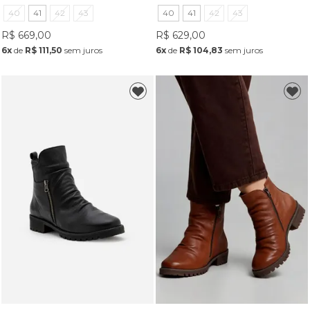
40
41
42
43
40
41
42
43
R$ 669,00
R$ 629,00
6x
de
R$ 111,50
sem juros
6x
de
R$ 104,83
sem juros