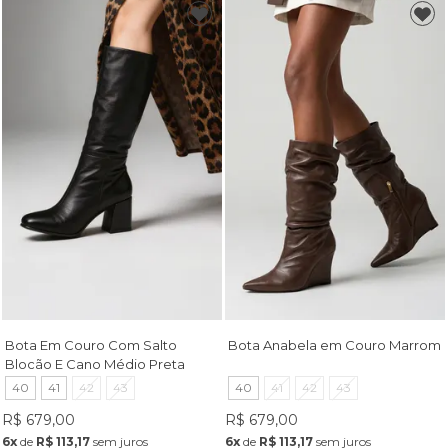
Bota Em Couro Com Salto
Bota Anabela em Couro Marrom
Blocão E Cano Médio Preta
40
41
42
43
40
41
42
43
R$ 679,00
R$ 679,00
6x
de
R$ 113,17
sem juros
6x
de
R$ 113,17
sem juros