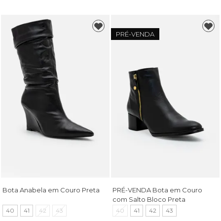
PRÉ-VENDA
Bota Anabela em Couro Preta
PRÉ-VENDA Bota em Couro
com Salto Bloco Preta
40
41
42
43
40
41
42
43