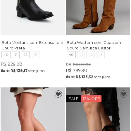
Bota Montaria com Extensor em
Bota Western com Capa em
Couro Preta
Couro Camurça Castor
40
41
42
43
40
41
42
43
R$ 829,00
De: 
R$ 939,00
R$ 799,90
6x
de
R$ 138,17
sem juros
6x
de
R$ 133,32
sem juros
13% OFF
SALE