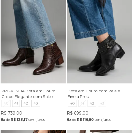
PRÉ-VENDA Bota em Couro
Bota em Couro com Pala e
Croco Elegante com Salto
Fivela Preta
Bloco Café
40
41
42
43
40
41
42
43
R$ 739,00
R$ 699,00
6x
de
R$ 123,17
sem juros
6x
de
R$ 116,50
sem juros