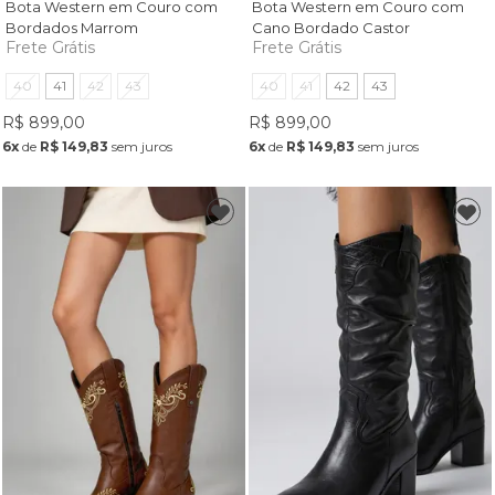
Bota Western em Couro com
Bota Western em Couro com
Bordados Marrom
Cano Bordado Castor
Frete Grátis
Frete Grátis
40
41
42
43
40
41
42
43
R$ 899,00
R$ 899,00
6x
de
R$ 149,83
sem juros
6x
de
R$ 149,83
sem juros