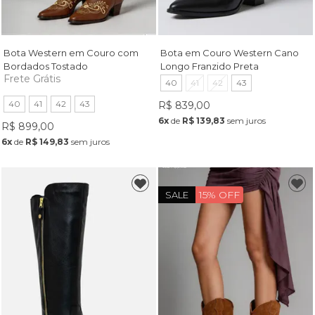
Bota Western em Couro com
Bota em Couro Western Cano
Bordados Tostado
Longo Franzido Preta
Frete Grátis
40
41
42
43
40
41
42
43
R$ 839,00
6x
de
R$ 139,83
sem juros
R$ 899,00
6x
de
R$ 149,83
sem juros
15% OFF
SALE