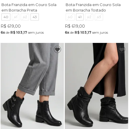
Bota Franzida em Couro Sola
Bota Franzida em Couro Sola
em Borracha Preta
em Borracha Tostado
40
41
42
43
40
41
42
43
R$ 619,00
R$ 619,00
6x
de
R$ 103,17
sem juros
6x
de
R$ 103,17
sem juros