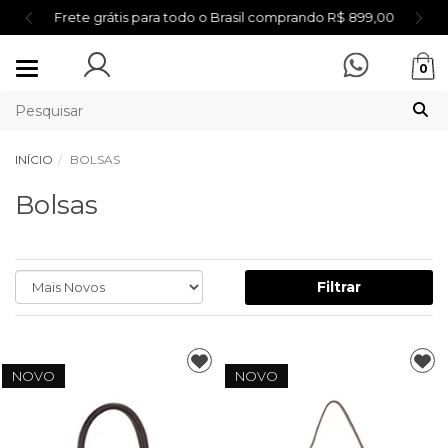
Frete grátis para todo o Brasil comprando R$ 899,00
Mudar
0
navegação
INÍCIO
BOLSAS
Bolsas
Filtrar
NOVO
NOVO