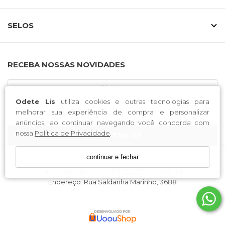
SELOS
RECEBA NOSSAS NOVIDADES
Odete Lis
utiliza cookies e outras tecnologias para
melhorar sua experiência de compra e personalizar
anúncios, ao continuar navegando você concorda com
nossa
Política de Privacidade
.
CADASTRE-SE
continuar e fechar
MCA CALCADOS / CNPJ: 52.233.219/0001-34
Endereço: Rua Saldanha Marinho, 3688