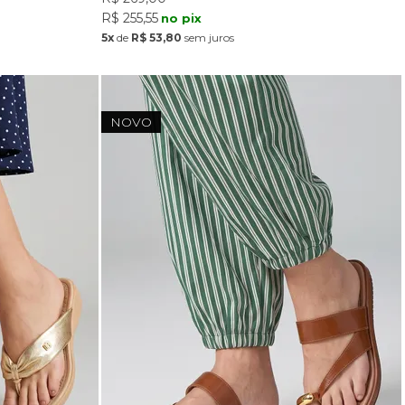
R$ 255,55
no pix
5x
de
R$ 53,80
sem juros
NOVO