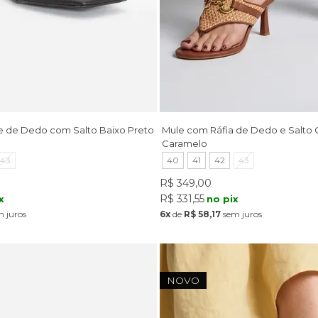
 de Dedo com Salto Baixo Preto
Mule com Ráfia de Dedo e Salto
Caramelo
43
40
41
42
43
R$ 349,00
R$ 331,55
x
no pix
 juros
6x
de
R$ 58,17
sem juros
NOVO