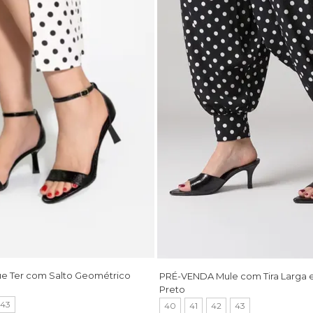
ue Ter com Salto Geométrico
PRÉ-VENDA Mule com Tira Larga e
Preto
43
40
41
42
43