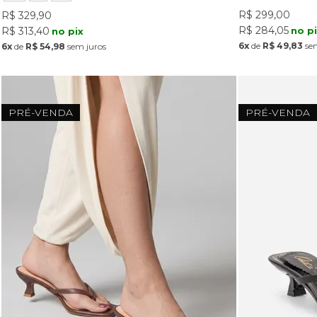
R$ 299,00
R$ 329,90
R$ 284,05
no p
R$ 313,40
no pix
6x
de
R$ 49,83
sem
6x
de
R$ 54,98
sem juros
PRÉ-VENDA
PRÉ-VENDA