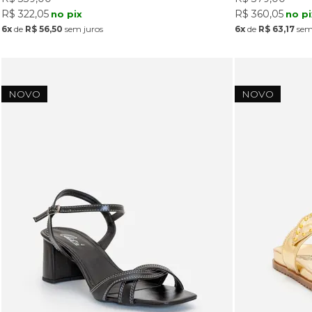
R$ 322,05
R$ 360,05
no pix
no pi
6x
de
R$ 56,50
sem juros
6x
de
R$ 63,17
sem
NOVO
NOVO