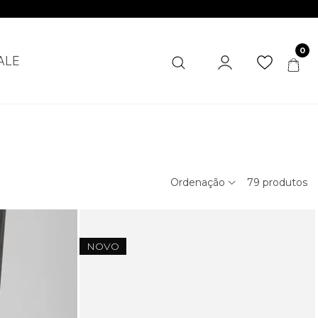
0
ALE
Ordenação
79
produtos
NOVO