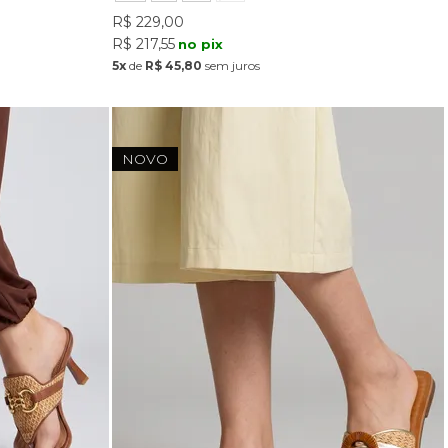
R$ 229,00
R$ 217,55
no pix
5x
de
R$ 45,80
sem juros
NOVO