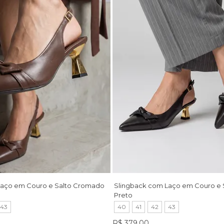
Laço em Couro e Salto Cromado
Slingback com Laço em Couro e
Preto
43
40
41
42
43
R$ 379,00