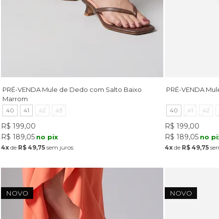
PRÉ-VENDA Mule de Dedo com Salto Baixo
PRÉ-VENDA Mule
Marrom
40
41
42
43
40
41
42
R$ 199,00
R$ 199,00
R$ 189,05
R$ 189,05
no pix
no pi
4x
de
R$ 49,75
sem juros
4x
de
R$ 49,75
sem
NOVO
NOVO