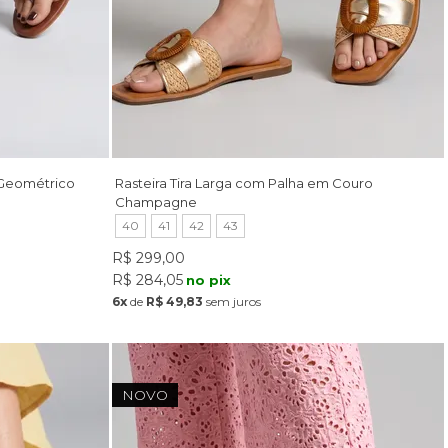
 Geométrico
Rasteira Tira Larga com Palha em Couro
Champagne
40
41
42
43
R$ 299,00
R$ 284,05
no pix
6x
de
R$ 49,83
sem juros
NOVO