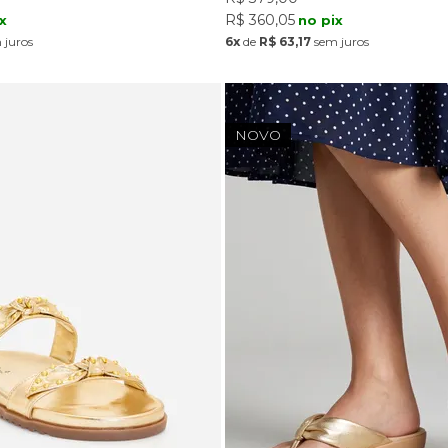
R$ 360,05
x
no pix
 juros
6x
de
R$ 63,17
sem juros
NOVO