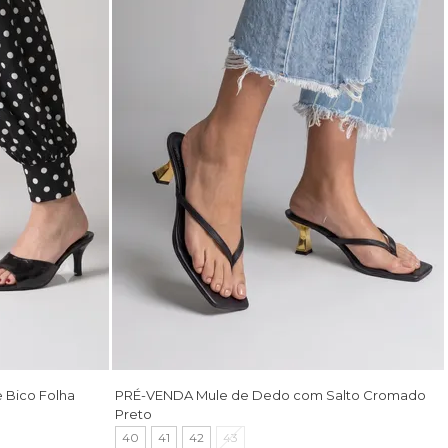
 Bico Folha
PRÉ-VENDA Mule de Dedo com Salto Cromado
Preto
40
41
42
43