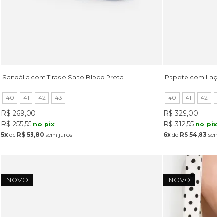
Sandália com Tiras e Salto Bloco Preta
Papete com Laç
40
41
42
43
40
41
42
R$ 269,00
R$ 329,00
R$ 255,55
R$ 312,55
no pix
no pi
5x
de
R$ 53,80
sem juros
6x
de
R$ 54,83
sem
NOVO
NOVO