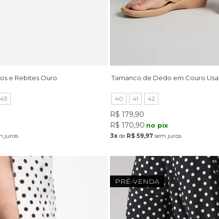
os e Rebites Ouro
Tamanco de Dedo em Couro Usaf
43
40
41
42
R$ 179,90
R$ 170,90
x
no pix
 juros
3x
de
R$ 59,97
sem juros
PRÉ-VENDA