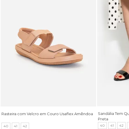
Sandália Tem Q
Rasteira com Velcro em Couro Usaflex Amêndoa
Preta
40
41
42
40
41
42