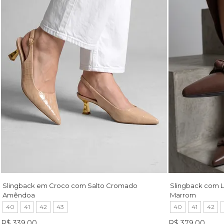
Slingback em Croco com Salto Cromado
Slingback com 
Amêndoa
Marrom
40
41
42
43
40
41
42
R$ 339,00
R$ 379,00