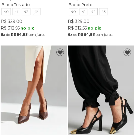
Bloco Tostado
Bloco Preto
40
41
42
43
40
41
42
43
R$ 329,00
R$ 329,00
R$ 312,55
R$ 312,55
no pix
no pix
6x
de
R$ 54,83
sem juros
6x
de
R$ 54,83
sem juros