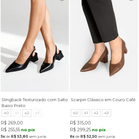
Slingback Texturizado com Salto
Scarpin Clássico em Couro Café
Baixo Preto
40
41
42
43
40
41
42
43
R$ 269,00
R$ 315,00
R$ 255,55
R$ 299,25
no pix
no pix
5x
de
R$ 53,80
sem juros
6x
de
R$ 52,50
sem juros