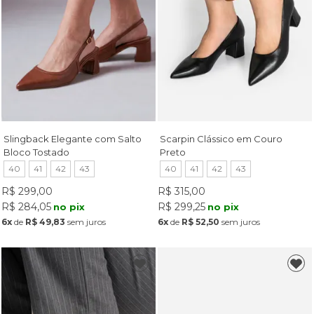
Slingback Elegante com Salto
Scarpin Clássico em Couro
Bloco Tostado
Preto
40
41
42
43
40
41
42
43
R$ 299,00
R$ 315,00
R$ 284,05
R$ 299,25
no pix
no pix
6x
de
R$ 49,83
sem juros
6x
de
R$ 52,50
sem juros