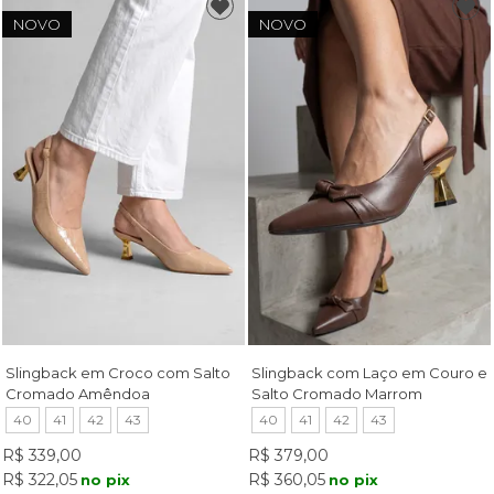
NOVO
NOVO
Slingback em Croco com Salto
Slingback com Laço em Couro e
Cromado Amêndoa
Salto Cromado Marrom
40
41
42
43
40
41
42
43
R$ 339,00
R$ 379,00
R$ 322,05
R$ 360,05
no pix
no pix