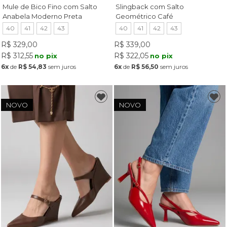
Mule de Bico Fino com Salto
Slingback com Salto
Anabela Moderno Preta
Geométrico Café
40
41
42
43
40
41
42
43
R$ 329,00
R$ 339,00
R$ 312,55
R$ 322,05
no pix
no pix
6x
de
R$ 54,83
sem juros
6x
de
R$ 56,50
sem juros
NOVO
NOVO