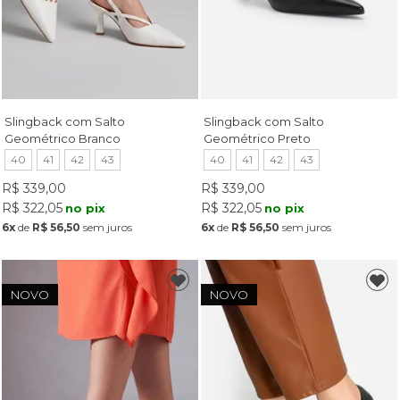
Slingback com Salto
Slingback com Salto
Geométrico Branco
Geométrico Preto
40
41
42
43
40
41
42
43
R$ 339,00
R$ 339,00
R$ 322,05
R$ 322,05
no pix
no pix
6x
de
R$ 56,50
sem juros
6x
de
R$ 56,50
sem juros
NOVO
NOVO