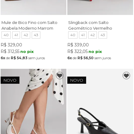
Mule de Bico Fino com Salto
Slingback com Salto
Anabela Moderno Marrom
Geométrico Vermelho
40
41
42
43
40
41
42
43
R$ 329,00
R$ 339,00
R$ 312,55
R$ 322,05
no pix
no pix
6x
de
R$ 54,83
sem juros
6x
de
R$ 56,50
sem juros
NOVO
NOVO