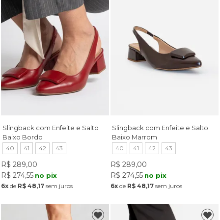
Slingback com Enfeite e Salto
Slingback com Enfeite e Salto
Baixo Bordo
Baixo Marrom
40
41
42
43
40
41
42
43
R$ 289,00
R$ 289,00
R$ 274,55
R$ 274,55
no pix
no pix
6x
de
R$ 48,17
sem juros
6x
de
R$ 48,17
sem juros