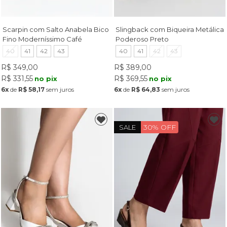
Scarpin com Salto Anabela Bico
Slingback com Biqueira Metálica
Fino Moderníssimo Café
Poderoso Preto
40
41
42
43
40
41
42
43
R$ 349,00
R$ 389,00
R$ 331,55
R$ 369,55
no pix
no pix
6x
de
R$ 58,17
sem juros
6x
de
R$ 64,83
sem juros
30% OFF
SALE