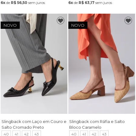
6x
de
R$ 56,50
sem juros
6x
de
R$ 63,17
sem juros
NOVO
NOVO
Slingback com Laço em Couro e
Slingback com Ráfia e Salto
Salto Cromado Preto
Bloco Caramelo
40
41
42
43
40
41
42
43