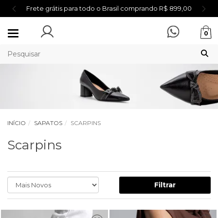
Primeira compra? Ganhe 5% - Cupom: BEMVINDA5
Mudar
0
navegação
INÍCIO
SAPATOS
SCARPINS
Scarpins
Filtrar