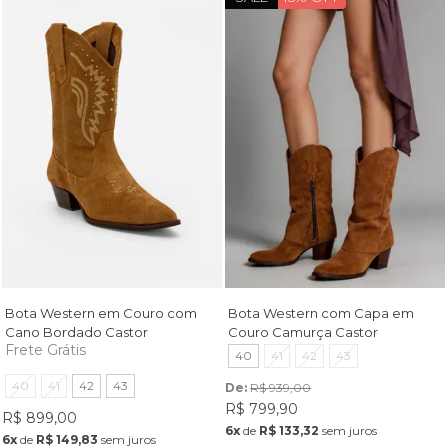
Bota Western em Couro com
Bota Western com Capa em
Cano Bordado Castor
Couro Camurça Castor
Frete Grátis
40
41
42
43
40
41
42
43
De: 
R$ 939,00
R$ 799,90
R$ 899,00
6x
de
R$ 133,32
sem juros
6x
de
R$ 149,83
sem juros