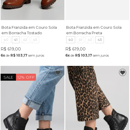
Bota Franzida em Couro Sola
Bota Franzida em Couro Sola
em Borracha Tostado
em Borracha Preta
40
41
42
43
40
41
42
43
R$ 619,00
R$ 619,00
6x
de
R$ 103,17
sem juros
6x
de
R$ 103,17
sem juros
12% OFF
SALE