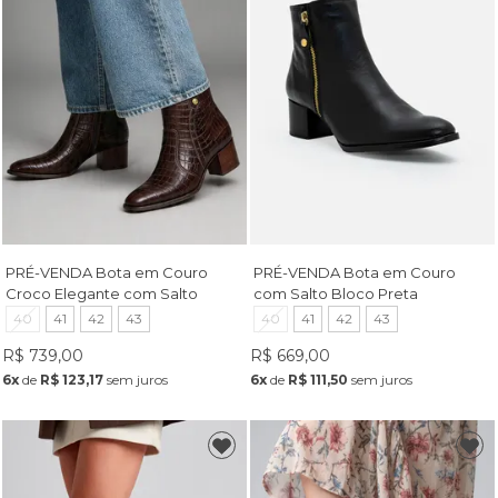
PRÉ-VENDA Bota em Couro
PRÉ-VENDA Bota em Couro
Croco Elegante com Salto
com Salto Bloco Preta
Bloco Café
40
41
42
43
40
41
42
43
R$ 739,00
R$ 669,00
6x
de
R$ 123,17
sem juros
6x
de
R$ 111,50
sem juros