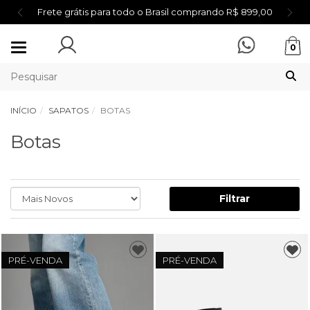
Frete grátis para todo o Brasil comprando R$ 899,00
Mudar
0
navegação
INÍCIO
SAPATOS
BOTAS
Botas
Filtrar
PRÉ-VENDA
PRÉ-VENDA