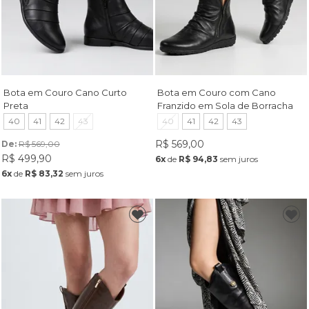
Bota em Couro Cano Curto
Bota em Couro com Cano
Preta
Franzido em Sola de Borracha
Preto
40
41
42
43
40
41
42
43
R$ 569,00
De: 
R$ 569,00
R$ 499,90
6x
de
R$ 94,83
sem juros
6x
de
R$ 83,32
sem juros