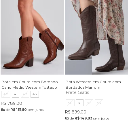
Bota em Couro com Bordado
Bota Western em Couro com
Cano Médio Western Tostado
Bordados Marrom
Frete Grátis
40
41
42
43
40
41
42
43
R$ 789,00
6x
de
R$ 131,50
sem juros
R$ 899,00
6x
de
R$ 149,83
sem juros