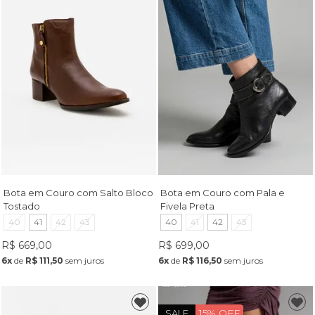
Bota em Couro com Salto Bloco
Bota em Couro com Pala e
Tostado
Fivela Preta
40
41
42
43
40
41
42
43
R$ 669,00
R$ 699,00
6x
de
R$ 111,50
sem juros
6x
de
R$ 116,50
sem juros
15% OFF
SALE