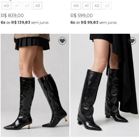
40
41
42
43
40
41
42
43
R$ 839,00
R$ 599,00
6x
de
R$ 139,83
sem juros
6x
de
R$ 99,83
sem juros