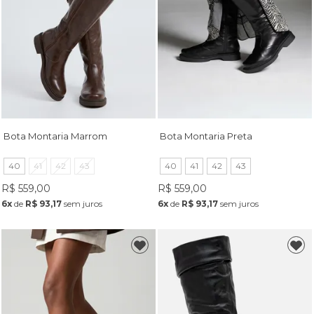
Bota Montaria Marrom
Bota Montaria Preta
40
41
42
43
40
41
42
43
R$ 559,00
R$ 559,00
6x
de
R$ 93,17
sem juros
6x
de
R$ 93,17
sem juros