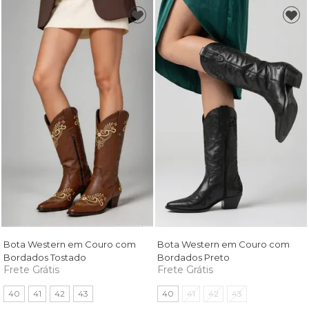
Bota Western em Couro com
Bota Western em Couro com
Bordados Tostado
Bordados Preto
Frete Grátis
Frete Grátis
40
41
42
43
40
41
42
43