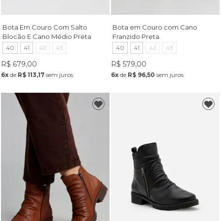
Bota Em Couro Com Salto
Bota em Couro com Cano
Blocão E Cano Médio Preta
Franzido Preta
40
41
42
43
40
41
42
43
R$ 679,00
R$ 579,00
6x
de
R$ 113,17
sem juros
6x
de
R$ 96,50
sem juros