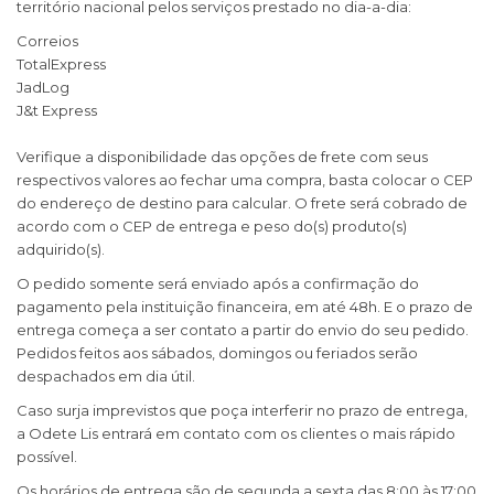
território nacional pelos serviços prestado no dia-a-dia:
Correios
TotalExpress
JadLog
J&t Express
Verifique a disponibilidade das opções de frete com seus
respectivos valores ao fechar uma compra, basta colocar o CEP
do endereço de destino para calcular. O frete será cobrado de
acordo com o CEP de entrega e peso do(s) produto(s)
adquirido(s).
O pedido somente será enviado após a confirmação do
pagamento pela instituição financeira, em até 48h. E o prazo de
entrega começa a ser contato a partir do envio do seu pedido.
Pedidos feitos aos sábados, domingos ou feriados serão
despachados em dia útil.
Caso surja imprevistos que poça interferir no prazo de entrega,
a Odete Lis entrará em contato com os clientes o mais rápido
possível.
Os horários de entrega são de segunda a sexta das 8:00 às 17:00