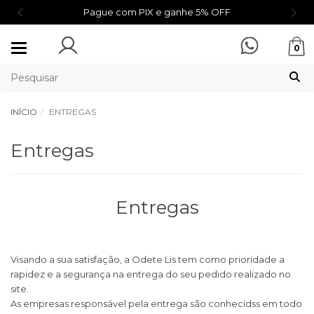
Pague com PIX e ganhe 5% OFF
Mudar
0
navegação
INÍCIO
ENTREGAS
Entregas
Entregas
Visando a sua satisfação, a Odete Lis tem como prioridade a
rapidez e a segurança na entrega do seu pedido realizado no
site.
As empresas responsável pela entrega são conhecidss em todo