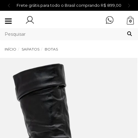
Frete grátis para todo o Brasil comprando R$ 899,00
Mudar
0
navegação
INÍCIO
SAPATOS
BOTAS