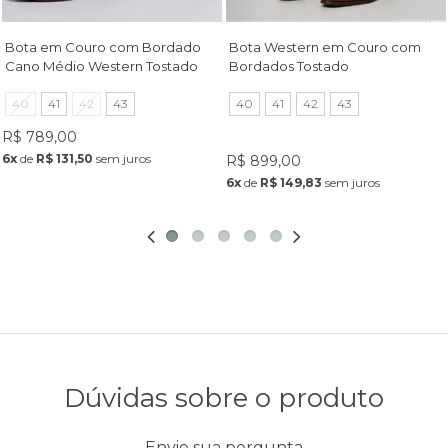
Bota em Couro com Bordado
Bota Western em Couro com
Cano Médio Western Tostado
Bordados Tostado
40
41
42
43
40
41
42
43
Frete Grátis
R$ 789,00
6x
de
R$ 131,50
sem juros
R$ 899,00
6x
de
R$ 149,83
sem juros
Dúvidas sobre o produto
Envie sua pergunta