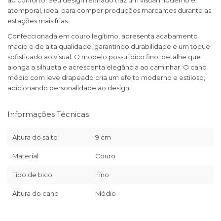
ao conforto. Seu design refinado traz um visual moderno e
atemporal, ideal para compor produções marcantes durante as
estações mais frias.
Confeccionada em couro legítimo, apresenta acabamento
macio e de alta qualidade, garantindo durabilidade e um toque
sofisticado ao visual. O modelo possui bico fino, detalhe que
alonga a silhueta e acrescenta elegância ao caminhar. O cano
médio com leve drapeado cria um efeito moderno e estiloso,
adicionando personalidade ao design.
Informações Técnicas
Altura do salto
9 cm
Material
Couro
Tipo de bico
Fino
Altura do cano
Médio