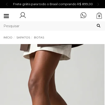
Frete grátis para todo o Brasil comprando R$ 899,00
Mudar
0
navegação
INÍCIO
SAPATOS
BOTAS