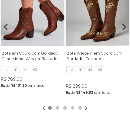
Bota em Couro com Bordado
Bota Western em Couro com
Cano Médio Western Tostado
Bordados Tostado
40
41
42
43
40
41
42
43
Frete Grátis
R$ 789,00
6x
de
R$ 131,50
sem juros
R$ 899,00
6x
de
R$ 149,83
sem juros