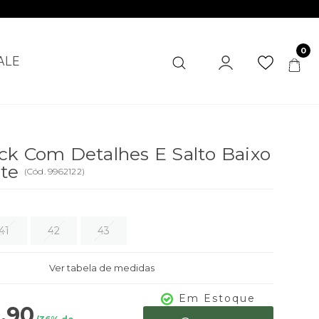
0
ALE
ck Com Detalhes E Salto Baixo
ite
(
Cód.
9962122
)
41
42
43
Ver tabela de medidas
Em Estoque
,90