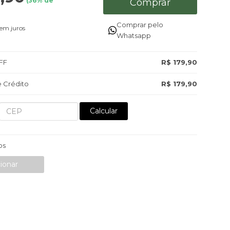
(
36
% de
Comprar
Comprar pelo
em juros
Whatsapp
FF
R$ 179,90
 Crédito
R$ 179,90
Calcular
os
ionar