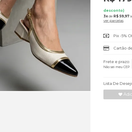
desconto)
3x
de
R$ 59,97
s
ver parcelas
Pix -5% O
Cartão de
Frete e prazo:
Não sei meu CEP
Lista De Desej
Adic