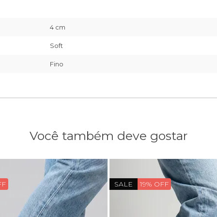
4 cm
Soft
Fino
Você também deve gostar
FF
SALE
19% OFF