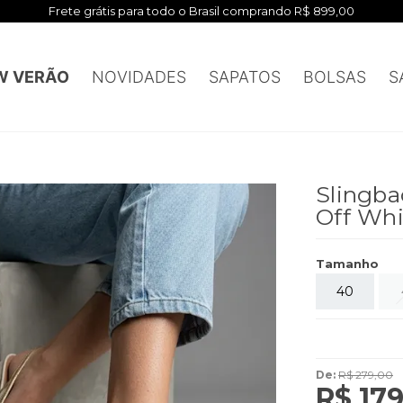
Frete grátis para todo o Brasil comprando R$ 899,00
W VERÃO
NOVIDADES
SAPATOS
BOLSAS
S
Slingba
Off Wh
Tamanho
40
De:
R$ 279,00
R$ 179